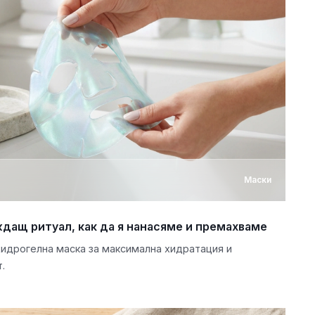
Маски
дащ ритуал, как да я нанасяме и премахваме
хидрогелна маска за максимална хидратация и
.