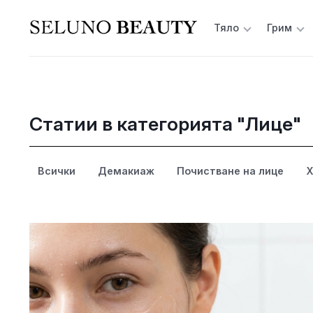
Тяло
Грим
Статии в категорията "Лице"
Всички
Демакиаж
Почистване на лице
Х