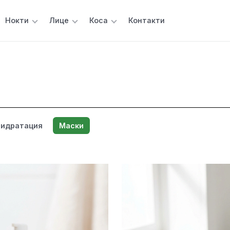
Нокти
Лице
Коса
Контакти
идратация
Маски