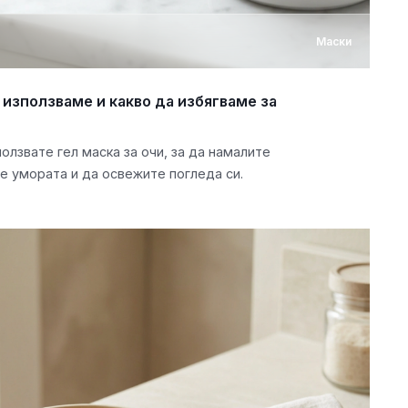
Маски
я използваме и какво да избягваме за
олзвате гел маска за очи, за да намалите
е умората и да освежите погледа си.