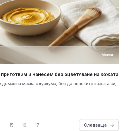
Маски
я приготвим и нанесем без оцветяване на кожата
е домашна маска с куркума, без да оцветите кожата си,
4
15
16
17
Следваща