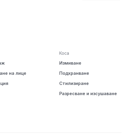
Коса
аж
Измиване
ане на лице
Подхранване
ация
Стилизиране
Разресване и изсушаване