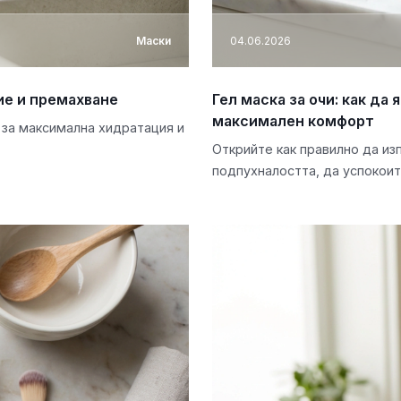
Маски
04.06.2026
ие и премахване
Гел маска за очи: как да 
максимален комфорт
 за максимална хидратация и
Открийте как правилно да изп
подпухналостта, да успокоит