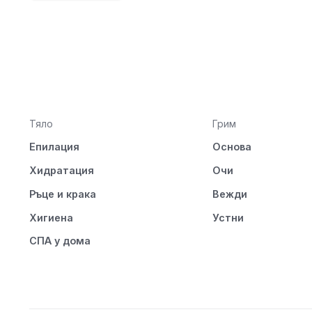
Тяло
Грим
Епилация
Основа
Хидратация
Очи
Ръце и крака
Вежди
Хигиена
Устни
СПА у дома