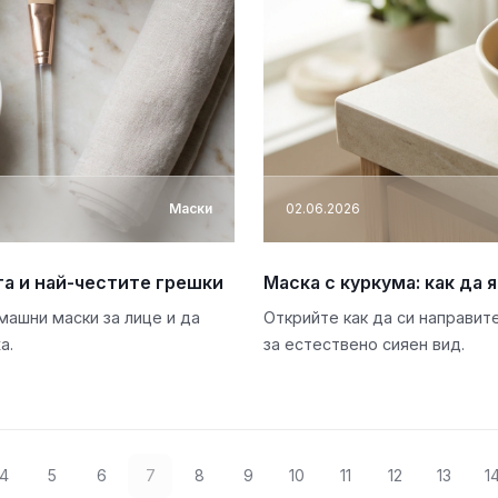
Маски
02.06.2026
та и най-честите грешки
Маска с куркума: как да 
машни маски за лице и да
Открийте как да си направит
а.
за естествено сияен вид.
4
5
6
7
8
9
10
11
12
13
1