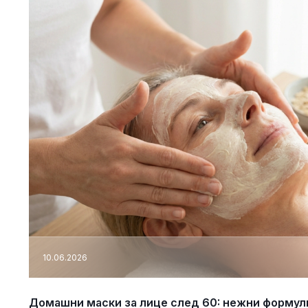
10.06.2026
Домашни маски за лице след 60: нежни формули