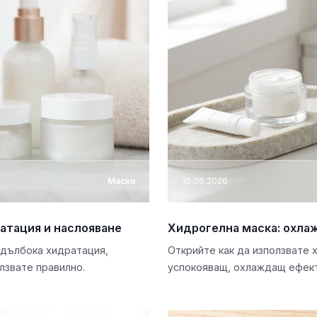
Маски
10.06.2026
атация и наслояване
Хидрогелна маска: охлаж
 дълбока хидратация,
Открийте как да използвате 
олзвате правилно.
успокояващ, охлаждащ ефект