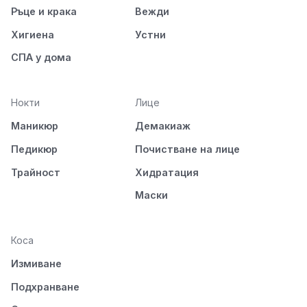
Ръце и крака
Вежди
Хигиена
Устни
СПА у дома
Нокти
Лице
Маникюр
Демакиаж
Педикюр
Почистване на лице
Трайност
Хидратация
Маски
Коса
Измиване
Подхранване