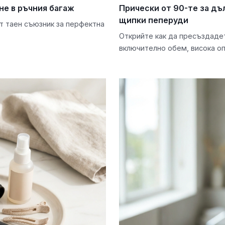
не в ръчния багаж
Прически от 90-те за дъ
щипки пеперуди
т таен съюзник за перфектна
Открийте как да пресъздадет
включително обем, висока оп