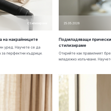
Стилизиране
25.05.2026
а на накрайниците
Подмладяващи прически с
стилизираме
ин уред. Научете се да
 за перфектни къдрици.
Открийте как правилният бре
младежко излъчване. Научете