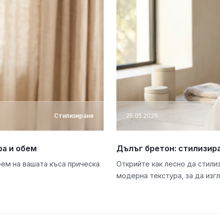
Стилизиране
25.05.2026
ра и обем
Дълъг бретон: стилизира
бем на вашата къса прическа
Открийте как лесно да стилиз
модерна текстура, за да изг