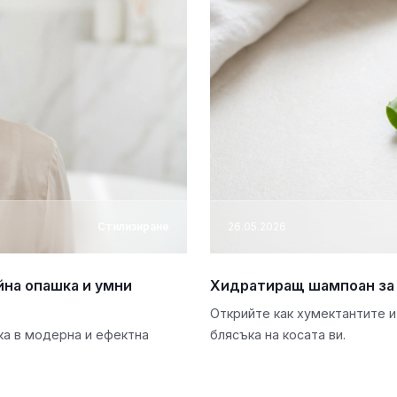
Стилизиране
26.05.2026
йна опашка и умни
Хидратиращ шампоан за 
Открийте как хумектантите 
ка в модерна и ефектна
блясъка на косата ви.