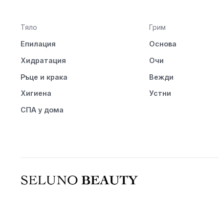
Тяло
Грим
Епилация
Основа
Хидратация
Очи
Ръце и крака
Вежди
Хигиена
Устни
СПА у дома