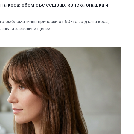
лга коса: обем със сешоар, конска опашка и
е емблематични прически от 90-те за дълга коса,
ашка и закачливи щипки.