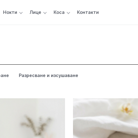
Нокти
Лице
Коса
Контакти
ране
Разресване и изсушаване