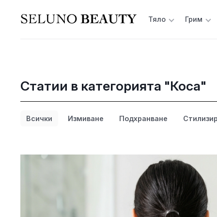
Тяло
Грим
Статии в категорията "Коса"
Всички
Измиване
Подхранване
Стилизи