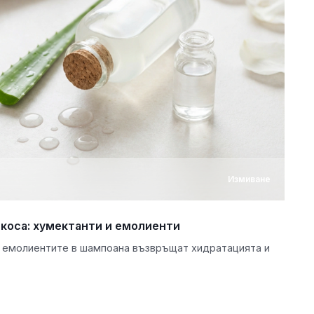
Измиване
коса: хумектанти и емолиенти
и емолиентите в шампоана възвръщат хидратацията и