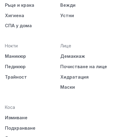
Ръце и крака
Вежди
Хигиена
Устни
СПА у дома
Нокти
Лице
Маникюр
Демакиаж
Педикюр
Почистване на лице
Трайност
Хидратация
Маски
Коса
Измиване
Подхранване