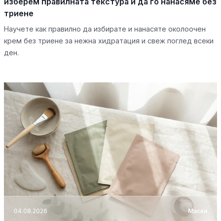
изберем правилната текстура и да го нанасяме без
триене
Научете как правилно да избирате и нанасяте околоочен
крем без триене за нежна хидратация и свеж поглед всеки
ден.
04.08.2026
Маски