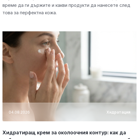
време да ги държите и какви продукти да нанесете след
това за перфектна кожа.
04.08.2026
Хидратация
Хидратиращ крем за околоочния контур: как да