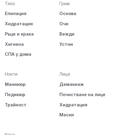
Тяло
Грим
Епилация
Основа
Хидратация
Очи
Ръце и крака
Вежди
Хигиена
Устни
СПА у дома
Нокти
Лице
Маникюр
Демакиаж
Педикюр
Почистване на лице
Трайност
Хидратация
Маски
Коса