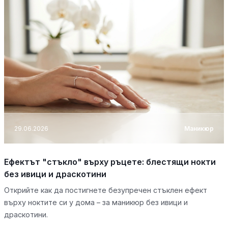
29.06.2026
Маникюр
Ефектът "стъкло" върху ръцете: блестящи нокти
без ивици и драскотини
Открийте как да постигнете безупречен стъклен ефект
върху ноктите си у дома – за маникюр без ивици и
драскотини.