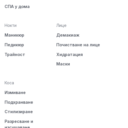
СПА у дома
Нокти
Лице
Маникюр
Демакиаж
Педикюр
Почистване на лице
Трайност
Хидратация
Маски
Коса
Измиване
Подхранване
Стилизиране
Разресване и
изсушаване