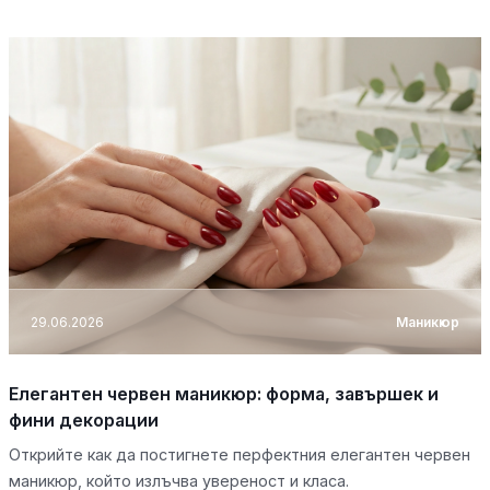
29.06.2026
Маникюр
Елегантен червен маникюр: форма, завършек и
фини декорации
Открийте как да постигнете перфектния елегантен червен
маникюр, който излъчва увереност и класа.