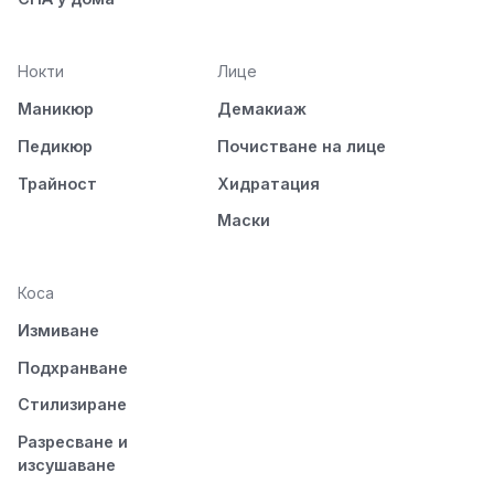
Нокти
Лице
Маникюр
Демакиаж
Педикюр
Почистване на лице
Трайност
Хидратация
Маски
Коса
Измиване
Подхранване
Стилизиране
Разресване и
изсушаване