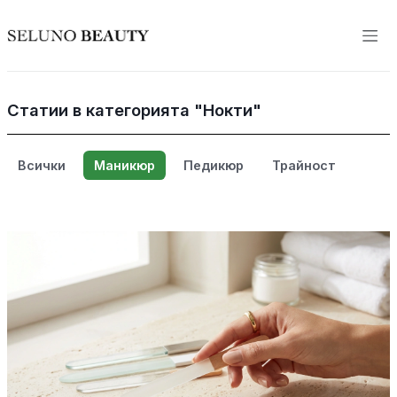
Статии в категорията "Нокти"
Всички
Маникюр
Педикюр
Трайност