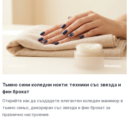
27.05.2026
Маникюр
Тъмно сини коледни нокти: техники със звезда и
фин брокат
Открийте как да създадете елегантен коледен маникюр в
тъмно синьо, декориран със звезди и фин брокат за
празнично настроение.