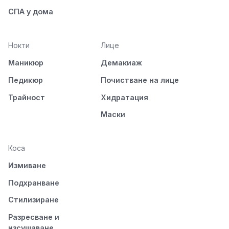
СПА у дома
Нокти
Лице
Маникюр
Демакиаж
Педикюр
Почистване на лице
Трайност
Хидратация
Маски
Коса
Измиване
Подхранване
Стилизиране
Разресване и
изсушаване