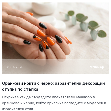
26.05.2026
Маникюр
Оранжеви нокти с черно: изразителни декорации
стъпка по стъпка
Открийте как да създадете впечатляващ маникюр в
оранжево и черно, който привлича погледите с модерен и
изразителен стил.