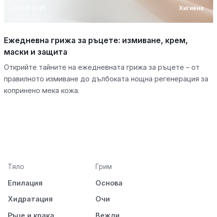
07.08.2026
Хигиена
Ежедневна грижа за ръцете: измиване, крем,
маски и защита
Открийте тайните на ежедневната грижа за ръцете – от
правилното измиване до дълбоката нощна регенерация за
копринено мека кожа.
Тяло
Грим
Епилация
Основа
Хидратация
Очи
Ръце и крака
Вежди