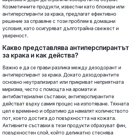
Козметичните продукти, известни като блокери или
антиперспиранти за крака, предлагат ефективно
решение за справяне с този проблем в домашни
условия, като осигуряват дълготрайна свежест и
увереност.
Какво представлява антиперспирантът
за крака и как действа?
Важно е да се прави разлика между дезодорант и
антиперспирант за крака. Докато дезодорантите
основно неутрализират или прикриват неприятната
миризма, често с помощта на аромати и
антибактериални съставки, антиперспирантите
действат върху самия процес на изпотяване. Тяхната
цел е временно и обратимо да намалят количеството
пот, което достига до повърхността на кожата.
Активните съставки в тези продукти образуват фин,
повърхностен слой, който деликатно стеснява