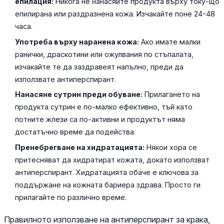
епилация:
Никога не нанасяйте продукта върху току-що
епилирана или раздразнена кожа. Изчакайте поне 24-48
часа.
Употреба върху наранена кожа:
Ако имате малки
ранички, драскотини или ожулвания по стъпалата,
изчакайте те да заздравеят напълно, преди да
използвате антиперспирант.
Нанасяне сутрин преди обуване:
Прилагането на
продукта сутрин е по-малко ефективно, тъй като
потните жлези са по-активни и продуктът няма
достатъчно време да подейства.
Пренебрегване на хидратацията:
Някои хора се
притесняват да хидратират кожата, докато използват
антиперспирант. Хидратацията обаче е ключова за
поддържане на кожната бариера здрава. Просто ги
прилагайте по различно време.
Правилното използване на антиперспирант за крака,