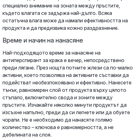
специално внимание на зоната между пръстите,
където влагата се задържа най-дълго. Всяка
остатъчна влага може да намали ефективността на
продукта и да предизвика кожно раздразнение.
Време и начин на нанасяне
Най-подходящото време за нанасяне на
антиперспирант за крака е вечер, непосредствено
преди лягане. През нощта потните жлези са по-малко
активни, което позволява на активните съставки да
подействат необезпокоявано и ефективно. Нанесете
тънък, равномерен слой от продукта върху цялото
стъпало, включително свода и зоните между
пръстите. Изчакайте няколко минути продуктът да
изсъхне напълно, преди да си легнете или да обуете
чорапи. Не е необходимо да нанасяте голямо
количество – ключова е равномерността, а не
дебелината на слоя.