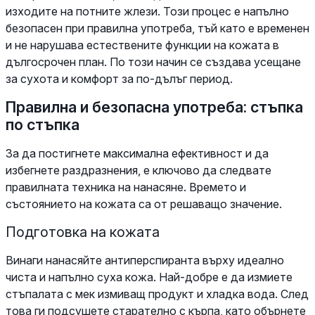
изходите на потните жлези. Този процес е напълно
безопасен при правилна употреба, тъй като е временен
и не нарушава естествените функции на кожата в
дългосрочен план. По този начин се създава усещане
за сухота и комфорт за по-дълъг период.
Правилна и безопасна употреба: стъпка
по стъпка
За да постигнете максимална ефективност и да
избегнете раздразнения, е ключово да следвате
правилната техника на нанасяне. Времето и
състоянието на кожата са от решаващо значение.
Подготовка на кожата
Винаги нанасяйте антиперспиранта върху идеално
чиста и напълно суха кожа. Най-добре е да измиете
стъпалата с мек измиващ продукт и хладка вода. След
това ги подсушете старателно с кърпа, като обърнете