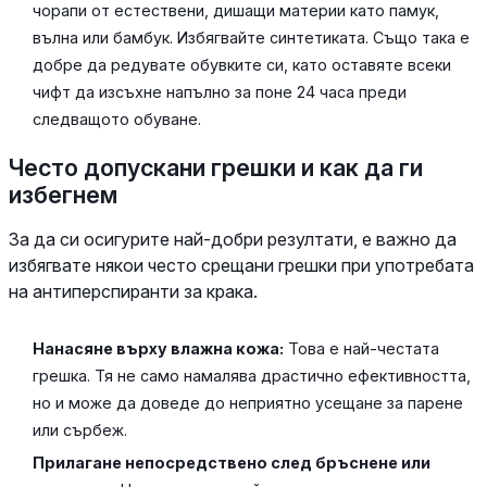
чорапи от естествени, дишащи материи като памук,
вълна или бамбук. Избягвайте синтетиката. Също така е
добре да редувате обувките си, като оставяте всеки
чифт да изсъхне напълно за поне 24 часа преди
следващото обуване.
Често допускани грешки и как да ги
избегнем
За да си осигурите най-добри резултати, е важно да
избягвате някои често срещани грешки при употребата
на антиперспиранти за крака.
Нанасяне върху влажна кожа:
Това е най-честата
грешка. Тя не само намалява драстично ефективността,
но и може да доведе до неприятно усещане за парене
или сърбеж.
Прилагане непосредствено след бръснене или