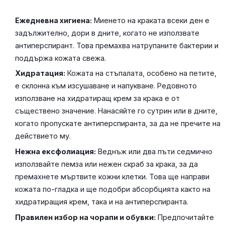
Ежедневна хигиена:
Миенето на краката всеки ден е
задължително, дори в дните, когато не използвате
антиперспирант. Това премахва натрупаните бактерии и
поддържа кожата свежа.
Хидратация:
Кожата на стъпалата, особено на петите,
е склонна към изсушаване и напукване. Редовното
използване на хидратиращ крем за крака е от
съществено значение. Нанасяйте го сутрин или в дните,
когато пропускате антиперспиранта, за да не пречите на
действието му.
Нежна ексфолиация:
Веднъж или два пъти седмично
използвайте пемза или нежен скраб за крака, за да
премахнете мъртвите кожни клетки. Това ще направи
кожата по-гладка и ще подобри абсорбцията както на
хидратиращия крем, така и на антиперспиранта.
Правилен избор на чорапи и обувки:
Предпочитайте