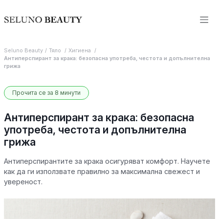
Seluno Beauty
Тяло
Хигиена
Антиперспирант за крака: безопасна употреба, честота и допълнителна
грижа
Прочита се за 8 минути
Антиперспирант за крака: безопасна
употреба, честота и допълнителна
грижа
Антиперспирантите за крака осигуряват комфорт. Научете
как да ги използвате правилно за максимална свежест и
увереност.