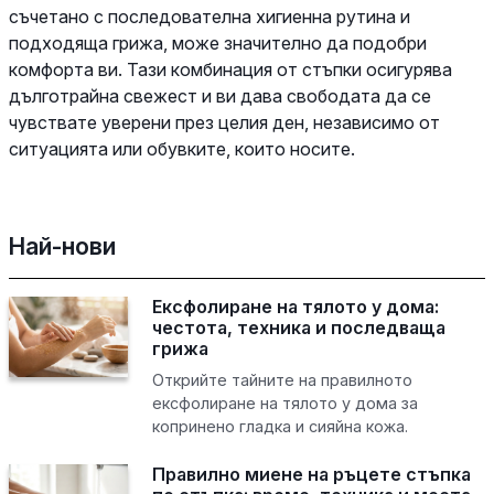
съчетано с последователна хигиенна рутина и
подходяща грижа, може значително да подобри
комфорта ви. Тази комбинация от стъпки осигурява
дълготрайна свежест и ви дава свободата да се
чувствате уверени през целия ден, независимо от
ситуацията или обувките, които носите.
Най-нови
Ексфолиране на тялото у дома:
честота, техника и последваща
грижа
Открийте тайните на правилното
ексфолиране на тялото у дома за
копринено гладка и сияйна кожа.
Правилно миене на ръцете стъпка