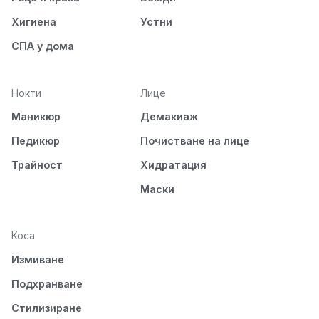
Хигиена
Устни
СПА у дома
Нокти
Лице
Маникюр
Демакиаж
Педикюр
Почистване на лице
Трайност
Хидратация
Маски
Коса
Измиване
Подхранване
Стилизиране