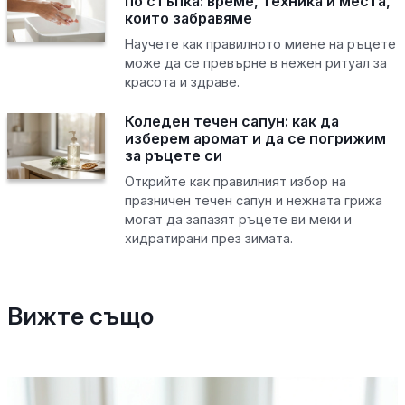
по стъпка: време, техника и места,
които забравяме
Научете как правилното миене на ръцете
може да се превърне в нежен ритуал за
красота и здраве.
Коледен течен сапун: как да
изберем аромат и да се погрижим
за ръцете си
Открийте как правилният избор на
празничен течен сапун и нежната грижа
могат да запазят ръцете ви меки и
хидратирани през зимата.
Вижте също