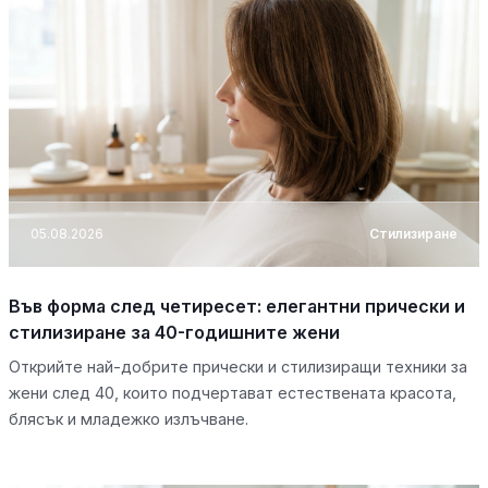
05.08.2026
Стилизиране
Във форма след четиресет: елегантни прически и
стилизиране за 40-годишните жени
Открийте най-добрите прически и стилизиращи техники за
жени след 40, които подчертават естествената красота,
блясък и младежко излъчване.