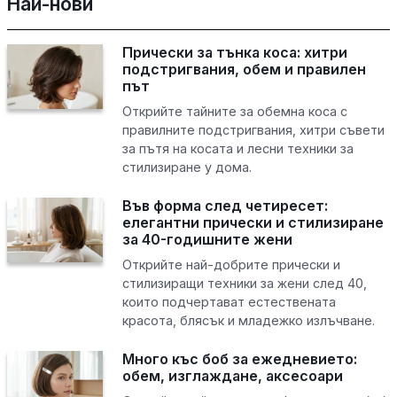
Най-нови
Прически за тънка коса: хитри
подстригвания, обем и правилен
път
Открийте тайните за обемна коса с
правилните подстригвания, хитри съвети
за пътя на косата и лесни техники за
стилизиране у дома.
Във форма след четиресет:
елегантни прически и стилизиране
за 40-годишните жени
Открийте най-добрите прически и
стилизиращи техники за жени след 40,
които подчертават естествената
красота, блясък и младежко излъчване.
Много къс боб за ежедневието:
обем, изглаждане, аксесоари