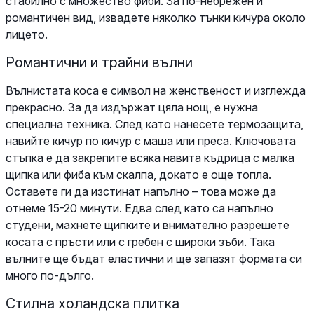
стабилно с множество фиби. За по-небрежен и
романтичен вид, извадете няколко тънки кичура около
лицето.
Романтични и трайни вълни
Вълнистата коса е символ на женственост и изглежда
прекрасно. За да издържат цяла нощ, е нужна
специална техника. След като нанесете термозащита,
навийте кичур по кичур с маша или преса. Ключовата
стъпка е да закрепите всяка навита къдрица с малка
щипка или фиба към скалпа, докато е още топла.
Оставете ги да изстинат напълно – това може да
отнеме 15-20 минути. Едва след като са напълно
студени, махнете щипките и внимателно разрешете
косата с пръсти или с гребен с широки зъби. Така
вълните ще бъдат еластични и ще запазят формата си
много по-дълго.
Стилна холандска плитка