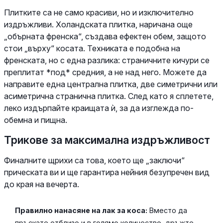
Плитките са не само красиви, но и изключително
издръжливи. Холандската плитка, наричана още
„обърната френска“, създава ефектен обем, защото
стои „върху“ косата. Техниката е подобна на
френската, но с една разлика: страничните кичури се
преплитат *под* средния, а не над него. Можете да
направите една централна плитка, две симетрични или
асиметрична странична плитка. След като я сплетете,
леко издърпайте краищата ѝ, за да изглежда по-
обемна и пищна.
Трикове за максимална издръжливост
Финалните щрихи са това, което ще „заключи“
прическата ви и ще гарантира нейния безупречен вид
до края на вечерта.
Правилно нанасяне на лак за коса:
Вместо да
пръскате отблизо и в голямо количество, дръжте