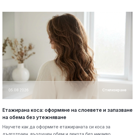
05.08.2026
Стилизиране
Етажирана коса: оформяне на слоевете и запазване
на обема без утежняване
Научете как да оформите етажираната си коса за
дълготраен, въздушен обем и лекота без никакво