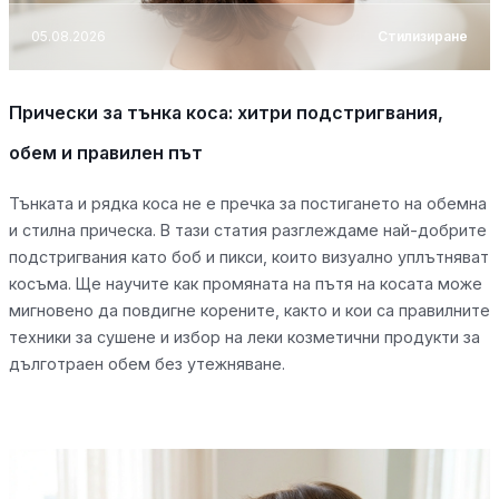
05.08.2026
Стилизиране
Прически за тънка коса: хитри подстригвания,
обем и правилен път
Тънката и рядка коса не е пречка за постигането на обемна
и стилна прическа. В тази статия разглеждаме най-добрите
подстригвания като боб и пикси, които визуално уплътняват
косъма. Ще научите как промяната на пътя на косата може
мигновено да повдигне корените, както и кои са правилните
техники за сушене и избор на леки козметични продукти за
дълготраен обем без утежняване.