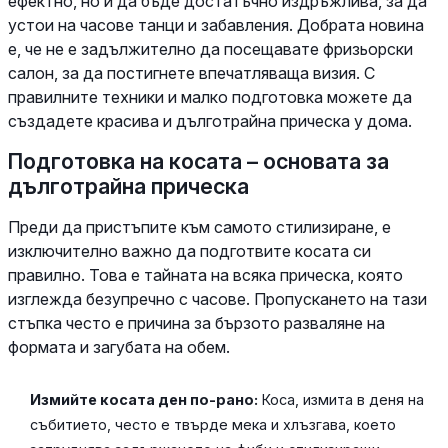
ефектно, но и да бъде достатъчно издръжлива, за да
устои на часове танци и забавления. Добрата новина
е, че не е задължително да посещавате фризьорски
салон, за да постигнете впечатляваща визия. С
правилните техники и малко подготовка можете да
създадете красива и дълготрайна прическа у дома.
Подготовка на косата – основата за
дълготрайна прическа
Преди да пристъпите към самото стилизиране, е
изключително важно да подготвите косата си
правилно. Това е тайната на всяка прическа, която
изглежда безупречно с часове. Пропускането на тази
стъпка често е причина за бързото разваляне на
формата и загубата на обем.
Измийте косата ден по-рано:
Коса, измита в деня на
събитието, често е твърде мека и хлъзгава, което