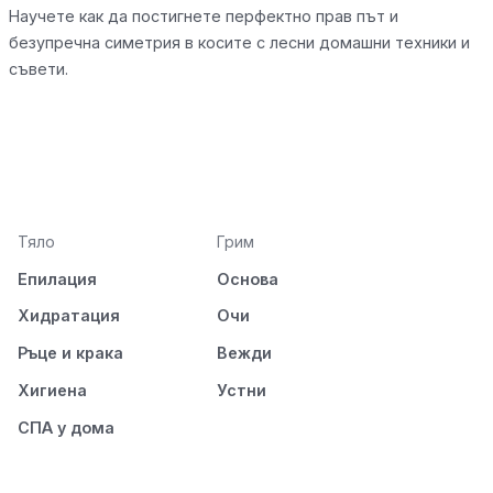
Научете как да постигнете перфектно прав път и
безупречна симетрия в косите с лесни домашни техники и
съвети.
Тяло
Грим
Епилация
Основа
Хидратация
Очи
Ръце и крака
Вежди
Хигиена
Устни
СПА у дома