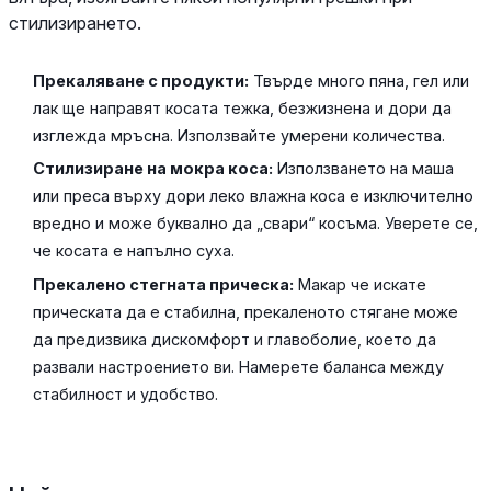
стилизирането.
Прекаляване с продукти:
Твърде много пяна, гел или
лак ще направят косата тежка, безжизнена и дори да
изглежда мръсна. Използвайте умерени количества.
Стилизиране на мокра коса:
Използването на маша
или преса върху дори леко влажна коса е изключително
вредно и може буквално да „свари“ косъма. Уверете се,
че косата е напълно суха.
Прекалено стегната прическа:
Макар че искате
прическата да е стабилна, прекаленото стягане може
да предизвика дискомфорт и главоболие, което да
развали настроението ви. Намерете баланса между
стабилност и удобство.