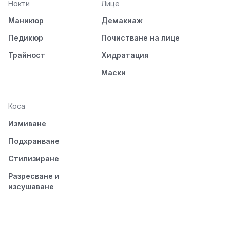
Нокти
Лице
Маникюр
Демакиаж
Педикюр
Почистване на лице
Трайност
Хидратация
Маски
Коса
Измиване
Подхранване
Стилизиране
Разресване и
изсушаване