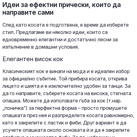
Идеи за ефектни прически, които да
направите сами
След като косата е подготвена, е време да изберете
стил. Предлагаме ви няколко идеи, които са
едновременно елегантни и достатъчно лесни за
изпълнение в домашни условия.
Елегантен висок кок
Класическият кок е винаги на мода и е идеален избор
за официално събитие. Той прибира косата, открива
лицето и шията и е изключително удобен за танци. За
да го направите, съберете косата на висока, стегната
опашка. Можете да използвате гъба за кок (т.нар.
„поничка“) за перфектна форма – просто промушете
опашката през нея и разпределете косата равномерно,
като я закрепите с ластик и фиби. Друг вариант е да
усучете опашката около основата ѝ и да я закрепите