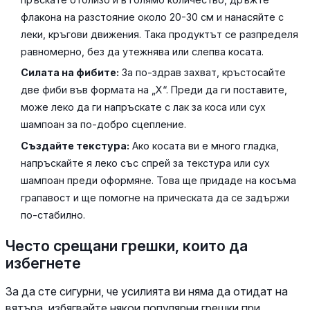
флакона на разстояние около 20-30 см и нанасяйте с
леки, кръгови движения. Така продуктът се разпределя
равномерно, без да утежнява или слепва косата.
Силата на фибите:
За по-здрав захват, кръстосайте
две фиби във формата на „X“. Преди да ги поставите,
може леко да ги напръскате с лак за коса или сух
шампоан за по-добро сцепление.
Създайте текстура:
Ако косата ви е много гладка,
напръскайте я леко със спрей за текстура или сух
шампоан преди оформяне. Това ще придаде на косъма
грапавост и ще помогне на прическата да се задържи
по-стабилно.
Често срещани грешки, които да
избегнете
За да сте сигурни, че усилията ви няма да отидат на
вятъра, избягвайте някои популярни грешки при