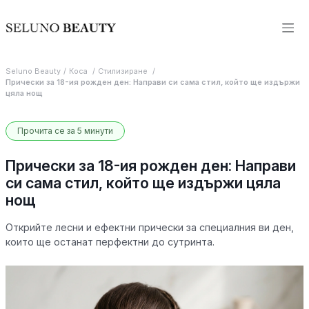
Seluno Beauty
Коса
Стилизиране
Прически за 18-ия рожден ден: Направи си сама стил, който ще издържи
цяла нощ
Прочита се за 5 минути
Прически за 18-ия рожден ден: Направи
си сама стил, който ще издържи цяла
нощ
Открийте лесни и ефектни прически за специалния ви ден,
които ще останат перфектни до сутринта.