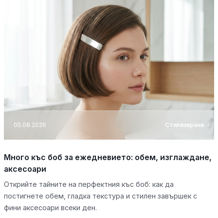
05.08.2026
Стилизиране
Много къс боб за ежедневието: обем, изглаждане,
аксесоари
Открийте тайните на перфектния къс боб: как да
постигнете обем, гладка текстура и стилен завършек с
фини аксесоари всеки ден.