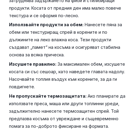
затруднява задържането на фиби и стилизиращи
продукти. Косата от предния ден има малко повече
текстура и се оформя по-лесно.
Използвайте продукти за обем:
Нанесете пяна за
обем или текстуриращ спрей в корените и по
дължините на леко влажна коса. Тези продукти
създават „памет“ на косъма и осигуряват стабилна
основа за всяка прическа.
Изсушете правилно:
За максимален обем, изсушете
косата си със сешоар, като наведете главата надолу.
Насочвайте топлия въздух към корените, за да ги
повдигнете.
Не пропускайте термозащитата:
Ако планирате да
използвате преса, маша или други топлинни уреди,
задължително нанесете термозащитен спрей. Той
предпазва косъма от увреждане и същевременно
помага за по-доброто фиксиране на формата.