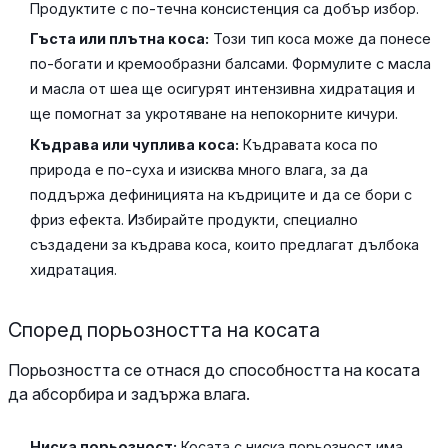
Продуктите с по-течна консистенция са добър избор.
Гъста или плътна коса:
Този тип коса може да понесе
по-богати и кремообразни балсами. Формулите с масла
и масла от шеа ще осигурят интензивна хидратация и
ще помогнат за укротяване на непокорните кичури.
Къдрава или чуплива коса:
Къдравата коса по
природа е по-суха и изисква много влага, за да
поддържа дефиницията на къдриците и да се бори с
фриз ефекта. Избирайте продукти, специално
създадени за къдрава коса, които предлагат дълбока
хидратация.
Според порьозността на косата
Порьозността се отнася до способността на косата
да абсорбира и задържа влага.
Ниска порьозност:
Косата с ниска порьозност има