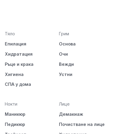
Тяло
Грим
Епилация
Основа
Хидратация
Очи
Ръце и крака
Вежди
Хигиена
Устни
СПА у дома
Нокти
Лице
Маникюр
Демакиаж
Педикюр
Почистване на лице