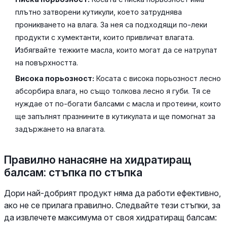
плътно затворени кутикули, което затруднява
проникването на влага. За нея са подходящи по-леки
продукти с хумектанти, които привличат влагата.
Избягвайте тежките масла, които могат да се натрупат
на повърхността.
Висока порьозност:
Косата с висока порьозност лесно
абсорбира влага, но също толкова лесно я губи. Тя се
нуждае от по-богати балсами с масла и протеини, които
ще запълнят празнините в кутикулата и ще помогнат за
задържането на влагата.
Правилно нанасяне на хидратиращ
балсам: стъпка по стъпка
Дори най-добрият продукт няма да работи ефективно,
ако не се прилага правилно. Следвайте тези стъпки, за
да извлечете максимума от своя хидратиращ балсам: