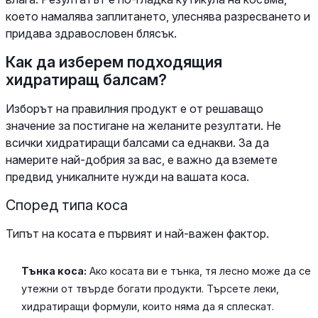
което намалява заплитането, улеснява разресването и
придава здравословен блясък.
Как да изберем подходящия
хидратиращ балсам?
Изборът на правилния продукт е от решаващо
значение за постигане на желаните резултати. Не
всички хидратиращи балсами са еднакви. За да
намерите най-добрия за вас, е важно да вземете
предвид уникалните нужди на вашата коса.
Според типа коса
Типът на косата е първият и най-важен фактор.
Тънка коса:
Ако косата ви е тънка, тя лесно може да се
утежни от твърде богати продукти. Търсете леки,
хидратиращи формули, които няма да я сплескат.