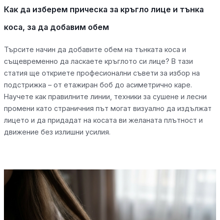
Как да изберем прическа за кръгло лице и тънка
коса, за да добавим обем
Търсите начин да добавите обем на тънката коса и
същевременно да ласкаете кръглото си лице? В тази
статия ще откриете професионални съвети за избор на
подстрижка – от етажиран боб до асиметрично каре.
Научете как правилните линии, техники за сушене и лесни
промени като страничния път могат визуално да издължат
лицето и да придадат на косата ви желаната плътност и
движение без излишни усилия.