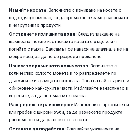
Измийте косата:
Започнете с измиване на косата с
подходящ шампоан, за да премахнете замърсяванията
и натрупаните продукти.
Отстранете излишната вода:
След изплакване на
шампоана, нежно изстискайте косата с ръце или я
попийте с кърпа. Балсамът се нанася на влажна, а не на
мокра коса, за да не се разреди прекалено.
Нанесете правилното количество:
Започнете с
количество колкото монета и го разпределете по
дължините и краищата на косата. Това са най-старите и
обикновено най-сухите части. Избягвайте нанасянето в
корените, за да не омазните скалпа.
Разпределете равномерно:
Използвайте пръстите си
или гребен с широки зъби, за да разнесете продукта
равномерно и да разплетете косата.
Оставете да подейства:
Спазвайте указанията на