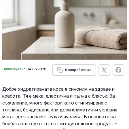
Публикувано:
14.06.2026
Копирай линка
Добре хидратираната коса е синоним на здраве и
красота. Тя е мека, еластична и пълна с блясък. За
съжаление, много фактори като стилизиране с
топлина, боядисване или дори климатични условия
могат да я направят суха и чуплива. В основата на
борбата със сухотата стои един ключов продукт –