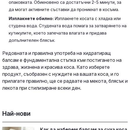
опаковката. Обикновено са достатъчни 2-5 минути, за
да могат активните съставки да проникнат в косъма.
Изплакнете обилно:
Изплакнете косата с хладка или
студена вода. Студената вода помага за затварянето на
кутикулите, което запечатва влагата и придава
допълнителен блясък.
Редовната и правилна употреба на хидратиращ
балсам е фундаментална стъпка към постигането на
здрава, жизнена и красива коса. Като изберете
продукт, съобразен с нуждите на вашата коса, и го
прилагате правилно, ще се радвате на мекота, блясък и
лекота при стилизиране всеки ден.
Най-нови
Как да изберем балсам за суха коса