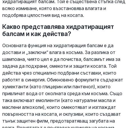
хидратиращият балсам. Той е съществена стъпка след
всяко измиване, която възстановява влагата и
подобрява цялостния вид на косата.
Какво представлява хидратиращият
балсам и как действа?
Основната функция на хидратиращия балсам е да
достави и „заключи“ влага в косъма. За разлика от
шампоана, чиято цел е да почиства, балсамът има за
задача да подхрани, омекоти и защити косата. Той
действа чрез специално подбрани съставки, които
работят в синергия. Обикновено формулите съдържат
хумектанти (като глицерин или пантенол), които
привличат вода от околната среда към косъма. Също
така включват емолиенти (като натурални масла и
маслени алкохоли), които омекотяват и изглаждат
повърхността на косата, и оклузиви, които създават
тънък защитен филм, предотвратяващ загубата на
влага. Резултатът е по-гладка кутикула на косъма,