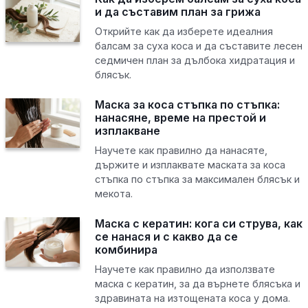
и да съставим план за грижа
Открийте как да изберете идеалния
балсам за суха коса и да съставите лесен
седмичен план за дълбока хидратация и
блясък.
Маска за коса стъпка по стъпка:
нанасяне, време на престой и
изплакване
Научете как правилно да нанасяте,
държите и изплаквате маската за коса
стъпка по стъпка за максимален блясък и
мекота.
Маска с кератин: кога си струва, как
се нанася и с какво да се
комбинира
Научете как правилно да използвате
маска с кератин, за да върнете блясъка и
здравината на изтощената коса у дома.