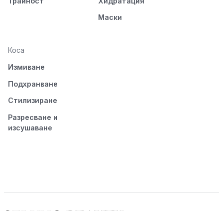
Трайност
Хидратация
Маски
Коса
Измиване
Подхранване
Стилизиране
Разресване и
изсушаване