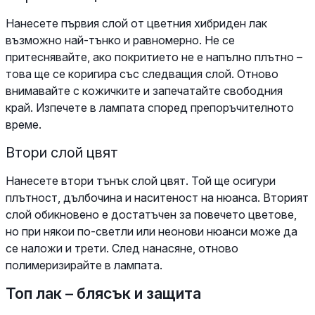
Нанесете първия слой от цветния хибриден лак
възможно най-тънко и равномерно. Не се
притеснявайте, ако покритието не е напълно плътно –
това ще се коригира със следващия слой. Отново
внимавайте с кожичките и запечатайте свободния
край. Изпечете в лампата според препоръчителното
време.
Втори слой цвят
Нанесете втори тънък слой цвят. Той ще осигури
плътност, дълбочина и наситеност на нюанса. Вторият
слой обикновено е достатъчен за повечето цветове,
но при някои по-светли или неонови нюанси може да
се наложи и трети. След нанасяне, отново
полимеризирайте в лампата.
Топ лак – блясък и защита