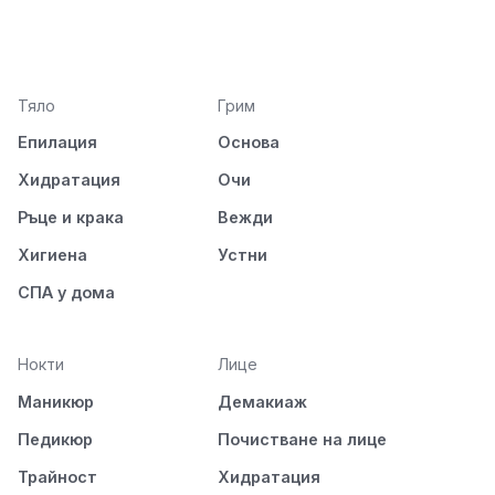
Тяло
Грим
Епилация
Основа
Хидратация
Очи
Ръце и крака
Вежди
Хигиена
Устни
СПА у дома
Нокти
Лице
Маникюр
Демакиаж
Педикюр
Почистване на лице
Трайност
Хидратация