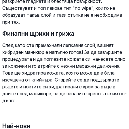
разкриете гладката и блестяща повърхност.
Съществуват и топ лакове тип "no wipe", които не
образуват такъв слой и тази стъпка не е необходима
при тях.
Финални щрихи и грижа
След като сте премахнали лепкавия слой, вашият
хибриден маникюр е напълно готов! За да завършите
процедурата и да поглезите кожата си, нанесете олио
за кожички и го втрийте с нежни масажни движения.
Това ще хидратира кожата, която може да е била
изсушена от клийнъра. Старайте се да поддържате
ръцете и ноктите си хидратирани с крем за ръце в
дните след маникюра, за да запазите красотата им по-
дълго.
Най-нови