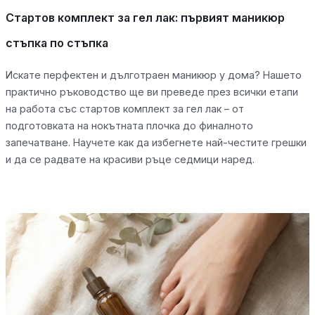
Стартов комплект за гел лак: първият маникюр
стъпка по стъпка
Искате перфектен и дълготраен маникюр у дома? Нашето
практично ръководство ще ви преведе през всички етапи
на работа със стартов комплект за гел лак – от
подготовката на нокътната плочка до финалното
запечатване. Научете как да избегнете най-честите грешки
и да се радвате на красиви ръце седмици наред.