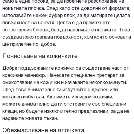
само в една посока, за да избегнете разслояване на
нокътната плочка. След като сте доволни от формата,
използвайте нежен буфер блок, за да матирате цялата
повърхност на нокътя. Целта е да премахнете
естествения блясък, без да наранявате плочката. Това
създава леко грапава повърхност, към която основата
ще прилепне по-добре.
Почистване на кожичките
Добре поддържаните кожички са съществена част от
красивия маникюр. Нанесете специален препарат за
омекотяване на кожички и изчакайте няколко минути.
След това внимателно ги избутайте с дървен или
метален избутвач. Ако имате излишни кожички,
можете внимателно да ги отстраните със специални
клещи, но бъдете изключително предпазливи, за да не
нараните живата тъкан.
Обезмасляване на плочката