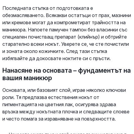
Последната стъпка от подготовката е
обезмасляването. Всякакви остатъци от прах, мазнини
или кремове могат да компрометират трайността на
маникюра. Напоете памучен тампон без власинки със
специален почистващ препарат (клийнър) и обтрийте
старателно всеки нокът. Уверете се, че сте почистили
и зоната около кожичките. След тази стъпка
избягвайте да докосвате ноктите си с пръсти.
Нанасяне на основата – фундаментът на
вашия маникюр
Основата, или базовият слой, играе няколко ключови
роли. Тя предпазва естествения нокът от
пигментацията на цветния лак, осигурява здрава
връзка между нокътната плочка и следващите слоеве
и често помага за изравняване на повърхността.