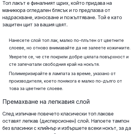
Топ лакът е финалният щрих, който придава на
маникюра огледален блясък и го предпазва от
надраскване, износване и пожълтяване. Той е като
защитен щит за вашия цвят.
Нанесете слой топ лак, малко по-плътен от цветните
слоеве, но отново внимавайте да не залеете кожичките.
Уверете се, че сте покрили добре цялата повърхност и
сте запечатали свободния край на нокътя.
Полимеризирайте в лампата за време, указано от
производителя, което понякога е малко по-дълго от
това за цветните слоеве.
Премахване на лепкавия слой
След изпичане повечето класически топ лакове
оставят лепкав (дисперсионен) слой. Напоете тампон
без власинки с клийнър и избършете всеки нокът, за да