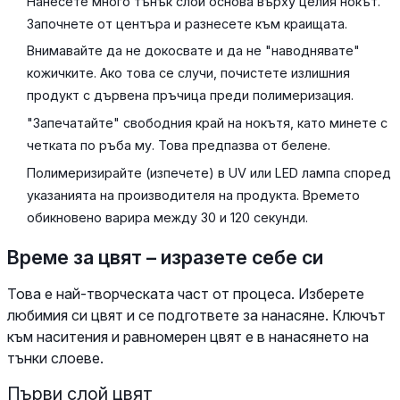
Нанесете много тънък слой основа върху целия нокът.
Започнете от центъра и разнесете към краищата.
Внимавайте да не докосвате и да не "наводнявате"
кожичките. Ако това се случи, почистете излишния
продукт с дървена пръчица преди полимеризация.
"Запечатайте" свободния край на нокътя, като минете с
четката по ръба му. Това предпазва от белене.
Полимеризирайте (изпечете) в UV или LED лампа според
указанията на производителя на продукта. Времето
обикновено варира между 30 и 120 секунди.
Време за цвят – изразете себе си
Това е най-творческата част от процеса. Изберете
любимия си цвят и се подгответе за нанасяне. Ключът
към наситения и равномерен цвят е в нанасянето на
тънки слоеве.
Първи слой цвят