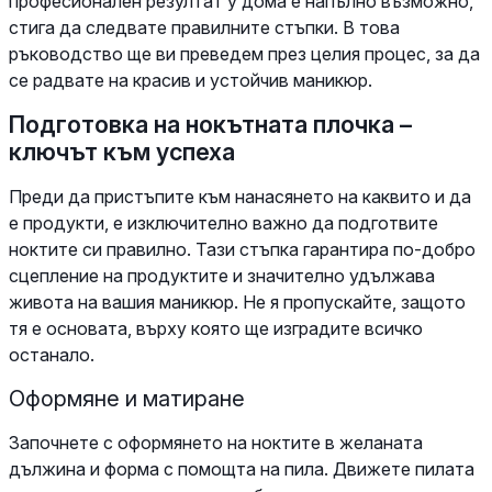
професионален резултат у дома е напълно възможно,
стига да следвате правилните стъпки. В това
ръководство ще ви преведем през целия процес, за да
се радвате на красив и устойчив маникюр.
Подготовка на нокътната плочка –
ключът към успеха
Преди да пристъпите към нанасянето на каквито и да
е продукти, е изключително важно да подготвите
ноктите си правилно. Тази стъпка гарантира по-добро
сцепление на продуктите и значително удължава
живота на вашия маникюр. Не я пропускайте, защото
тя е основата, върху която ще изградите всичко
останало.
Оформяне и матиране
Започнете с оформянето на ноктите в желаната
дължина и форма с помощта на пила. Движете пилата