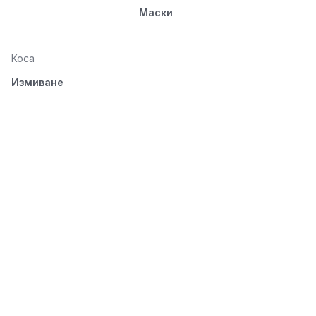
Маски
Коса
Измиване
Подхранване
Стилизиране
Разресване и
изсушаване