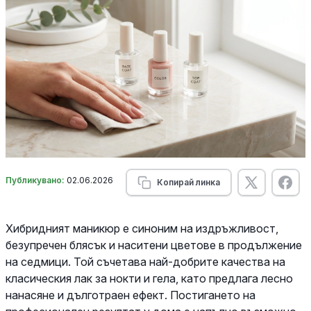
Публикувано:
02.06.2026
Копирай линка
Хибридният маникюр е синоним на издръжливост,
безупречен блясък и наситени цветове в продължение
на седмици. Той съчетава най-добрите качества на
класическия лак за нокти и гела, като предлага лесно
нанасяне и дълготраен ефект. Постигането на