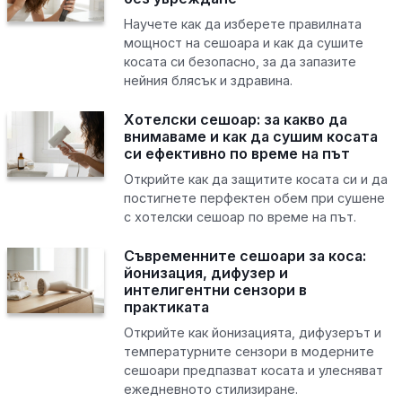
Научете как да изберете правилната
мощност на сешоара и как да сушите
косата си безопасно, за да запазите
нейния блясък и здравина.
Хотелски сешоар: за какво да
внимаваме и как да сушим косата
си ефективно по време на път
Открийте как да защитите косата си и да
постигнете перфектен обем при сушене
с хотелски сешоар по време на път.
Съвременните сешоари за коса:
йонизация, дифузер и
интелигентни сензори в
практиката
Открийте как йонизацията, дифузерът и
температурните сензори в модерните
сешоари предпазват косата и улесняват
ежедневното стилизиране.