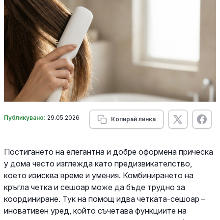
Публикувано:
29.05.2026
Копирай линка
Постигането на елегантна и добре оформена прическа
у дома често изглежда като предизвикателство,
което изисква време и умения. Комбинирането на
кръгла четка и сешоар може да бъде трудно за
координиране. Тук на помощ идва четката-сешоар –
иновативен уред, който съчетава функциите на