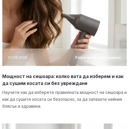
07.08.2026
Разресване и изсушаване
Мощност на сешоара: колко вата да изберем и как
да сушим косата си без увреждане
Научете как да изберете правилната мощност на сешоара и
как да сушите косата си безопасно, за да запазите нейния
блясък и здравина.