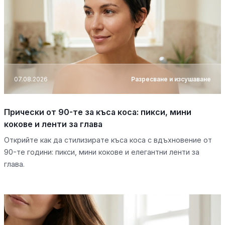
07.08.2026
Разресване и изсушаване
Прически от 90-те за къса коса: пикси, мини
кокове и ленти за глава
Открийте как да стилизирате къса коса с вдъхновение от
90-те години: пикси, мини кокове и елегантни ленти за
глава.