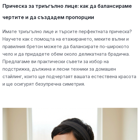
Прическа за триъгълно лице: как да балансираме
чертите и да създадем пропорции
Имате триъгълно лице и търсите перфектната прическа?
Научете как с помощта на етажирането, меките вълни и
правилния бретон можете да балансирате по-широкото
чело и да придадете обем около деликатната брадичка.
Предлагаме ви практически съвети за избор на
подстрижка, дължина и лесни техники за домашен
стайлинг, които ще подчертаят вашата естествена красота
и ще осигурят безупречна симетрия.