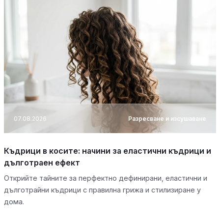
07.08.2026
Разресване и изсушаване
Къдрици в косите: начини за еластични къдрици и
дълготраен ефект
Открийте тайните за перфектно дефинирани, еластични и
дълготрайни къдрици с правилна грижа и стилизиране у
дома.