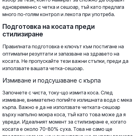
едновременно с четка и сешоар, тъй като предлага
много по-голям контрол и лекота при употреба.
Подготовка на косата преди
стилизиране
Правилната подготовка е ключът към постигане на
оптимални резултати и запазване на здравето на
косата. Не пропускайте тези важни стъпки, преди да
използвате вашата четка-сешоар.
Измиване и подсушаване с кърпа
Започнете с чиста, току-що измита коса. След
измиване, внимателно попийте излишната вода с мека
кърпа. Важно е да не използвате четката-сешоар
върху напълно мокра коса, тъй като това може да я
увреди. Идеалният момент за стилизиране е, когато
косата е около 70-80% суха. Това не само ще