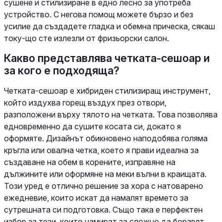
сушене и стилизиране в едно лесно за употреба
устройство. С негова помощ можете бързо и без
усилие да създадете гладка и обемна прическа, сякаш
току-що сте излезли от фризьорски салон.
Какво представлява четката-сешоар и
за кого е подходяща?
Четката-сешоар е хибриден стилизиращ инструмент,
който издухва горещ въздух през отвори,
разположени върху тялото на четката. Това позволява
едновременно да сушите косата си, докато я
оформяте. Дизайнът обикновено наподобява голяма
кръгла или овална четка, което я прави идеална за
създаване на обем в корените, изправяне на
дължините или оформяне на меки вълни в краищата.
Този уред е отлично решение за хора с натоварено
ежедневие, които искат да намалят времето за
сутрешната си подготовка. Също така е перфектен
избор за тези, които намират за сложно да боравят