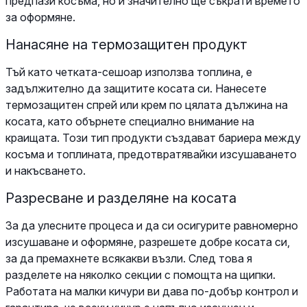
предпази косъма, но и значително ще съкрати времето
за оформяне.
Нанасяне на термозащитен продукт
Тъй като четката-сешоар използва топлина, е
задължително да защитите косата си. Нанесете
термозащитен спрей или крем по цялата дължина на
косата, като обърнете специално внимание на
краищата. Този тип продукти създават бариера между
косъма и топлината, предотвратявайки изсушаването
и накъсването.
Разресване и разделяне на косата
За да улесните процеса и да си осигурите равномерно
изсушаване и оформяне, разрешете добре косата си,
за да премахнете всякакви възли. След това я
разделете на няколко секции с помощта на щипки.
Работата на малки кичури ви дава по-добър контрол и