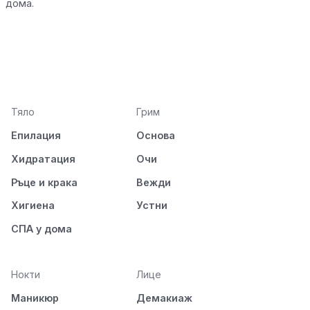
дома.
Тяло
Грим
Епилация
Основа
Хидратация
Очи
Ръце и крака
Вежди
Хигиена
Устни
СПА у дома
Нокти
Лице
Маникюр
Демакиаж