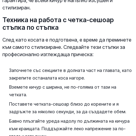
гарантира, че всеки кичур е напълно изсушен и
стилизиран.
Техника на работа с четка-сешоар
стъпка по стъпка
След като косата е подготвена, е време да преминете
към самото стилизиране. Следвайте тези стъпки за
професионално изглеждаща прическа:
Започнете със секциите в долната част на главата, като
закрепите останалата коса нагоре.
Вземете кичур с ширина, не по-голяма от тази на
четката.
Поставете четката-сешоар близо до корените и я
задръжте за няколко секунди, за да създадете обем.
Бавно плъзгайте уреда надолу по дължината на кичура
към краищата. Поддържайте леко напрежение за по-