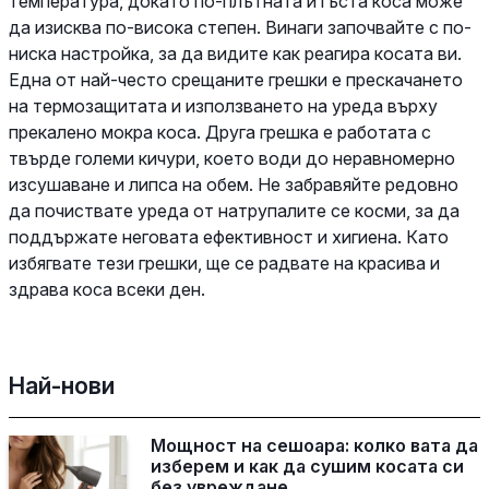
температура, докато по-плътната и гъста коса може
да изисква по-висока степен. Винаги започвайте с по-
ниска настройка, за да видите как реагира косата ви.
Една от най-често срещаните грешки е прескачането
на термозащитата и използването на уреда върху
прекалено мокра коса. Друга грешка е работата с
твърде големи кичури, което води до неравномерно
изсушаване и липса на обем. Не забравяйте редовно
да почиствате уреда от натрупалите се косми, за да
поддържате неговата ефективност и хигиена. Като
избягвате тези грешки, ще се радвате на красива и
здрава коса всеки ден.
Най-нови
Мощност на сешоара: колко вата да
изберем и как да сушим косата си
без увреждане