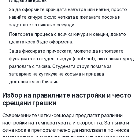
гладък завършек.
За да оформите краищата навътре или навън, просто
навийте кичура около четката в желаната посока и
задръжте за няколко секунди.
Повторете процеса с всички кичури и секции, докато
цялата коса бъде оформена.
За да фиксирате прическата, можете да използвате
функцията за студен въздух (cool shot), ако вашият уред
разполага с такава. Студената струя помага за
затваряне на кутикула на косъма и придава
допълнителен блясък.
Избор на правилните настройки и често
срещани грешки
Съвременните четки-сешоари предлагат различни
настройки на температурата и скоростта. За тънка и
фина коса е препоръчително да използвате по-ниска