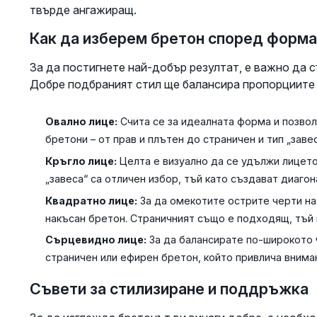
твърде ангажиращ.
Как да изберем бретон според форма
За да постигнете най-добър резултат, е важно да 
Добре подбраният стил ще балансира пропорциите 
Овално лице:
Счита се за идеалната форма и позвол
бретони – от прав и плътен до страничен и тип „завес
Кръгло лице:
Целта е визуално да се удължи лицето
„завеса“ са отличен избор, тъй като създават диагон
Квадратно лице:
За да омекотите острите черти на
накъсан бретон. Страничният също е подходящ, тъй 
Сърцевидно лице:
За да балансирате по-широкото 
страничен или ефирен бретон, който привлича вниман
Съвети за стилизиране и поддръжка