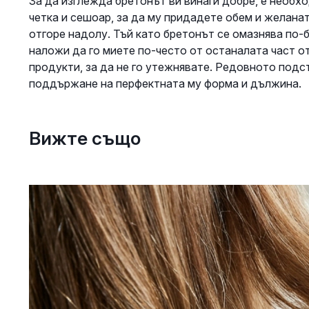
За да изглежда бретонът ви винаги добре, е необх
четка и сешоар, за да му придадете обем и желана
отгоре надолу. Тъй като бретонът се омазнява по-
наложи да го миете по-често от останалата част о
продукти, за да не го утежнявате. Редовното подс
поддържане на перфектната му форма и дължина.
Вижте също