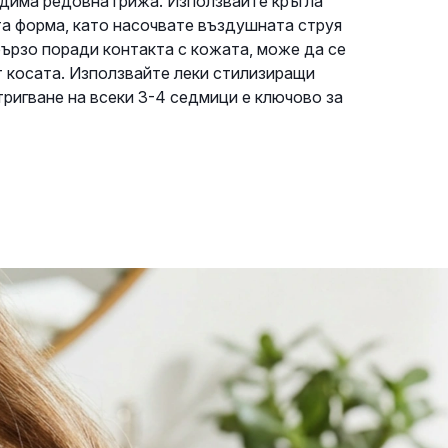
одима редовна грижа. Използвайте кръгла
та форма, като насочвате въздушната струя
бързо поради контакта с кожата, може да се
т косата. Използвайте леки стилизиращи
тригване на всеки 3-4 седмици е ключово за