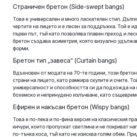
Страничен бретон (Side-swept bangs)
Това е универсален и много ласкателен стил. Дълг
чертите на лицето и е лесен за поддръжка. Той е ид
първи път, тъй като позволява плавен преход и лес
бретон създава асиметрия, която визуално удължав
форми.
Бретон тип „завеса“ (Curtain bangs)
Вдъхновен от модата на 70-те години, този бретон
страни на лицето, като рамкира скулите и очите. Т
универсалност и способността си да подхожда на 
бохемско и непринудено излъчване, като същеврем
Ефирен и накъсан бретон (Wispy bangs)
Това е по-лека и по-фина версия на класическия пр
кичури, които пропускат светлина и не покриват на
по-тънка коса, тъй като не изисква голям обем. При