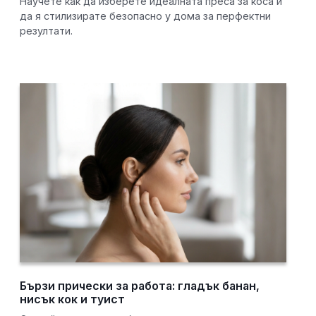
Научете как да изберете идеалната преса за коса и
да я стилизирате безопасно у дома за перфектни
резултати.
Бързи прически за работа: гладък банан,
нисък кок и туист