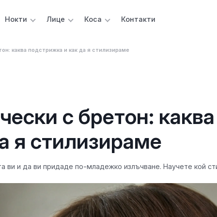
Нокти
Лице
Коса
Контакти
н: каква подстрижка и как да я стилизираме
ески с бретон: каква
а я стилизираме
а ви и да ви придаде по-младежко излъчване. Научете кой сти