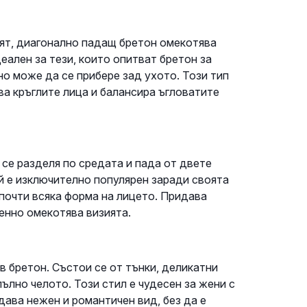
ият, диагонално падащ бретон омекотява
еален за тези, които опитват бретон за
но може да се прибере зад ухото. Този тип
а кръглите лица и балансира ъгловатите
 се разделя по средата и пада от двете
ой е изключително популярен заради своята
почти всяка форма на лицето. Придава
енно омекотява визията.
ав бретон. Състои се от тънки, деликатни
пълно челото. Този стил е чудесен за жени с
дава нежен и романтичен вид, без да е