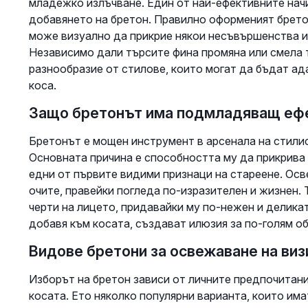
младежко излъчване. Един от най-ефективните начи
добавянето на бретон. Правилно оформеният бретон
може визуално да прикрие някои несъвършенства и 
Независимо дали търсите фина промяна или смела 
разнообразие от стилове, които могат да бъдат ад
коса.
Защо бретонът има подмладяващ еф
Бретонът е мощен инструмент в арсенала на стилис
Основната причина е способността му да прикрива 
едни от първите видими признаци на стареене. Осв
очите, правейки погледа по-изразителен и жизнен.
черти на лицето, придавайки му по-нежен и делика
добавя към косата, създават илюзия за по-голям о
Видове бретони за освежаване на виз
Изборът на бретон зависи от личните предпочитани
косата. Ето няколко популярни варианта, които им