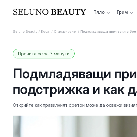
Тяло
Грим
Seluno Beauty
Коса
Стилизиране
Подмладяващи прически с брето
Прочита се за 7 минути
Подмладяващи прич
подстрижка и как д
Открийте как правилният бретон може да освежи визият