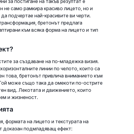
ни за постигане на такъв резултат е
 не само рамкира красиво лицето, но и
да подчертае най-красивите ви черти.
трансформация, бретонът предлага
аптирани към всяка форма на лицето и тип
ект?
тите за създаване на по-младежка визия.
хоризонталните линии по челото, които са
ен това, бретонът привлича вниманието към
 Той може също така да омекоти по-острите
тен вид. Лекотата и движението, които
бем и жизненост.
ията
я, формата на лицето и текстурата на
ат доказан подмладяващ ефект: