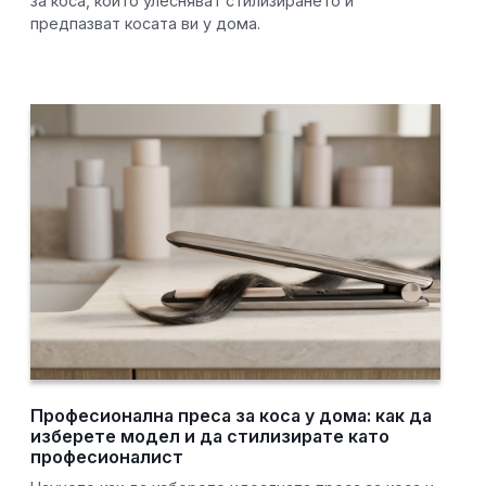
за коса, които улесняват стилизирането и
предпазват косата ви у дома.
Професионална преса за коса у дома: как да
изберете модел и да стилизирате като
професионалист