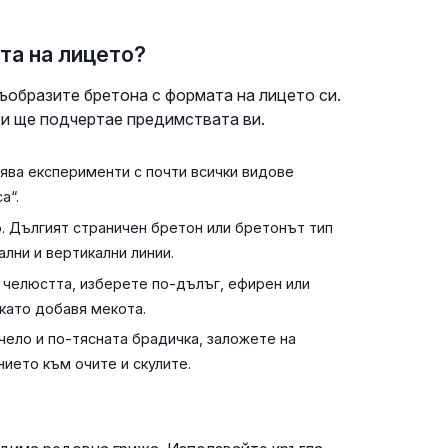
та на лицето?
съобразите бретона с формата на лицето си.
и ще подчертае предимствата ви.
ява експерименти с почти всички видове
а“.
. Дългият страничен бретон или бретонът тип
ални и вертикални линии.
 челюстта, изберете по-дълъг, ефирен или
като добавя мекота.
чело и по-тясната брадичка, заложете на
ието към очите и скулите.