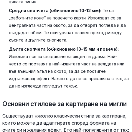
цялата линия.
Средни снопчета (обикновено 10-12 мм):
Те са
„работните коне“ на повечето карти. Използват се за
централната част на окото, за да отворят погледа и да
създадат обем. Те осигуряват плавен преход между
късите и дългите снопчета.
Дълги снопчета (обикновено 13-15 мм и повече):
Използват се за създаване на акцент и драма. Най-
често се поставят в най-извитата част на веждата или
във външния ъгъл на окото, за да се постигне
издължаващ ефект. Важно е да не се прекалява с тях, за
да не изглежда погледът тежък.
Основни стилове за картиране на мигли
Съществуват няколко класически стила за картиране,
които можете да адаптирате според формата на
очите си и желания ефект. Ето най-популярните от тях: