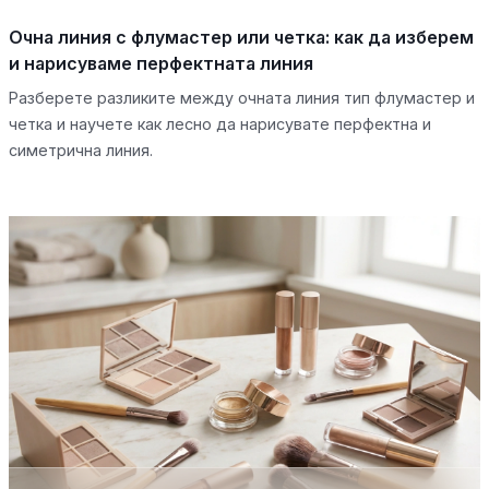
Очна линия с флумастер или четка: как да изберем
и нарисуваме перфектната линия
Разберете разликите между очната линия тип флумастер и
четка и научете как лесно да нарисувате перфектна и
симетрична линия.