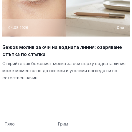
04.08.2026
Очи
Бежов молив за очи на водната линия: озаряване
стъпка по стъпка
Открийте как бежовият молив за очи върху водната линия
може моментално да освежи и уголеми погледа ви по
естествен начин.
Тяло
Грим