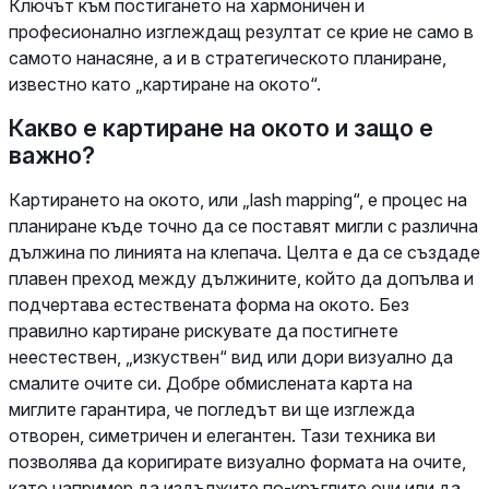
Ключът към постигането на хармоничен и
професионално изглеждащ резултат се крие не само в
самото нанасяне, а и в стратегическото планиране,
известно като „картиране на окото“.
Какво е картиране на окото и защо е
важно?
Картирането на окото, или „lash mapping“, е процес на
планиране къде точно да се поставят мигли с различна
дължина по линията на клепача. Целта е да се създаде
плавен преход между дължините, който да допълва и
подчертава естествената форма на окото. Без
правилно картиране рискувате да постигнете
неестествен, „изкуствен“ вид или дори визуално да
смалите очите си. Добре обмислената карта на
миглите гарантира, че погледът ви ще изглежда
отворен, симетричен и елегантен. Тази техника ви
позволява да коригирате визуално формата на очите,
като например да издължите по-кръглите очи или да