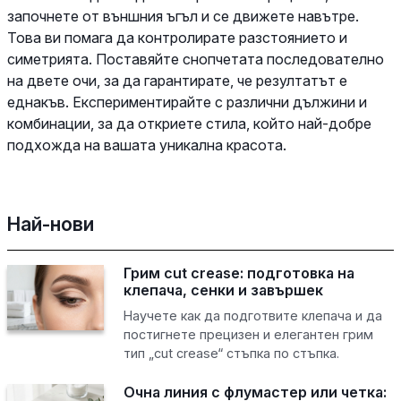
започнете от външния ъгъл и се движете навътре.
Това ви помага да контролирате разстоянието и
симетрията. Поставяйте снопчетата последователно
на двете очи, за да гарантирате, че резултатът е
еднакъв. Експериментирайте с различни дължини и
комбинации, за да откриете стила, който най-добре
подхожда на вашата уникална красота.
Най-нови
Грим cut crease: подготовка на
клепача, сенки и завършек
Научете как да подготвите клепача и да
постигнете прецизен и елегантен грим
тип „cut crease“ стъпка по стъпка.
Очна линия с флумастер или четка: