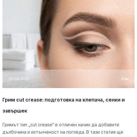
06.08.2026
Очи
Грим cut crease: подготовка на клепача, сенки и
завършек
Гримът тип „cut crease“ е отличен начин да добавите
дълбочина и изтънченост на погледа. В тази статия ще