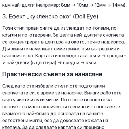
към най-дълги (например: 8мм -> 10мм -> 12мм -> 14мм).
3. Ефект „кукленско око“ (Doll Eye)
Този стил прави очите да изглеждат по-големи, по-
кръгли и по-отворени. За целта най-дългите снопчета
се концентрират в центъра на окото, точно над ириса.
Дължините намаляват симетрично към вътрешния и
външния ъгъл. Картата изглежда така: къси -> средни -
> най-дълги (в центъра) -> средни -> къси.
Практически съвети за нанасяне
След като сте избрали стил и сте подготвили
снопчетата си, е време за нанасяне. Винаги работете
върху чисти и сухи мигли. Потопете основата на
снопчето в малко количество лепило и го поставете
възможно най-близо до основата на вашите
естествени мигли, без да докосвате кожата на
клепача. За да следвате картата си прецизно,