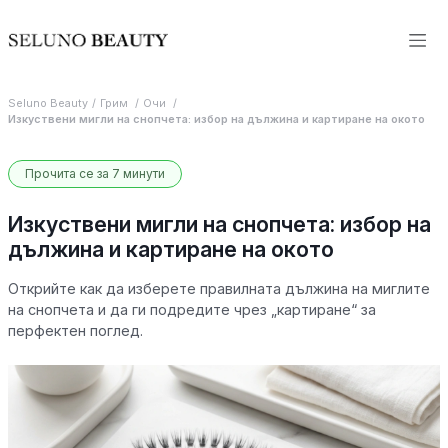
Seluno Beauty
Грим
Очи
Изкуствени мигли на снопчета: избор на дължина и картиране на окото
Прочита се за 7 минути
Изкуствени мигли на снопчета: избор на
дължина и картиране на окото
Открийте как да изберете правилната дължина на миглите
на снопчета и да ги подредите чрез „картиране“ за
перфектен поглед.