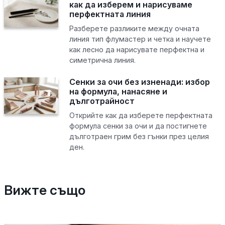
как да изберем и нарисуваме
перфектната линия
Разберете разликите между очната
линия тип флумастер и четка и научете
как лесно да нарисувате перфектна и
симетрична линия.
Сенки за очи без изненади: избор
на формула, нанасяне и
дълготрайност
Открийте как да изберете перфектната
формула сенки за очи и да постигнете
дълготраен грим без гънки през целия
ден.
Вижте също