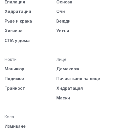
Епилация
Основа
Хидратация
Очи
Ръце и крака
Вежди
Хигиена
Устни
СПА у дома
Нокти
Лице
Маникюр
Демакиаж
Педикюр
Почистване на лице
Трайност
Хидратация
Маски
Коса
Измиване