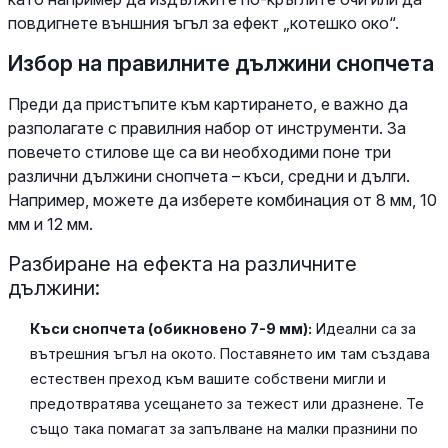
повдигнете външния ъгъл за ефект „котешко око“.
Избор на правилните дължини снопчета
Преди да пристъпите към картирането, е важно да
разполагате с правилния набор от инструменти. За
повечето стилове ще са ви необходими поне три
различни дължини снопчета – къси, средни и дълги.
Например, можете да изберете комбинация от 8 мм, 10
мм и 12 мм.
Разбиране на ефекта на различните
дължини:
Къси снопчета (обикновено 7-9 мм):
Идеални са за
вътрешния ъгъл на окото. Поставянето им там създава
естествен преход към вашите собствени мигли и
предотвратява усещането за тежест или дразнене. Те
също така помагат за запълване на малки празнини по