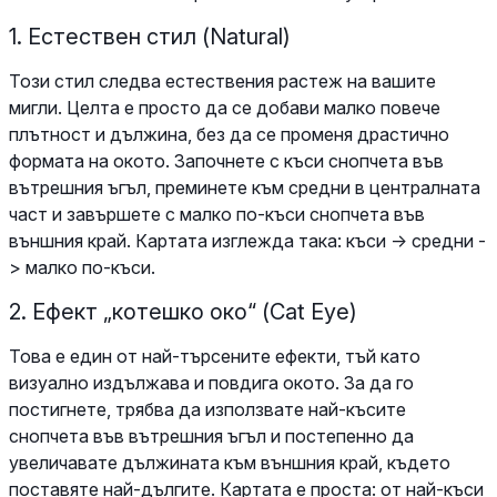
1. Естествен стил (Natural)
Този стил следва естествения растеж на вашите
мигли. Целта е просто да се добави малко повече
плътност и дължина, без да се променя драстично
формата на окото. Започнете с къси снопчета във
вътрешния ъгъл, преминете към средни в централната
част и завършете с малко по-къси снопчета във
външния край. Картата изглежда така: къси -> средни -
> малко по-къси.
2. Ефект „котешко око“ (Cat Eye)
Това е един от най-търсените ефекти, тъй като
визуално издължава и повдига окото. За да го
постигнете, трябва да използвате най-късите
снопчета във вътрешния ъгъл и постепенно да
увеличавате дължината към външния край, където
поставяте най-дългите. Картата е проста: от най-къси