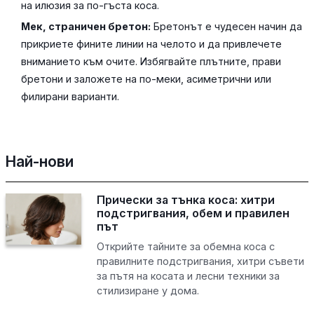
на илюзия за по-гъста коса.
Мек, страничен бретон:
Бретонът е чудесен начин да
прикриете фините линии на челото и да привлечете
вниманието към очите. Избягвайте плътните, прави
бретони и заложете на по-меки, асиметрични или
филирани варианти.
Най-нови
Прически за тънка коса: хитри
подстригвания, обем и правилен
път
Открийте тайните за обемна коса с
правилните подстригвания, хитри съвети
за пътя на косата и лесни техники за
стилизиране у дома.