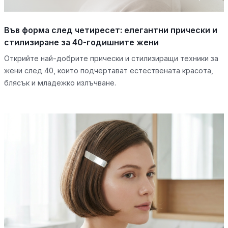
Във форма след четиресет: елегантни прически и
стилизиране за 40-годишните жени
Открийте най-добрите прически и стилизиращи техники за
жени след 40, които подчертават естествената красота,
блясък и младежко излъчване.