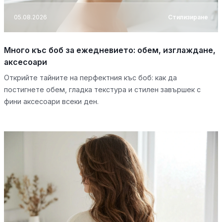
05.08.2026
Стилизиране
Много къс боб за ежедневието: обем, изглаждане,
аксесоари
Открийте тайните на перфектния къс боб: как да
постигнете обем, гладка текстура и стилен завършек с
фини аксесоари всеки ден.