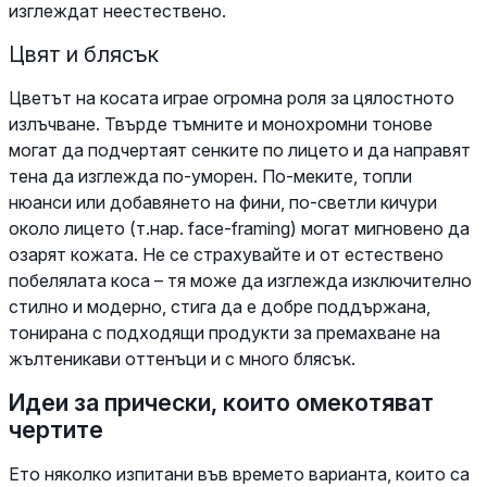
изглеждат неестествено.
Цвят и блясък
Цветът на косата играе огромна роля за цялостното
излъчване. Твърде тъмните и монохромни тонове
могат да подчертаят сенките по лицето и да направят
тена да изглежда по-уморен. По-меките, топли
нюанси или добавянето на фини, по-светли кичури
около лицето (т.нар. face-framing) могат мигновено да
озарят кожата. Не се страхувайте и от естествено
побелялата коса – тя може да изглежда изключително
стилно и модерно, стига да е добре поддържана,
тонирана с подходящи продукти за премахване на
жълтеникави оттенъци и с много блясък.
Идеи за прически, които омекотяват
чертите
Ето няколко изпитани във времето варианта, които са