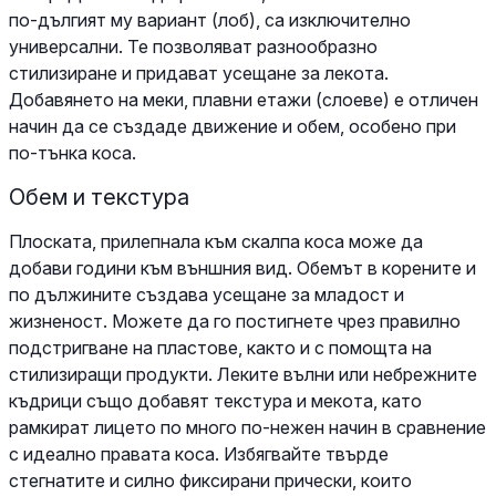
по-дългият му вариант (лоб), са изключително
универсални. Те позволяват разнообразно
стилизиране и придават усещане за лекота.
Добавянето на меки, плавни етажи (слоеве) е отличен
начин да се създаде движение и обем, особено при
по-тънка коса.
Обем и текстура
Плоската, прилепнала към скалпа коса може да
добави години към външния вид. Обемът в корените и
по дължините създава усещане за младост и
жизненост. Можете да го постигнете чрез правилно
подстригване на пластове, както и с помощта на
стилизиращи продукти. Леките вълни или небрежните
къдрици също добавят текстура и мекота, като
рамкират лицето по много по-нежен начин в сравнение
с идеално правата коса. Избягвайте твърде
стегнатите и силно фиксирани прически, които