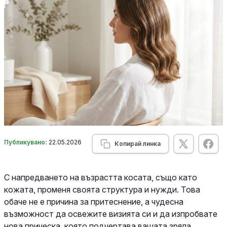
Публикувано:
22.05.2026
Копирай линка
С напредването на възрастта косата, също като
кожата, променя своята структура и нужди. Това
обаче не е причина за притеснение, а чудесна
възможност да освежите визията си и да изпробвате
нова прическа, която подчертава вашата зряла