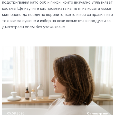
подстригвания като боб и пикси, които визуално уплътняват
косъма. Ще научите как промяната на пътя на косата може
мигновено да повдигне корените, както и кои са правилните
техники за сушене и избор на леки козметични продукти за
дълготраен обем без утежняване.
05.08.2026
Стилизиране