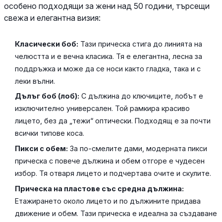
особено подходящи за жени над 50 години, търсещи
свежа и елегантна визия:
Класически боб:
Тази прическа стига до линията на
челюстта и е вечна класика. Тя е елегантна, лесна за
поддръжка и може да се носи както гладка, така и с
леки вълни.
Дълъг боб (лоб):
С дължина до ключиците, лобът е
изключително универсален. Той рамкира красиво
лицето, без да „тежи“ оптически. Подходящ е за почти
всички типове коса.
Пикси с обем:
За по-смелите дами, модерната пикси
прическа с повече дължина и обем отгоре е чудесен
избор. Тя отваря лицето и подчертава очите и скулите.
Прическа на пластове със средна дължина:
Етажирането около лицето и по дължините придава
движение и обем. Тази прическа е идеална за създаване