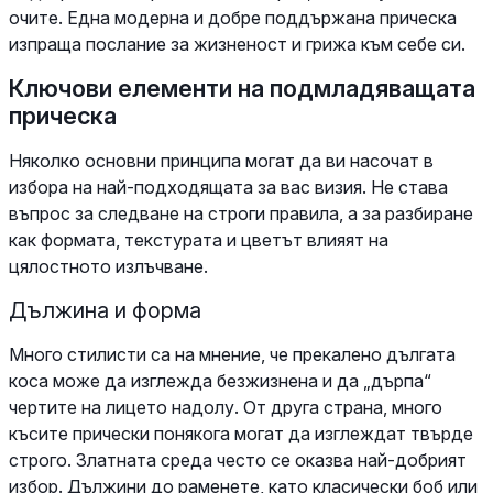
очите. Една модерна и добре поддържана прическа
изпраща послание за жизненост и грижа към себе си.
Ключови елементи на подмладяващата
прическа
Няколко основни принципа могат да ви насочат в
избора на най-подходящата за вас визия. Не става
въпрос за следване на строги правила, а за разбиране
как формата, текстурата и цветът влияят на
цялостното излъчване.
Дължина и форма
Много стилисти са на мнение, че прекалено дългата
коса може да изглежда безжизнена и да „дърпа“
чертите на лицето надолу. От друга страна, много
късите прически понякога могат да изглеждат твърде
строго. Златната среда често се оказва най-добрият
избор. Дължини до раменете, като класически боб или