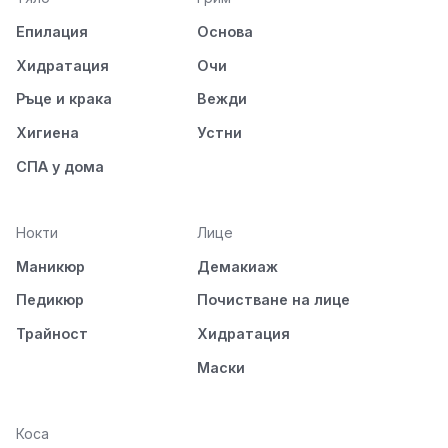
Епилация
Основа
Хидратация
Очи
Ръце и крака
Вежди
Хигиена
Устни
СПА у дома
Нокти
Лице
Маникюр
Демакиаж
Педикюр
Почистване на лице
Трайност
Хидратация
Маски
Коса