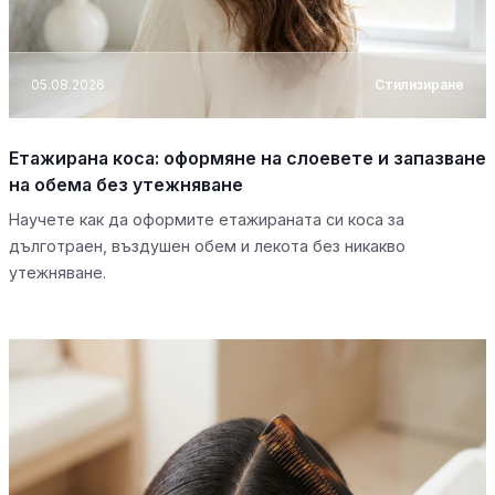
05.08.2026
Стилизиране
Етажирана коса: оформяне на слоевете и запазване
на обема без утежняване
Научете как да оформите етажираната си коса за
дълготраен, въздушен обем и лекота без никакво
утежняване.