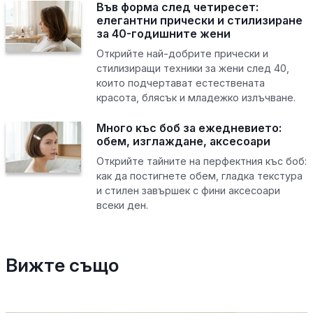
Във форма след четиресет:
елегантни прически и стилизиране
за 40-годишните жени
Открийте най-добрите прически и
стилизиращи техники за жени след 40,
които подчертават естествената
красота, блясък и младежко излъчване.
Много къс боб за ежедневието:
обем, изглаждане, аксесоари
Открийте тайните на перфектния къс боб:
как да постигнете обем, гладка текстура
и стилен завършек с фини аксесоари
всеки ден.
Вижте също