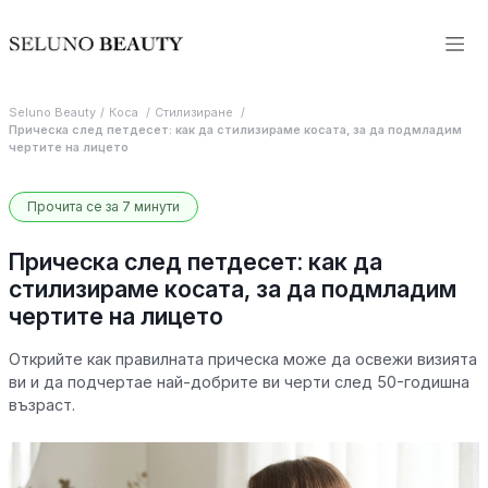
Seluno Beauty
Коса
Стилизиране
Прическа след петдесет: как да стилизираме косата, за да подмладим
чертите на лицето
Прочита се за 7 минути
Прическа след петдесет: как да
стилизираме косата, за да подмладим
чертите на лицето
Открийте как правилната прическа може да освежи визията
ви и да подчертае най-добрите ви черти след 50-годишна
възраст.