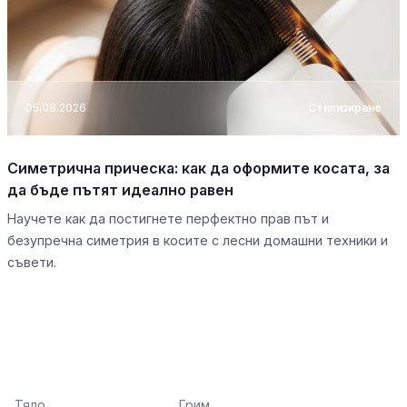
05.08.2026
Стилизиране
Симетрична прическа: как да оформите косата, за
да бъде пътят идеално равен
Научете как да постигнете перфектно прав път и
безупречна симетрия в косите с лесни домашни техники и
съвети.
Тяло
Грим