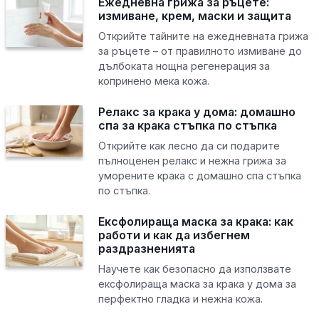
Ежедневна грижа за ръцете:
измиване, крем, маски и защита
Открийте тайните на ежедневната грижа
за ръцете – от правилното измиване до
дълбоката нощна регенерация за
копринено мека кожа.
Релакс за крака у дома: домашно
спа за крака стъпка по стъпка
Открийте как лесно да си подарите
пълноценен релакс и нежна грижа за
уморените крака с домашно спа стъпка
по стъпка.
Ексфолираща маска за крака: как
работи и как да избегнем
раздразненията
Научете как безопасно да използвате
ексфолираща маска за крака у дома за
перфектно гладка и нежна кожа.