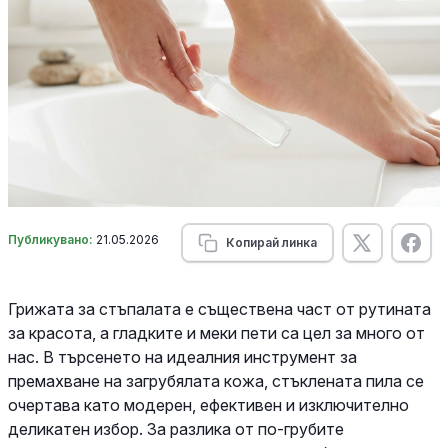
Публикувано:
21.05.2026
Копирай линка
Грижата за стъпалата е съществена част от рутината
за красота, а гладките и меки пети са цел за много от
нас. В търсенето на идеалния инструмент за
премахване на загрубялата кожа, стъклената пила се
очертава като модерен, ефективен и изключително
деликатен избор. За разлика от по-грубите