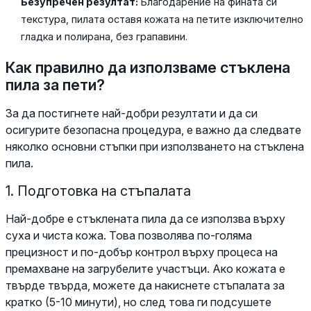
Безупречен резултат:
Благодарение на фината си
текстура, пилата оставя кожата на петите изключително
гладка и полирана, без грапавини.
Как правилно да използваме стъклена
пила за пети?
За да постигнете най-добри резултати и да си
осигурите безопасна процедура, е важно да следвате
няколко основни стъпки при използването на стъклена
пила.
1. Подготовка на стъпалата
Най-добре е стъклената пила да се използва върху
суха и чиста кожа. Това позволява по-голяма
прецизност и по-добър контрол върху процеса на
премахване на загрубелите участъци. Ако кожата е
твърде твърда, можете да накиснете стъпалата за
кратко (5-10 минути), но след това ги подсушете