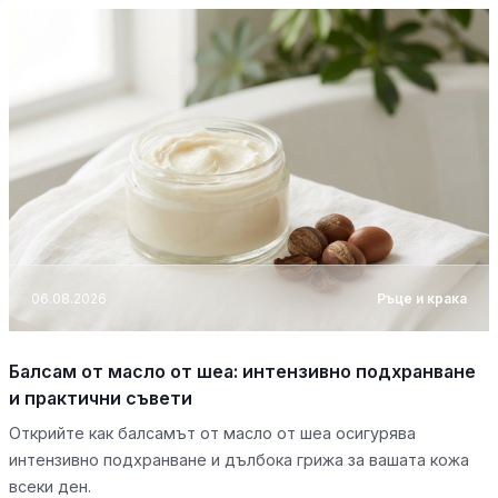
06.08.2026
Ръце и крака
Балсам от масло от шеа: интензивно подхранване
и практични съвети
Открийте как балсамът от масло от шеа осигурява
интензивно подхранване и дълбока грижа за вашата кожа
всеки ден.