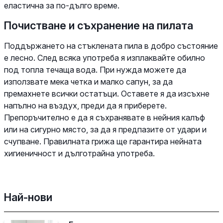
еластична за по-дълго време.
Почистване и съхранение на пилата
Поддържането на стъклената пила в добро състояние
е лесно. След всяка употреба я изплаквайте обилно
под топла течаща вода. При нужда можете да
използвате мека четка и малко сапун, за да
премахнете всички остатъци. Оставете я да изсъхне
напълно на въздух, преди да я приберете.
Препоръчително е да я съхранявате в нейния калъф
или на сигурно място, за да я предпазите от удари и
счупване. Правилната грижа ще гарантира нейната
хигиеничност и дълготрайна употреба.
Най-нови