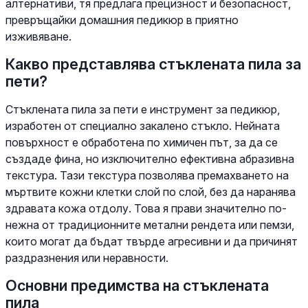
алтернативи, тя предлага прецизност и безопасност,
превръщайки домашния педикюр в приятно
изживяване.
Какво представлява стъклената пила за
пети?
Стъклената пила за пети е инструмент за педикюр,
изработен от специално закалено стъкло. Нейната
повърхност е обработена по химичен път, за да се
създаде фина, но изключително ефективна абразивна
текстура. Тази текстура позволява премахването на
мъртвите кожни клетки слой по слой, без да наранява
здравата кожа отдолу. Това я прави значително по-
нежна от традиционните метални рендета или пемзи,
които могат да бъдат твърде агресивни и да причинят
раздразнения или неравности.
Основни предимства на стъклената
пила