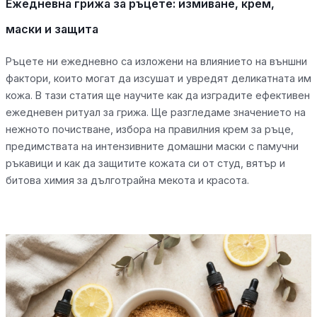
Ежедневна грижа за ръцете: измиване, крем,
маски и защита
Ръцете ни ежедневно са изложени на влиянието на външни
фактори, които могат да изсушат и увредят деликатната им
кожа. В тази статия ще научите как да изградите ефективен
ежедневен ритуал за грижа. Ще разгледаме значението на
нежното почистване, избора на правилния крем за ръце,
предимствата на интензивните домашни маски с памучни
ръкавици и как да защитите кожата си от студ, вятър и
битова химия за дълготрайна мекота и красота.