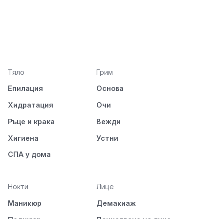
Тяло
Грим
Епилация
Основа
Хидратация
Очи
Ръце и крака
Вежди
Хигиена
Устни
СПА у дома
Нокти
Лице
Маникюр
Демакиаж