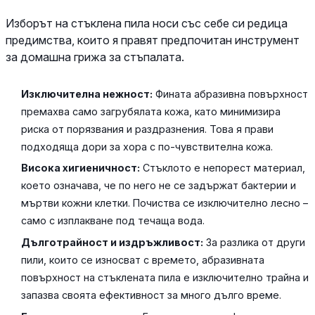
Изборът на стъклена пила носи със себе си редица
предимства, които я правят предпочитан инструмент
за домашна грижа за стъпалата.
Изключителна нежност:
Фината абразивна повърхност
премахва само загрубялата кожа, като минимизира
риска от порязвания и раздразнения. Това я прави
подходяща дори за хора с по-чувствителна кожа.
Висока хигиеничност:
Стъклото е непорест материал,
което означава, че по него не се задържат бактерии и
мъртви кожни клетки. Почиства се изключително лесно –
само с изплакване под течаща вода.
Дълготрайност и издръжливост:
За разлика от други
пили, които се износват с времето, абразивната
повърхност на стъклената пила е изключително трайна и
запазва своята ефективност за много дълго време.