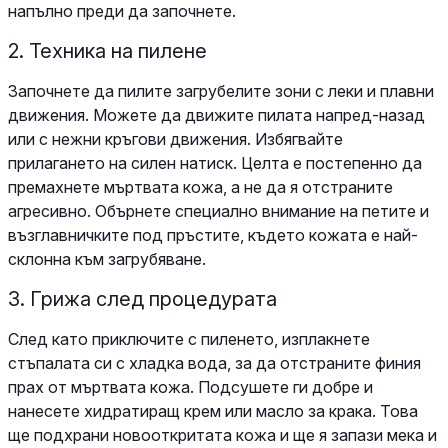
напълно преди да започнете.
2. Техника на пилене
Започнете да пилите загрубелите зони с леки и плавни
движения. Можете да движите пилата напред-назад
или с нежни кръгови движения. Избягвайте
прилагането на силен натиск. Целта е постепенно да
премахнете мъртвата кожа, а не да я отстраните
агресивно. Обърнете специално внимание на петите и
възглавничките под пръстите, където кожата е най-
склонна към загрубяване.
3. Грижа след процедурата
След като приключите с пиленето, изплакнете
стъпалата си с хладка вода, за да отстраните финия
прах от мъртвата кожа. Подсушете ги добре и
нанесете хидратиращ крем или масло за крака. Това
ще подхрани новооткритата кожа и ще я запази мека и