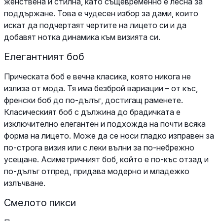
женствена и стилна, като същевременно е лесна за
поддържане. Това е чудесен избор за дами, които
искат да подчертаят чертите на лицето си и да
добавят нотка динамика към визията си.
Елегантният боб
Прическата боб е вечна класика, която никога не
излиза от мода. Тя има безброй вариации – от къс,
френски боб до по-дълъг, достигащ раменете.
Класическият боб с дължина до брадичката е
изключително елегантен и подхожда на почти всяка
форма на лицето. Може да се носи гладко изправен за
по-строга визия или с леки вълни за по-небрежно
усещане. Асиметричният боб, който е по-къс отзад и
по-дълъг отпред, придава модерно и младежко
излъчване.
Смелото пикси