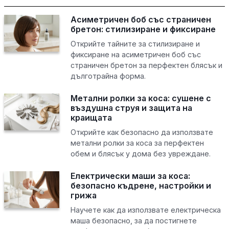
Асиметричен боб със страничен
бретон: стилизиране и фиксиране
Открийте тайните за стилизиране и
фиксиране на асиметричен боб със
страничен бретон за перфектен блясък и
дълготрайна форма.
Метални ролки за коса: сушене с
въздушна струя и защита на
краищата
Открийте как безопасно да използвате
метални ролки за коса за перфектен
обем и блясък у дома без увреждане.
Електрически маши за коса:
безопасно къдрене, настройки и
грижа
Научете как да използвате електрическа
маша безопасно, за да постигнете