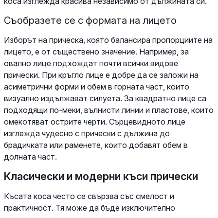
коса изглежда красива независимо от дължината си.
Съобразете се с формата на лицето
Изборът на прическа, която балансира пропорциите на
лицето, е от съществено значение. Например, за
овално лице подхождат почти всички видове
прически. При кръгло лице е добре да се заложи на
асиметрични форми и обем в горната част, които
визуално издължават силуета. За квадратно лице са
подходящи по-меки, вълнисти линии и пластове, които
омекотяват острите черти. Сърцевидното лице
изглежда чудесно с прически с дължина до
брадичката или раменете, които добавят обем в
долната част.
Класически и модерни къси прически
Късата коса често се свързва със смелост и
практичност. Тя може да бъде изключително