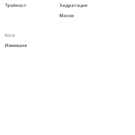
Трайност
Хидратация
Маски
Коса
Измиване
Подхранване
Стилизиране
Разресване и
изсушаване