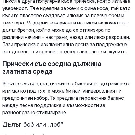
Пикси е друга популярна къса прическа, която излъчва
увереност. Тя е идеална за жени с фина коса, тъй като
късите пластове създават илюзия за повече обем и
текстура. Модерните варианти на пикси включват по-
дълъг бретон, който може да се стилизира по
различни начини – настрани, назад или леко разрошен.
Тази прическа е изключително лесна за поддръжка в
ежедневието и красиво подчертава очите и скулите.
Прически със средна дължина –
златната среда
Косата със средна дължина, обикновено до раменете
или малко под тях, е може би най-универсалният и
предпочитан избор. Тя предлага перфектния баланс
между лесна поддръжка и възможности за
разнообразно стилизиране.
Дълъг боб или „лоб“