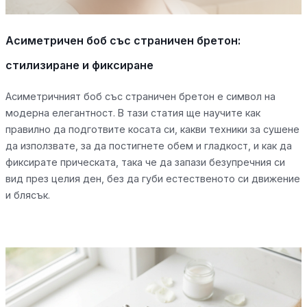
Асиметричен боб със страничен бретон:
стилизиране и фиксиране
Асиметричният боб със страничен бретон е символ на
модерна елегантност. В тази статия ще научите как
правилно да подготвите косата си, какви техники за сушене
да използвате, за да постигнете обем и гладкост, и как да
фиксирате прическата, така че да запази безупречния си
вид през целия ден, без да губи естественото си движение
и блясък.