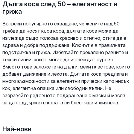
Дълга коса след 50 – елегантност и
грижа
Въпреки популярното схващане, че жените над 50
трябва да носят къса коса, дългата коса може да
изглежда също толкова красиво и стилно, стига да е
здрава и добре поддържана. Ключът е в правилната
подстрижка и грижа. Избягвайте прекалено равните и
тежки линии, които могат да изглеждат сурово.
Вместо това заложете на дълги, меки пластове, които
добавят движение и лекота. Дългата коса предлага и
много възможности за елегантни прически като нисък
кок, елегантна опашка или свободни вълни. Не
забравяйте редовното подхранване с маски и масла,
за да поддържате косата си блестяща и жизнена.
Най-нови