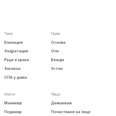
Тяло
Грим
Епилация
Основа
Хидратация
Очи
Ръце и крака
Вежди
Хигиена
Устни
СПА у дома
Нокти
Лице
Маникюр
Демакиаж
Педикюр
Почистване на лице