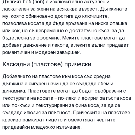
Дългият боб (лоб) е изключително актуален и
ласкателен за жени на всякаква възраст. Дължината
му, която обикновено достига до ключиците,
позволява косата да бъде връзвана на ниска опашка
или кок, но същевременно е достатъчно къса, за да
бъде лесна за оформяне. Меките пластове могат да
добавят движение и лекота, а леките вълни придават
романтичен и модерен завършек.
Каскадни (пластове) прически
Добавянето на пластове към коса със средна
дължина е сигурен начин да се създаде обем и
динамика. Пластовете могат да бъдат съобразени с
текстурата на косата – по-леки и ефирни за гъста коса
или по-къси и текстурирани за фина коса, за да се
създаде илюзия за плътност. Прическите на пластове
красиво рамкират лицето и омекотяват чертите,
придавайки младежко излъчване.