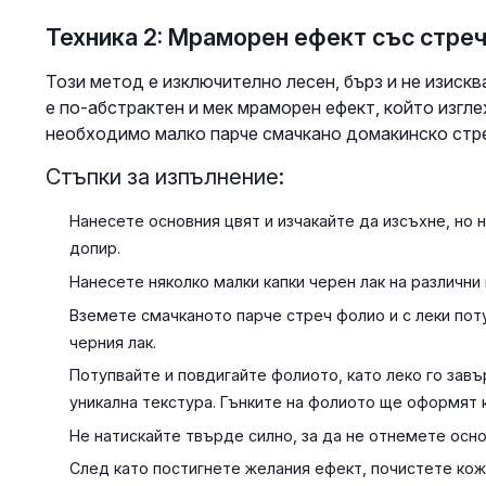
Техника 2: Мраморен ефект със стре
Този метод е изключително лесен, бърз и не изискв
е по-абстрактен и мек мраморен ефект, който изгл
необходимо малко парче смачкано домакинско стр
Стъпки за изпълнение:
Нанесете основния цвят и изчакайте да изсъхне, но н
допир.
Нанесете няколко малки капки черен лак на различни
Вземете смачканото парче стреч фолио и с леки по
черния лак.
Потупвайте и повдигайте фолиото, като леко го зав
уникална текстура. Гънките на фолиото ще оформят
Не натискайте твърде силно, за да не отнемете осно
След като постигнете желания ефект, почистете кож