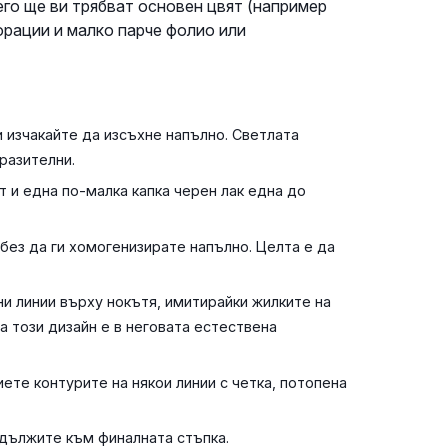
его ще ви трябват основен цвят (например
корации и малко парче фолио или
и изчакайте да изсъхне напълно. Светлата
разителни.
т и една по-малка капка черен лак една до
 без да ги хомогенизирате напълно. Целта е да
ни линии върху нокътя, имитирайки жилките на
а този дизайн е в неговата естествена
ете контурите на някои линии с четка, потопена
одължите към финалната стъпка.