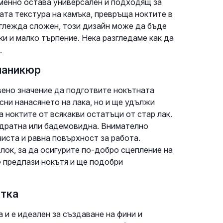
еменно остава универсален и подходящ за
та текстура на камъка, превръща ноктите в
зглежда сложен, този дизайн може да бъде
ки и малко търпение. Нека разгледаме как да
.
маникюр
вено значение да подготвите нокътната
сни нанасянето на лака, но и ще удължи
 ноктите от всякакви остатъци от стар лак.
вадратна или бадемовидна. Внимателно
чиста и равна повърхност за работа.
лок, за да осигурите по-добро сцепление на
е предпази нокътя и ще подобри
етка
 и е идеален за създаване на фини и