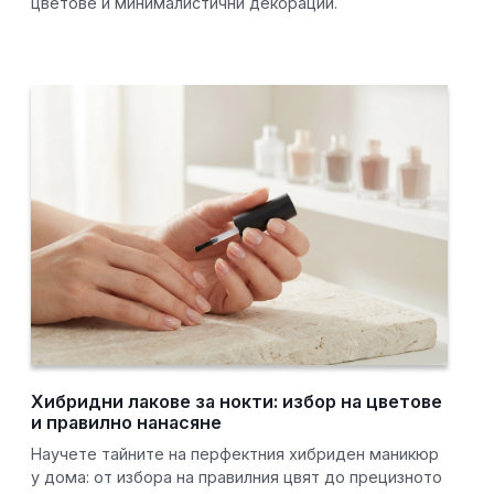
цветове и минималистични декорации.
Хибридни лакове за нокти: избор на цветове
и правилно нанасяне
Научете тайните на перфектния хибриден маникюр
у дома: от избора на правилния цвят до прецизното