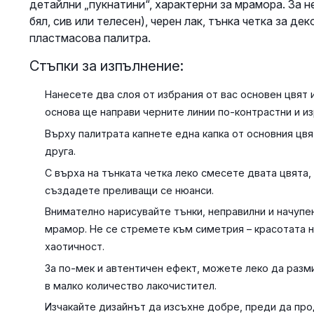
детайлни „пукнатини“, характерни за мрамора. За н
бял, сив или телесен), черен лак, тънка четка за де
пластмасова палитра.
Стъпки за изпълнение:
Нанесете два слоя от избрания от вас основен цвят 
основа ще направи черните линии по-контрастни и из
Върху палитрата капнете една капка от основния цвя
друга.
С върха на тънката четка леко смесете двата цвята,
създадете преливащи се нюанси.
Внимателно нарисувайте тънки, неправилни и начупе
мрамор. Не се стремете към симетрия – красотата н
хаотичност.
За по-мек и автентичен ефект, можете леко да разми
в малко количество лакочистител.
Изчакайте дизайнът да изсъхне добре, преди да пр