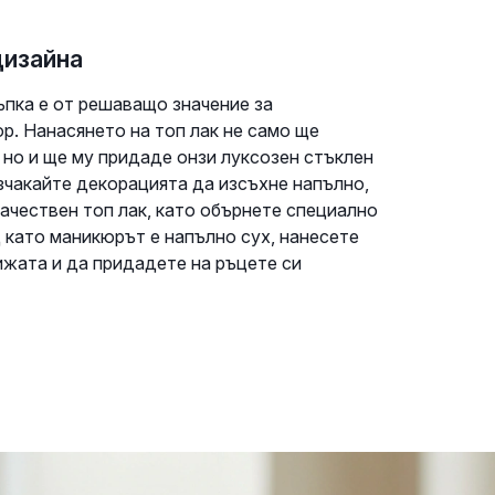
дизайна
ъпка е от решаващо значение за
р. Нанасянето на топ лак не само ще
 но и ще му придаде онзи луксозен стъклен
Изчакайте декорацията да изсъхне напълно,
качествен топ лак, като обърнете специално
д като маникюрът е напълно сух, нанесете
ижата и да придадете на ръцете си