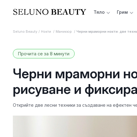
Тяло
Грим
Seluno Beauty
Нокти
Маникюр
Черни мраморни нокти: две техни
Прочита се за 8 минути
Черни мраморни нок
рисуване и фиксира
Открийте две лесни техники за създаване на ефектен ч