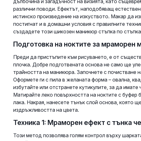
дълбочина и загадъчност на визията, като същевр
различни поводи. Ефектът, наподобяващ естествена
истинско произведение на изкуството. Макар да и
постигнат и в домашни условия с правилните техни
създадете този шикозен маникюр стъпка по стъпка
Подготовка на ноктите за мраморен 
Преди да пристъпите към рисуването, е от същест
плочка. Добре подготвената основа не само ще уле
трайността на маникюра. Започнете с почистване на
Оформете ги с пила в желаната форма – овална, к
избутайте или отстранете кутикулите, за да имате 
Матирайте леко повърхността на ноктите с буфер б
лака. Накрая, нанесете тънък слой основа, която щ
издръжливостта на цвета.
Техника 1: Мраморен ефект с тънка ч
Този метод позволява голям контрол върху шарката