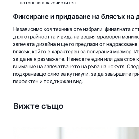
потопени в лакочистител.
Фиксиране и придаване на блясък на 
Независимо коя техника сте избрали, финалната ст
дълготрайността и вида на вашия мраморен маникю
запечата дизайна и ще го предпази от надраскване,
блясък, който е характерен за полирания мрамор. 
за да не я размажете. Нанесете един или два слоя 
внимание на запечатването на ръба на нокътя. Сле
подхранващо олио за кутикули, за да завършите гр
перфектен и поддържан вид.
Вижте също