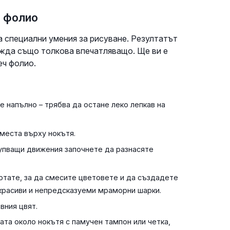
ч фолио
а специални умения за рисуване. Резултатът
ежда също толкова впечатляващо. Ще ви е
еч фолио.
е напълно – трябва да остане леко лепкав на
 места върху нокътя.
тупващи движения започнете да разнасяте
ъртате, за да смесите цветовете и да създадете
 красиви и непредсказуеми мраморни шарки.
вния цвят.
ата около нокътя с памучен тампон или четка,