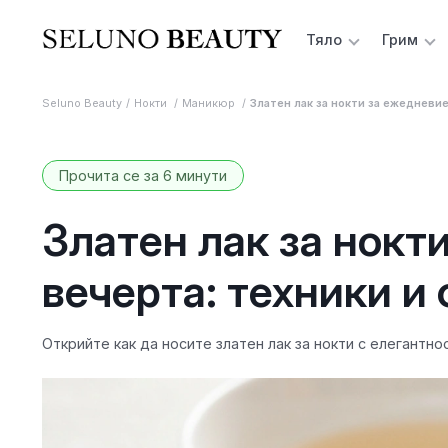
Тяло
Грим
Seluno Beauty
Нокти
Маникюр
Златен лак за нокти за ежедневие
Прочита се за 6 минути
Златен лак за нокт
вечерта: техники и
Открийте как да носите златен лак за нокти с елегантнос