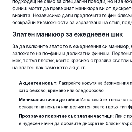
подходящ не само за специални поводи, но и за е
финиш могат да превърнат маникюра ви от дискрет
визията. Независимо дали предпочитате фин блясък
безкрайни възможности за изразяване на стил, под
Златен маникюр за ежедневен шик
За да включите златото в ежедневния си маникюр, 
заложете на по-фини и деликатни финиши. Перлени
мек, топъл блясък, който красиво отразява светлин
на златен лак само като акцент.
Акцентен нокът:
Лакирайте нокътя на безименния п
като бежово, кремаво или бледорозово.
Минималистични детайли:
Използвайте тънка четка
основата на нокътя или деликатен златен връх тип 
Прозрачно покритие със златни частици:
Лак с пр
е чудесен начин да добавите дискретен блясък върх