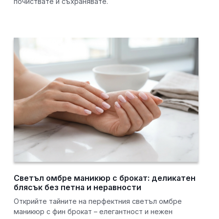
почиствате и съхранявате.
Светъл омбре маникюр с брокат: деликатен
блясък без петна и неравности
Открийте тайните на перфектния светъл омбре
маникюр с фин брокат – елегантност и нежен