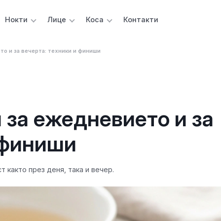
Нокти
Лице
Коса
Контакти
то и за вечерта: техники и финиши
и за ежедневието и за
 финиши
т както през деня, така и вечер.