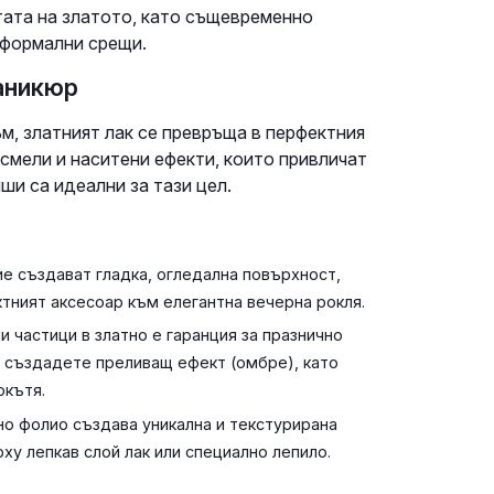
тата на златото, като същевременно
еформални срещи.
маникюр
м, златният лак се превръща в перфектния
-смели и наситени ефекти, които привличат
ши са идеални за тази цел.
е създават гладка, огледална повърхност,
ктният аксесоар към елегантна вечерна рокля.
 частици в златно е гаранция за празнично
а създадете преливащ ефект (омбре), като
окътя.
о фолио създава уникална и текстурирана
ху лепкав слой лак или специално лепило.