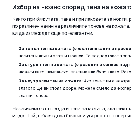
Избор на нюанс според тена на кожат
Както при бижутата, така и при лаковете за нокти
по различен начин на различните тонове на кожата
ви да изглеждат още по-елегантни.
За топъл тен на кожата (с жълтеникав или праско
наситени жълти златни нюанси. Те подчертават топли
За студен тен на кожата (с розов или синкав подт
нюанси като шампанско, платина или бяло злато. Роз
За неутрален тен на кожата:
Ако тенът ви е неутра
златото ще ви стоят добре. Можете смело да експер
златни тонове.
Независимо от повода и тена на кожата, златният м
мода. Той добавя доза блясък и увереност, превръ