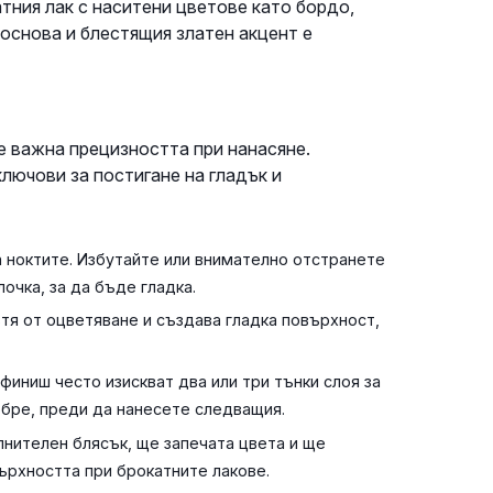
тния лак с наситени цветове като бордо,
основа и блестящия златен акцент е
е важна прецизността при нанасяне.
лючови за постигане на гладък и
 ноктите. Избутайте или внимателно отстранете
очка, за да бъде гладка.
тя от оцветяване и създава гладка повърхност,
финиш често изискват два или три тънки слоя за
обре, преди да нанесете следващия.
нителен блясък, ще запечата цвета и ще
ърхността при брокатните лакове.