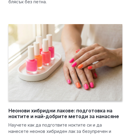
блясък без петна.
Неонови хибридни лакове: подготовка на
ноктите и най-добрите методи за нанасяне
Научете как да подготвите ноктите си и да
нанесете неонов хибриден лак за безупречен и