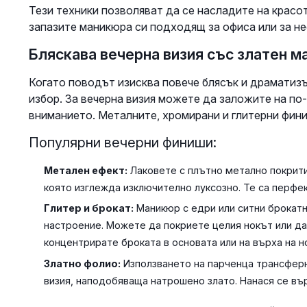
Тези техники позволяват да се насладите на красо
запазите маникюра си подходящ за офиса или за н
Бляскава вечерна визия със златен 
Когато поводът изисква повече блясък и драматизъ
избор. За вечерна визия можете да заложите на по
вниманието. Металните, хромирани и глитерни фини
Популярни вечерни финиши:
Метален ефект:
Лаковете с плътно метално покрити
която изглежда изключително луксозно. Те са перфе
Глитер и брокат:
Маникюр с едри или ситни брокатни
настроение. Можете да покриете целия нокът или д
концентрирате броката в основата или на върха на н
Златно фолио:
Използването на парченца трансферн
визия, наподобяваща натрошено злато. Нанася се вър