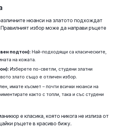
а
, различните нюанси на златото подхождат
. Правилният избор може да направи ръцете
вен подтон):
Най-подходящи са класическите,
ната на кожата.
он):
Изберете по-светли, студени златни
овото злато също е отличен избор.
лен, имате късмет – почти всички нюанси на
иментирате както с топли, така и със студени
аникюр е класика, която никога не излиза от
щайки ръцете в красиво бижу.