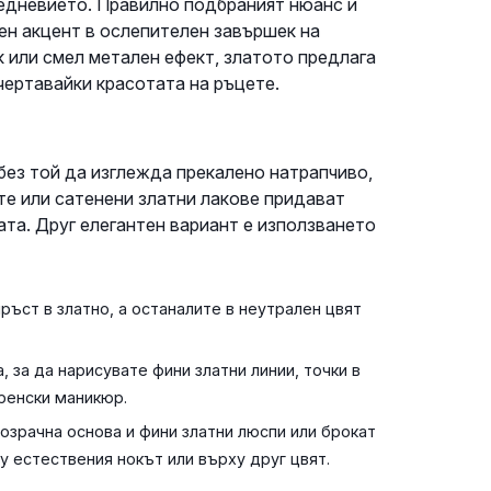
жедневието. Правилно подбраният нюанс и
ен акцент в ослепителен завършек на
 или смел метален ефект, златото предлага
чертавайки красотата на ръцете.
без той да изглежда прекалено натрапчиво,
те или сатенени златни лакове придават
ата. Друг елегантен вариант е използването
ръст в златно, а останалите в неутрален цвят
, за да нарисувате фини златни линии, точки в
френски маникюр.
озрачна основа и фини златни люспи или брокат
у естествения нокът или върху друг цвят.