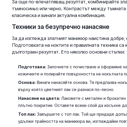
За още по-впечатляващ резултат, комбинирайте зла
тъмносиньо или черно. Контрастът между тъмната 
класическа и винаги актуална комбинация.
Техники за безупречно нанасяне
За да изглежда златният маникюр наистина добре, 
Подготовката на ноктите и правилната техника са к
дълготраен резултат. Ето няколко основни стъпки:
Подготовка:
Започнете с почистване и оформяне на
кожичките и полирайте повърхността на нокътната пл
Основа:
Винаги нанасяйте основа. Тя предпазва нокъ
върху която цветният лак се разнася по-лесно.
Нанасяне на цвета:
Лаковете с метален и брокатен 
плътно покритие. Оставете всеки слой да изсъхне д
Топ лак:
Завършете с топ лак. Той ще придаде допъл
удължи трайността на маникюра ви, изглаждайки пов