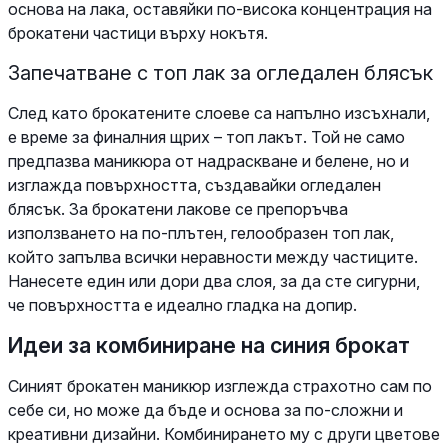
основа на лака, оставяйки по-висока концентрация на
брокатени частици върху нокътя.
Запечатване с топ лак за огледален блясък
След като брокатените слоеве са напълно изсъхнали,
е време за финалния щрих – топ лакът. Той не само
предпазва маникюра от надраскване и белене, но и
изглажда повърхността, създавайки огледален
блясък. За брокатени лакове се препоръчва
използването на по-плътен, гелообразен топ лак,
който запълва всички неравности между частиците.
Нанесете един или дори два слоя, за да сте сигурни,
че повърхността е идеално гладка на допир.
Идеи за комбиниране на синия брокат
Синият брокатен маникюр изглежда страхотно сам по
себе си, но може да бъде и основа за по-сложни и
креативни дизайни. Комбинирането му с други цветове