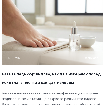
05.08.2026
Маникюр
База за педикюр: видове, как да я изберем според
нокътната плочка и как да я нанесем
Базата е най-важната стъпка за перфектен и дълготраен
педикюр. В тази статия ще откриете различните видове
бази – от каучукови до заздравяващи, как да изберете най-