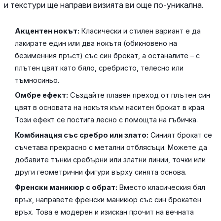
и текстури ще направи визията ви още по-уникална.
Акцентен нокът:
Класически и стилен вариант е да
лакирате един или два нокътя (обикновено на
безименния пръст) със син брокат, а останалите – с
плътен цвят като бяло, сребристо, телесно или
тъмносиньо.
Омбре ефект:
Създайте плавен преход от плътен син
цвят в основата на нокътя към наситен брокат в края.
Този ефект се постига лесно с помощта на гъбичка.
Комбинация със сребро или злато:
Синият брокат се
съчетава прекрасно с метални отблясъци. Можете да
добавите тънки сребърни или златни линии, точки или
други геометрични фигури върху синята основа.
Френски маникюр с обрат:
Вместо класическия бял
връх, направете френски маникюр със син брокатен
връх. Това е модерен и изискан прочит на вечната