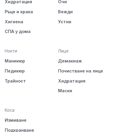
Хидратация
Очи
Ръце и крака
Вежди
Хигиена
Устни
СПА у дома
Нокти
Лице
Маникюр
Демакиаж
Педикюр
Почистване на лице
Трайност
Хидратация
Маски
Коса
Измиване
Подхранване