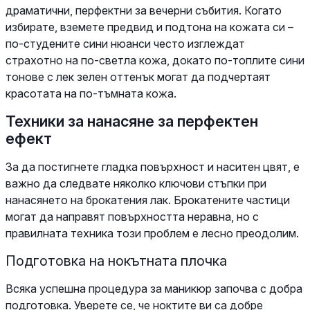
драматични, перфектни за вечерни събития. Когато
избирате, вземете предвид и подтона на кожата си –
по-студените сини нюанси често изглеждат
страхотно на по-светла кожа, докато по-топлите сини
тонове с лек зелен оттенък могат да подчертаят
красотата на по-тъмната кожа.
Техники за нанасяне за перфектен
ефект
За да постигнете гладка повърхност и наситен цвят, е
важно да следвате няколко ключови стъпки при
нанасянето на брокатения лак. Брокатените частици
могат да направят повърхността неравна, но с
правилната техника този проблем е лесно преодолим.
Подготовка на нокътната плочка
Всяка успешна процедура за маникюр започва с добра
подготовка. Уверете се, че ноктите ви са добре