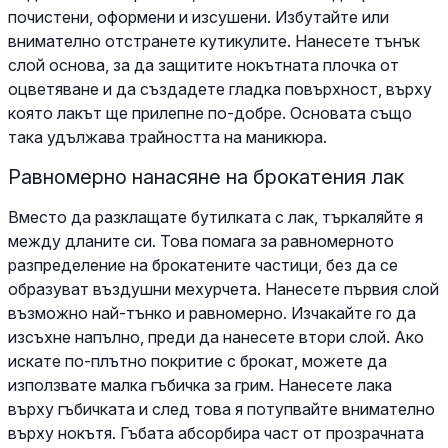
почистени, оформени и изсушени. Избутайте или
внимателно отстранете кутикулите. Нанесете тънък
слой основа, за да защитите нокътната плочка от
оцветяване и да създадете гладка повърхност, върху
която лакът ще прилепне по-добре. Основата също
така удължава трайността на маникюра.
Равномерно нанасяне на брокатения лак
Вместо да разклащате бутилката с лак, търкаляйте я
между дланите си. Това помага за равномерното
разпределение на брокатените частици, без да се
образуват въздушни мехурчета. Нанесете първия слой
възможно най-тънко и равномерно. Изчакайте го да
изсъхне напълно, преди да нанесете втори слой. Ако
искате по-плътно покритие с брокат, можете да
използвате малка гъбичка за грим. Нанесете лака
върху гъбичката и след това я потупвайте внимателно
върху нокътя. Гъбата абсорбира част от прозрачната