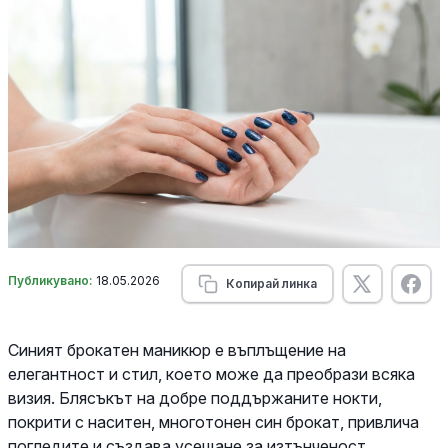
Публикувано:
18.05.2026
Копирай линка
Синият брокатен маникюр е въплъщение на
елегантност и стил, което може да преобрази всяка
визия. Блясъкът на добре поддържаните нокти,
покрити с наситен, многотонен син брокат, привлича
погледите и създава усещане за изтънченост.