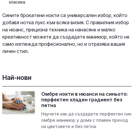
класика.
Сините брокатени нокти са универсален избор, който
добавя нотка лукс към всяка визия. С правилния избор
на нюанс, прецизна техника на нанасяне и малко
креативност можете да създадете маникюр, който не
само изглежда професионално, но и отразява вашия
личен стил.
Най-нови
Омбре нокти в нюанси на синьото:
перфектен хладен градиент без
петна
Научете как да създадете перфектен син
омбре маникюр у дома с плавен преход
на цветовете и без петна.