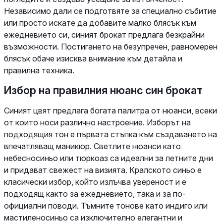
Независимо дали се подготвяте за специално събитие
или просто искате да добавите малко блясък към
ежедневието си, синият брокат предлага безкрайни
възможности. Постигането на безупречен, равномерен
блясък обаче изисква внимание към детайла и
правилна техника.
Избор на правилния нюанс син брокат
Синият цвят предлага богата палитра от нюанси, всеки
от които носи различно настроение. Изборът на
подходящия тон е първата стъпка към създаването на
впечатляващ маникюр. Светлите нюанси като
небесносиньо или тюркоаз са идеални за летните дни
и придават свежест на визията. Кралското синьо е
класически избор, който излъчва увереност и е
подходящ както за ежедневието, така и за по-
официални поводи. Тъмните тонове като индиго или
мастиленосиньо са изключително елегантни и