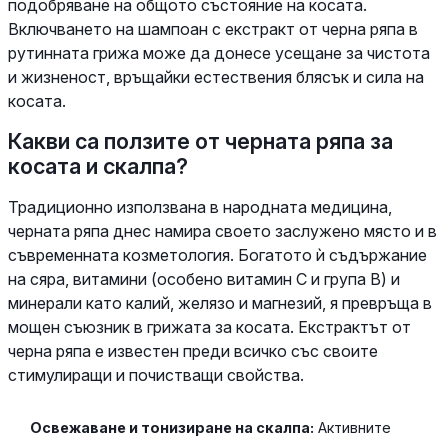
подобряване на общото състояние на косата.
Включването на шампоан с екстракт от черна ряпа в
рутинната грижа може да донесе усещане за чистота
и жизненост, връщайки естествения блясък и сила на
косата.
Какви са ползите от черната ряпа за
косата и скалпа?
Традиционно използвана в народната медицина,
черната ряпа днес намира своето заслужено място и в
съвременната козметология. Богатото ѝ съдържание
на сяра, витамини (особено витамин С и група В) и
минерали като калий, желязо и магнезий, я превръща в
мощен съюзник в грижата за косата. Екстрактът от
черна ряпа е известен преди всичко със своите
стимулиращи и почистващи свойства.
Освежаване и тонизиране на скалпа:
Активните