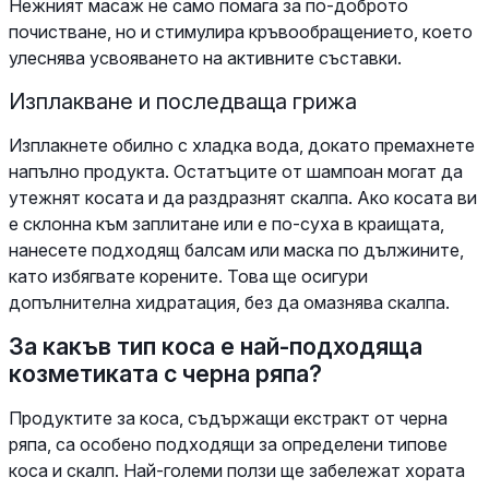
Нежният масаж не само помага за по-доброто
почистване, но и стимулира кръвообращението, което
улеснява усвояването на активните съставки.
Изплакване и последваща грижа
Изплакнете обилно с хладка вода, докато премахнете
напълно продукта. Остатъците от шампоан могат да
утежнят косата и да раздразнят скалпа. Ако косата ви
е склонна към заплитане или е по-суха в краищата,
нанесете подходящ балсам или маска по дължините,
като избягвате корените. Това ще осигури
допълнителна хидратация, без да омазнява скалпа.
За какъв тип коса е най-подходяща
козметиката с черна ряпа?
Продуктите за коса, съдържащи екстракт от черна
ряпа, са особено подходящи за определени типове
коса и скалп. Най-големи ползи ще забележат хората