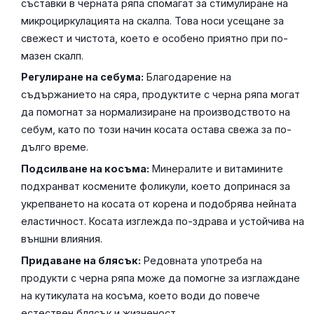
съставки в черната ряпа спомагат за стимулиране на
микроциркулацията на скалпа. Това носи усещане за
свежест и чистота, което е особено приятно при по-
мазен скалп.
Регулиране на себума:
Благодарение на
съдържанието на сяра, продуктите с черна ряпа могат
да помогнат за нормализиране на производството на
себум, като по този начин косата остава свежа за по-
дълго време.
Подсилване на косъма:
Минералите и витамините
подхранват космените фоликули, което допринася за
укрепването на косата от корена и подобрява нейната
еластичност. Косата изглежда по-здрава и устойчива на
външни влияния.
Придаване на блясък:
Редовната употреба на
продукти с черна ряпа може да помогне за изглаждане
на кутикулата на косъма, което води до повече
естествен блясък и жизненост.