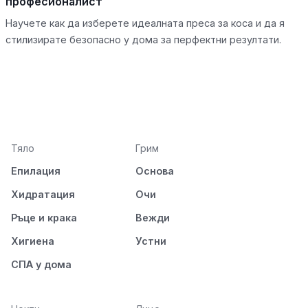
професионалист
Научете как да изберете идеалната преса за коса и да я
стилизирате безопасно у дома за перфектни резултати.
Тяло
Грим
Епилация
Основа
Хидратация
Очи
Ръце и крака
Вежди
Хигиена
Устни
СПА у дома