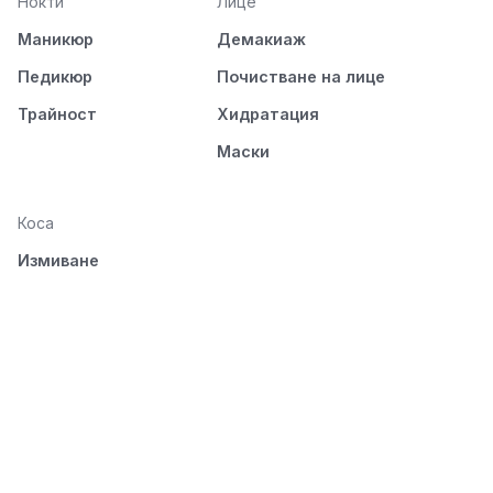
Нокти
Лице
Маникюр
Демакиаж
Педикюр
Почистване на лице
Трайност
Хидратация
Маски
Коса
Измиване
Подхранване
Стилизиране
Разресване и
изсушаване