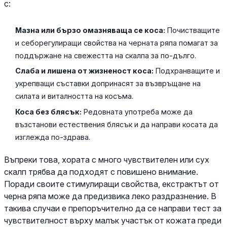
с:
Мазна или бързо омазняваща се коса:
Почистващите
и себорегулиращи свойства на черната ряпа помагат за
поддържане на свежестта на скалпа за по-дълго.
Слаба и лишена от жизненост коса:
Подхранващите и
укрепващи съставки допринасят за възвръщане на
силата и виталността на косъма.
Коса без блясък:
Редовната употреба може да
възстанови естествения блясък и да направи косата да
изглежда по-здрава.
Въпреки това, хората с много чувствителен или сух
скалп трябва да подходят с повишено внимание.
Поради своите стимулиращи свойства, екстрактът от
черна ряпа може да предизвика леко раздразнение. В
такива случаи е препоръчително да се направи тест за
чувствителност върху малък участък от кожата преди