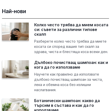
Най-нови
Колко често трябва да мием косата
си: съвети за различни типове
скалп
Разберете колко често трябва да миете
косата си според вашия тип скалп за
здрава, чиста и блестяща коса всеки ден.
Дълбоко почистващ шампоан: как и
кога да го използваме
Научете как правилно да използвате
дълбоко почистващ шампоан за чиста,
лека и обемна коса без излишни
наслагвания.
Ботанически шампоан: какво да
търсим в състава и как да го
използваме