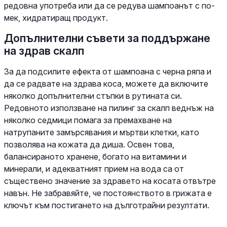
редовна употреба или да се редува шампоанът с по-
мек, хидратиращ продукт.
Допълнителни съвети за поддържане
на здрав скалп
За да подсилите ефекта от шампоана с черна ряпа и
да се радвате на здрава коса, можете да включите
няколко допълнителни стъпки в рутината си.
Редовното използване на пилинг за скалп веднъж на
няколко седмици помага за премахване на
натрупаните замърсявания и мъртви клетки, като
позволява на кожата да диша. Освен това,
балансираното хранене, богато на витамини и
минерали, и адекватният прием на вода са от
съществено значение за здравето на косата отвътре
навън. Не забравяйте, че постоянството в грижата е
ключът към постигането на дълготрайни резултати.