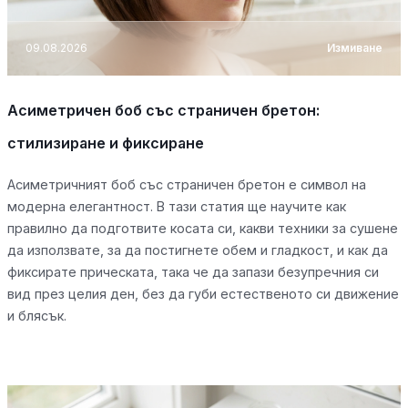
09.08.2026
Измиване
Асиметричен боб със страничен бретон:
стилизиране и фиксиране
Асиметричният боб със страничен бретон е символ на
модерна елегантност. В тази статия ще научите как
правилно да подготвите косата си, какви техники за сушене
да използвате, за да постигнете обем и гладкост, и как да
фиксирате прическата, така че да запази безупречния си
вид през целия ден, без да губи естественото си движение
и блясък.