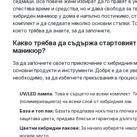
седмици. Все повече жени избират да го правят в у
спестява време и средства, но и дава свобода за 
хибриден маникюр у дома е напълно постижимо, сти
комплект и да следвате няколко основни стъпки. То
което трябва да знаете, за да започнете.
Какво трябва да съдържа стартовият
маникюр?
За да започнете своето приключение с хибридния м
основни продукти и инструменти. Добре е да се ув
необходимо, за да избегнете прекъсвания в процес
UV/LED лампа:
Това е сърцето на всеки комплект. Т
(полимеризацията) на всеки слой от хибридния лак.
База и топ лак:
Базата предпазва нокътната плочка и
защитава цвета, придава блясък и гарантира дългот
Цветни хибридни лакове:
За начало изберете някол
носили често.