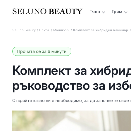
Тяло
Грим
Seluno Beauty
Нокти
Маникюр
Комплект за хибриден маникюр: п
Прочита се за 6 минути
Комплект за хибри
ръководство за изб
Открийте какво ви е необходимо, за да започнете свое