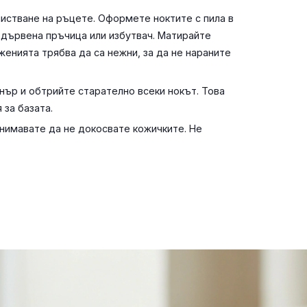
истване на ръцете. Оформете ноктите с пила в
 дървена пръчица или избутвач. Матирайте
женията трябва да са нежни, за да не нараните
нър и обтрийте старателно всеки нокът. Това
 за базата.
внимавате да не докосвате кожичките. Не