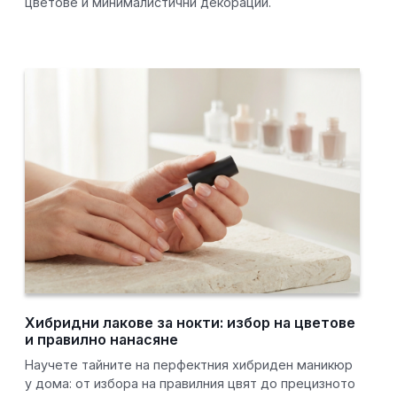
цветове и минималистични декорации.
Хибридни лакове за нокти: избор на цветове
и правилно нанасяне
Научете тайните на перфектния хибриден маникюр
у дома: от избора на правилния цвят до прецизното