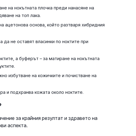
не на нокътната плочка преди нанасяне на
яване на топ лака.
на ацетонова основа, който разтваря хибридния
а да не оставят власинки по ноктите при
ктите, а буферът – за матиране на нокътната
уктите.
жно избутване на кожичките и почистване на
ра и подхранва кожата около ноктите.
?
чение за крайния резултат и здравето на
ви аспекта.