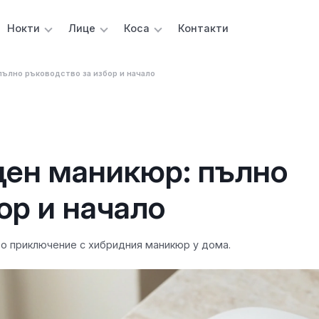
Нокти
Лице
Коса
Контакти
ълно ръководство за избор и начало
ден маникюр: пълно
ор и начало
то приключение с хибридния маникюр у дома.