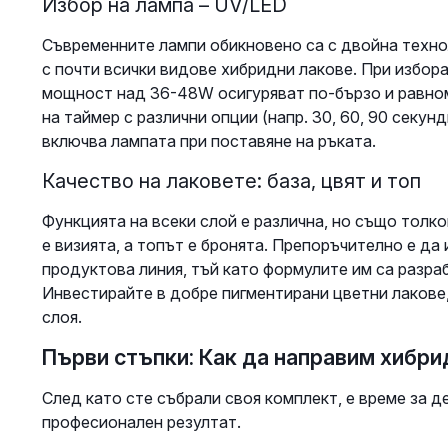
Избор на лампа – UV/LED
Съвременните лампи обикновено са с двойна технол
с почти всички видове хибридни лакове. При избор
мощност над 36-48W осигуряват по-бързо и равном
на таймер с различни опции (напр. 30, 60, 90 секун
включва лампата при поставяне на ръката.
Качество на лаковете: база, цвят и топ
Функцията на всеки слой е различна, но също толко
е визията, а топът е бронята. Препоръчително е да 
продуктова линия, тъй като формулите им са разра
Инвестирайте в добре пигментирани цветни лакове,
слоя.
Първи стъпки: Как да направим хибр
След като сте събрали своя комплект, е време за д
професионален резултат.