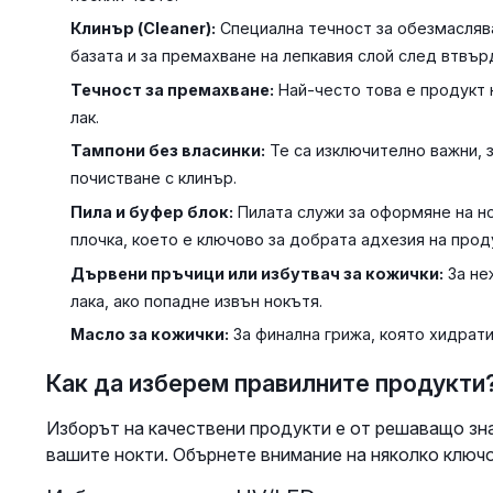
Клинър (Cleaner):
Специална течност за обезмаслява
базата и за премахване на лепкавия слой след втвърд
Течност за премахване:
Най-често това е продукт 
лак.
Тампони без власинки:
Те са изключително важни, з
почистване с клинър.
Пила и буфер блок:
Пилата служи за оформяне на но
плочка, което е ключово за добрата адхезия на прод
Дървени пръчици или избутвач за кожички:
За не
лака, ако попадне извън нокътя.
Масло за кожички:
За финална грижа, която хидрати
Как да изберем правилните продукти
Изборът на качествени продукти е от решаващо зна
вашите нокти. Обърнете внимание на няколко ключо