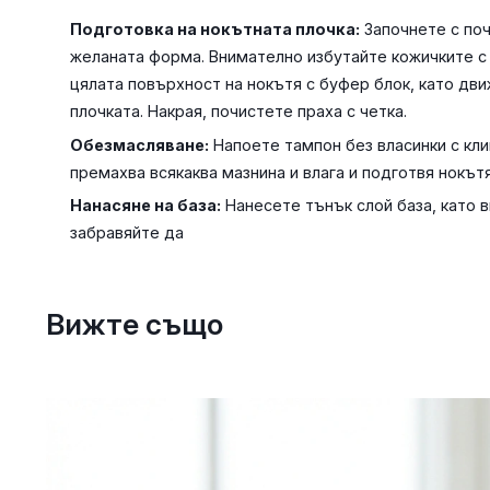
Подготовка на нокътната плочка:
Започнете с поч
желаната форма. Внимателно избутайте кожичките с
цялата повърхност на нокътя с буфер блок, като дви
плочката. Накрая, почистете праха с четка.
Обезмасляване:
Напоете тампон без власинки с кли
премахва всякаква мазнина и влага и подготвя нокътя
Нанасяне на база:
Нанесете тънък слой база, като 
забравяйте да
Вижте също