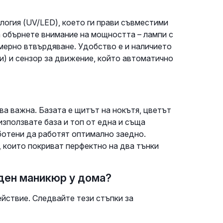
огия (UV/LED), което ги прави съвместими
а обърнете внимание на мощността – лампи с
ерно втвърдяване. Удобство е и наличието
ди) и сензор за движение, който автоматично
ва важна. Базата е щитът на нокътя, цветът
използвате база и топ от една и съща
ботени да работят оптимално заедно.
 които покриват перфектно на два тънки
иден маникюр у дома?
ействие. Следвайте тези стъпки за