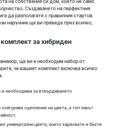
юта на собствения си дом, което не само
творчество. Създаването на перфектния
га да разполагате с правилния стартов
зи наръчник ще ви преведе през всичко,
 комплект за хибриден
аникюр, ще ви е необходим набор от
ерите, че вашият комплект включва всичко
а.
я е необходима за втвърдяването
 осигурява сцепление на цвета, а топ лакът
райност.
ко универсални цвята, които харесвате и бихте