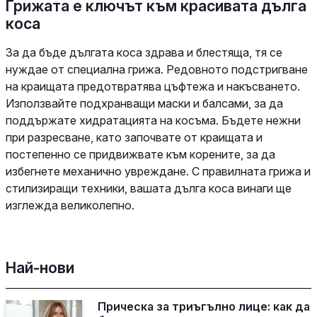
Грижата е ключът към красивата дълга
коса
За да бъде дългата коса здрава и блестяща, тя се
нуждае от специална грижа. Редовното подстригване
на краищата предотвратява цъфтежа и накъсването.
Използвайте подхранващи маски и балсами, за да
поддържате хидратацията на косъма. Бъдете нежни
при разресване, като започвате от краищата и
постепенно се придвижвате към корените, за да
избегнете механично увреждане. С правилната грижа и
стилизиращи техники, вашата дълга коса винаги ще
изглежда великолепно.
Най-нови
Прическа за триъгълно лице: как да