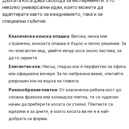
Дългата коса дава свобода за експерименти. Ето
няколко универсални идеи, които можете да
адаптирате както за ежедневието, така и за
специални събития.
Класическа конска опашка:
Висока, ниска или
странична, конската опашка е бързо и лесно решение. За
по-елегантен вид, увийте кичур коса около ластика, за
да го скриете.
Елегантен кок:
Нисък, гладък кок е перфектен за офиса
или официална вечеря. За по-небрежна визия, опитайте
разрошен кок на върха на главата.
Разнообразни плитки:
От класическа рибена кост до
сложна френска или холандска плитка, те са чудесен
начин да приберете косата си стилно. Плитките са
идеални и за дните, в които косата ви не е в най-
добрата си форма.