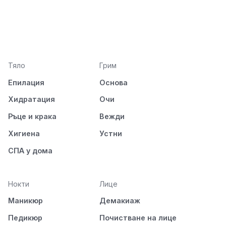
Тяло
Грим
Епилация
Основа
Хидратация
Очи
Ръце и крака
Вежди
Хигиена
Устни
СПА у дома
Нокти
Лице
Маникюр
Демакиаж
Педикюр
Почистване на лице