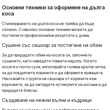
Основни техники за оформяне на дълга
коса
Стилизирането на дълга коса не трябва да бъде
сложно. С няколко основни техники можете да
постигнете професионални резултати у дома.
Сушене със сешоар за постигане на обем
За да придадете обем на косата си, започнете
сушенето, като наведете главата надолу. Когато
косата е почти суха, използвайте голяма кръгла четка,
за да повдигнете корените и да оформите краищата.
Насочвайте струята на сешоара от корените към
върховете, за да загладите кутикулите на косъма и да
придадете блясък.
Създаване на нежни вълни и къдрици
Вълните са чудесен начин да добавите текстура и