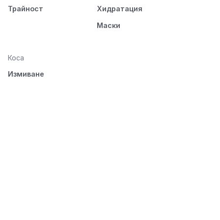
Трайност
Хидратация
Маски
Коса
Измиване
Подхранване
Стилизиране
Разресване и
изсушаване