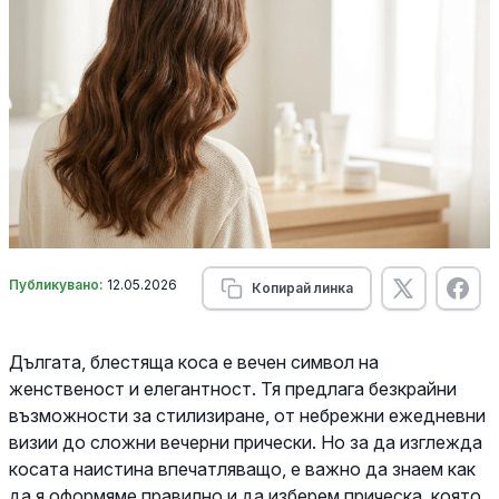
Публикувано:
12.05.2026
Копирай линка
Дългата, блестяща коса е вечен символ на
женственост и елегантност. Тя предлага безкрайни
възможности за стилизиране, от небрежни ежедневни
визии до сложни вечерни прически. Но за да изглежда
косата наистина впечатляващо, е важно да знаем как
да я оформяме правилно и да изберем прическа, която