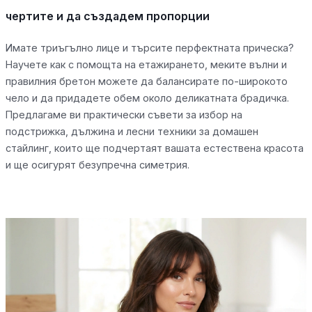
чертите и да създадем пропорции
Имате триъгълно лице и търсите перфектната прическа?
Научете как с помощта на етажирането, меките вълни и
правилния бретон можете да балансирате по-широкото
чело и да придадете обем около деликатната брадичка.
Предлагаме ви практически съвети за избор на
подстрижка, дължина и лесни техники за домашен
стайлинг, които ще подчертаят вашата естествена красота
и ще осигурят безупречна симетрия.