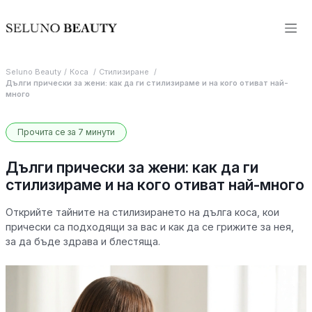
Seluno Beauty
Коса
Стилизиране
Дълги прически за жени: как да ги стилизираме и на кого отиват най-
много
Прочита се за 7 минути
Дълги прически за жени: как да ги
стилизираме и на кого отиват най-много
Открийте тайните на стилизирането на дълга коса, кои
прически са подходящи за вас и как да се грижите за нея,
за да бъде здрава и блестяща.