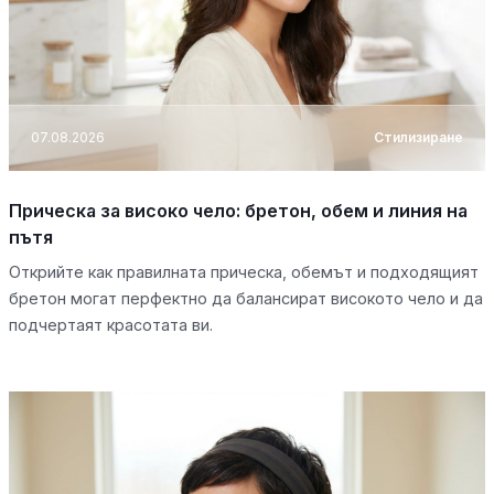
07.08.2026
Стилизиране
Прическа за високо чело: бретон, обем и линия на
пътя
Открийте как правилната прическа, обемът и подходящият
бретон могат перфектно да балансират високото чело и да
подчертаят красотата ви.