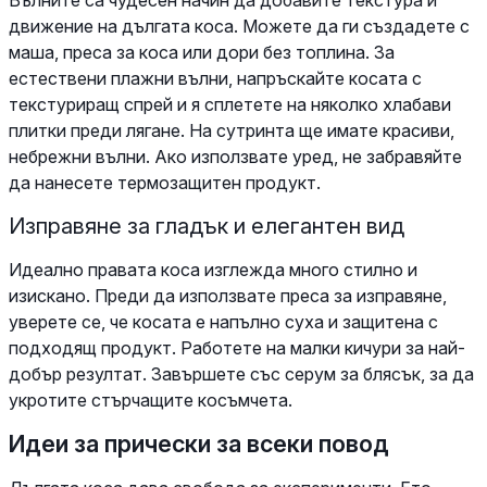
движение на дългата коса. Можете да ги създадете с
маша, преса за коса или дори без топлина. За
естествени плажни вълни, напръскайте косата с
текстуриращ спрей и я сплетете на няколко хлабави
плитки преди лягане. На сутринта ще имате красиви,
небрежни вълни. Ако използвате уред, не забравяйте
да нанесете термозащитен продукт.
Изправяне за гладък и елегантен вид
Идеално правата коса изглежда много стилно и
изискано. Преди да използвате преса за изправяне,
уверете се, че косата е напълно суха и защитена с
подходящ продукт. Работете на малки кичури за най-
добър резултат. Завършете със серум за блясък, за да
укротите стърчащите косъмчета.
Идеи за прически за всеки повод