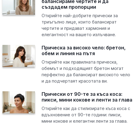
балансираме чертите и да
създадем пропорции
Открийте най-добрите прически за
триъгълно лице, които балансират
чертите и придават хармония и
елегантност на вашето излъчване.
Прическа за високо чело: бретон,
обем и линия на пътя
Открийте как правилната прическа,
обемът и подходящият бретон могат
перфектно да балансират високото чело
и да подчертаят красотата ви.
Прически от 90-те за къса коса:
пикси, мини кокове и ленти за глава
Открийте как да стилизирате къса коса с
вдъхновение от 90-те години: пикси,
мини кокове и елегантни ленти за глава.