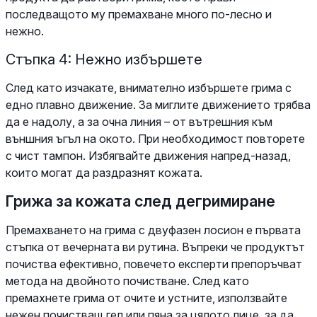
последващото му премахване много по-лесно и
нежно.
Стъпка 4: Нежно избършете
След като изчакате, внимателно избършете грима с
едно плавно движение. За миглите движението трябва
да е надолу, а за очна линия – от вътрешния към
външния ъгъл на окото. При необходимост повторете
с чист тампон. Избягвайте движения напред-назад,
които могат да раздразнят кожата.
Грижа за кожата след дегримиране
Премахването на грима с двуфазен лосион е първата
стъпка от вечерната ви рутина. Въпреки че продуктът
почиства ефективно, повечето експерти препоръчват
метода на двойното почистване. След като
премахнете грима от очите и устните, използвайте
нежен почистващ гел или пяна за цялото лице, за да