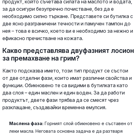
продукт, който съчетава силата на маслото и водата,
за да осигури безупречно почистване, без да е
необходимо силно търкане. Представете си бутилка с
две ясно разграничени течности и памучен тампон до
нея – това е всичко, което ви е необходимо за нежно и
ефикасно пречистване на кожата.
Какво представлява двуфазният лосион
за премахване на грим?
Както подсказва името, този тип продукт се състои
от две отделни фази, които имат различни свойства и
функции. Обикновено те са видими в бутилката като
два слоя – един маслен и един воден. За да работи
продуктът, двете фази трябва да се смесят чрез
разклащане, създавайки временна емулсия.
Маслена фаза:
Горният слой обикновено е съставен от
леки масла. Неговата основна задача е да разтваря