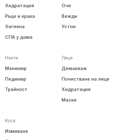
Хидратация
Очи
Ръце и крака
Вежди
Хигиена
Устни
СПА у дома
Нокти
Лице
Маникюр
Демакиаж
Педикюр
Почистване на лице
Трайност
Хидратация
Маски
Коса
Измиване