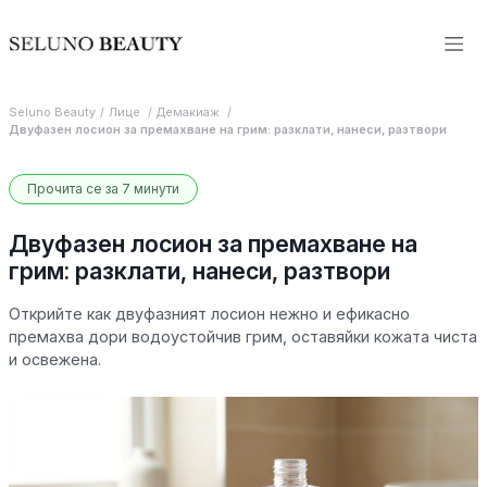
Seluno Beauty
Лице
Демакиаж
Двуфазен лосион за премахване на грим: разклати, нанеси, разтвори
Прочита се за 7 минути
Двуфазен лосион за премахване на
грим: разклати, нанеси, разтвори
Открийте как двуфазният лосион нежно и ефикасно
премахва дори водоустойчив грим, оставяйки кожата чиста
и освежена.