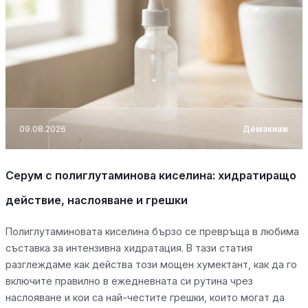
09.08.2026
Демакиаж
Серум с полиглутаминова киселина: хидратиращо
действие, наслояване и грешки
Полиглутаминовата киселина бързо се превръща в любима
съставка за интензивна хидратация. В тази статия
разглеждаме как действа този мощен хумектант, как да го
включите правилно в ежедневната си рутина чрез
наслояване и кои са най-честите грешки, които могат да