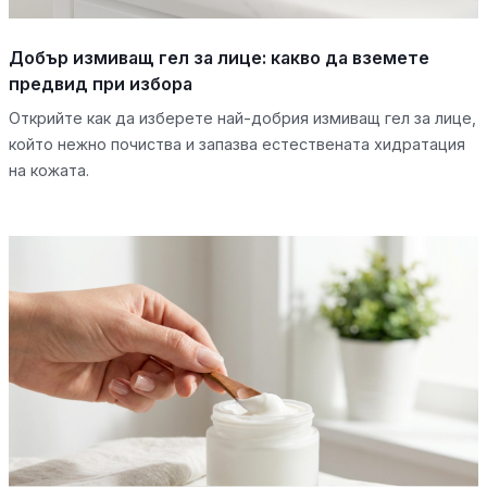
Добър измиващ гел за лице: какво да вземете
предвид при избора
Открийте как да изберете най-добрия измиващ гел за лице,
който нежно почиства и запазва естествената хидратация
на кожата.