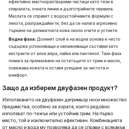
ефективно мастноразтворими частици като тези в
спиралата, очната линия и дълготрайните червила.
Маслата се справят с водоустойчивите формули с
лекота, разграждайки ги, без да се налага агресивно
търкане на деликатната кожа около очите и устните.
Водна фаза:
Долният слой е на водна основа и често
съдържа успокояващи и овлажняващи съставки като
екстракти от алое вера, лайка или пантенол. Тази фаза
помага за премахване на остатъците от грим и масло,
освежава кожата и оставя усещане за чистота и
комфорт.
Защо да изберем двуфазен продукт?
Използването на двуфазен дегримьор носи множество
предимства, особено за хората, които редовно
използват по-тежък или устойчив грим. На първо
място, той е изключително ефективен. Комбинацията
от масло и вода му позволява да се справи с всякакъв