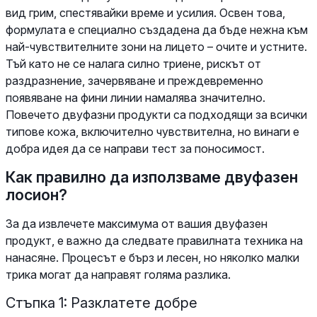
вид грим, спестявайки време и усилия. Освен това,
формулата е специално създадена да бъде нежна към
най-чувствителните зони на лицето – очите и устните.
Тъй като не се налага силно триене, рискът от
раздразнение, зачервяване и преждевременно
появяване на фини линии намалява значително.
Повечето двуфазни продукти са подходящи за всички
типове кожа, включително чувствителна, но винаги е
добра идея да се направи тест за поносимост.
Как правилно да използваме двуфазен
лосион?
За да извлечете максимума от вашия двуфазен
продукт, е важно да следвате правилната техника на
нанасяне. Процесът е бърз и лесен, но няколко малки
трика могат да направят голяма разлика.
Стъпка 1: Разклатете добре