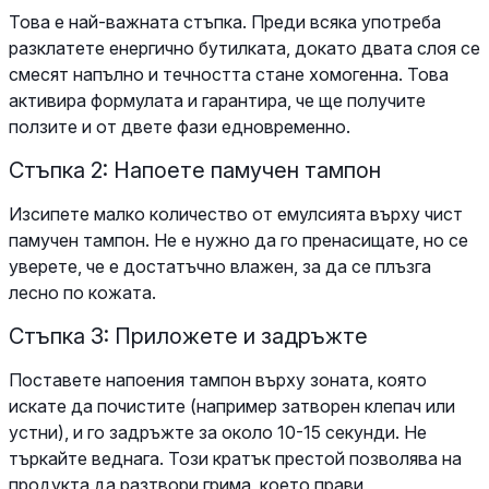
Това е най-важната стъпка. Преди всяка употреба
разклатете енергично бутилката, докато двата слоя се
смесят напълно и течността стане хомогенна. Това
активира формулата и гарантира, че ще получите
ползите и от двете фази едновременно.
Стъпка 2: Напоете памучен тампон
Изсипете малко количество от емулсията върху чист
памучен тампон. Не е нужно да го пренасищате, но се
уверете, че е достатъчно влажен, за да се плъзга
лесно по кожата.
Стъпка 3: Приложете и задръжте
Поставете напоения тампон върху зоната, която
искате да почистите (например затворен клепач или
устни), и го задръжте за около 10-15 секунди. Не
търкайте веднага. Този кратък престой позволява на
продукта да разтвори грима, което прави