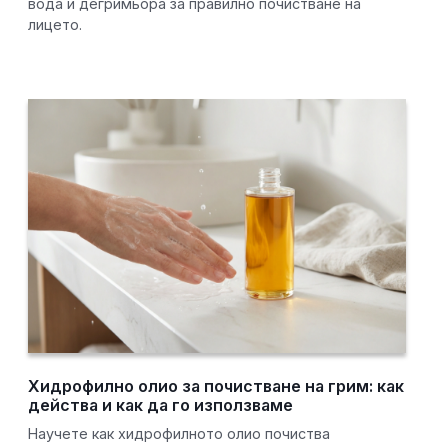
вода и дегримьора за правилно почистване на
лицето.
Хидрофилно олио за почистване на грим: как
действа и как да го използваме
Научете как хидрофилното олио почиства