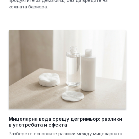
продуктите за демакияж, без да вредите на
кожната бариера.
Мицеларна вода срещу дегримьор: разлики
в употребата и ефекта
Разберете основните разлики между мицеларната