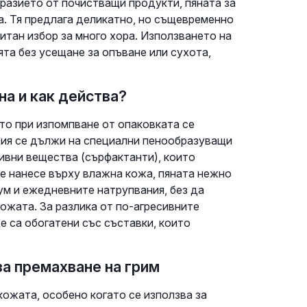
разието от почистващи продукти, пяната за
ра. Тя предлага деликатно, но същевременно
итан избор за много хора. Използването на
ята без усещане за опъване или сухота,
а и как действа?
то при изпомпване от опаковката се
ция се дължи на специални пенообразуващи
вни вещества (сърфактанти), които
се нанесе върху влажна кожа, пяната нежно
ум и ежедневните натрупвания, без да
ожата. За разлика от по-агресивните
 са обогатени със съставки, които
за премахване на грим
кожата, особено когато се използва за