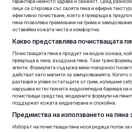
гарантира нейното здраве и свежест. Сред разнооб
лице се откроява със своята лека и ефирна тексту
ефективно почистване, което я превръща в предпоч
пяна позволява премахване на грима и замърсявани
оставяйки кожата чиста и комфортна.
Какво представлява почистващата пян
Почистващата пяна е продукт на водна основа, кой
превръща в лека, въздушна пяна. Тази трансформа
агенти. Формулата съдържа меки повърхностноакти
действат като магнити за замърсяванията. Когато 
разтваря и улавя остатъците от грим, излишния себ
нарушава естествената хидролипидна бариера на к
почистващи средства, модерните формули на пяните
поддържат кожата хидратирана и спокойна.
Предимства на използването на пяна 
Изборът на почистваща пяна носи редица ползи за 