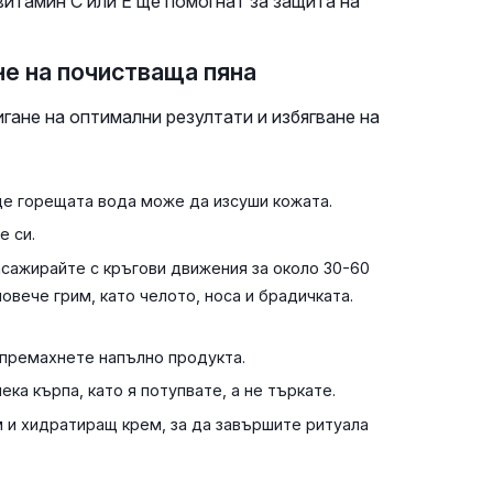
итамин C или E ще помогнат за защита на
не на почистваща пяна
гане на оптимални резултати и избягване на
де горещата вода може да изсуши кожата.
е си.
сажирайте с кръгови движения за около 30-60
овече грим, като челото, носа и брадичката.
 премахнете напълно продукта.
ка кърпа, като я потупвате, а не търкате.
 и хидратиращ крем, за да завършите ритуала