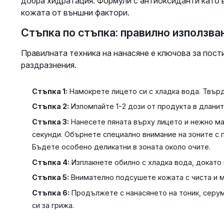
добра хидратация. Формули с антиоксиданти като в
кожата от външни фактори.
Стъпка по стъпка: правилно използва
Правилната техника на нанасяне е ключова за пости
раздразнения.
Стъпка 1:
Намокрете лицето си с хладка вода. Твър
Стъпка 2:
Изпомпайте 1-2 дози от продукта в дланит
Стъпка 3:
Нанесете пяната върху лицето и нежно ма
секунди. Обърнете специално внимание на зоните с п
Бъдете особено деликатни в зоната около очите.
Стъпка 4:
Изплакнете обилно с хладка вода, докато
Стъпка 5:
Внимателно подсушете кожата с чиста и ме
Стъпка 6:
Продължете с нанасянето на тоник, серум
си за грижа.