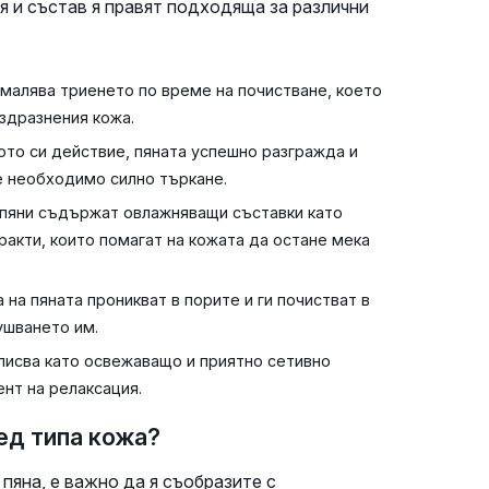
я и състав я правят подходяща за различни
амалява триенето по време на почистване, което
аздразнения кожа.
то си действие, пяната успешно разгражда и
е необходимо силно търкане.
пяни съдържат овлажняващи съставки като
ракти, които помагат на кожата да остане мека
на пяната проникват в порите и ги почистват в
ушването им.
писва като освежаващо и приятно сетивно
нт на релаксация.
ед типа кожа?
пяна, е важно да я съобразите с