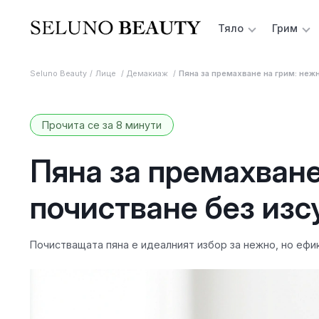
Тяло
Грим
Seluno Beauty
Лице
Демакиаж
Пяна за премахване на грим: неж
Прочита се за 8 минути
Пяна за премахване
почистване без из
Почистващата пяна е идеалният избор за нежно, но ефик