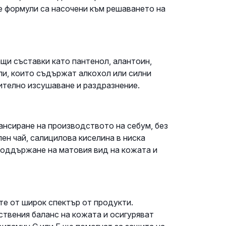
 формули са насочени към решаването на
щи съставки като пантенол, алантоин,
ули, които съдържат алкохол или силни
ително изсушаване и раздразнение.
лансиране на производството на себум, без
ен чай, салицилова киселина в ниска
поддържане на матовия вид на кожата и
те от широк спектър от продукти.
твения баланс на кожата и осигуряват