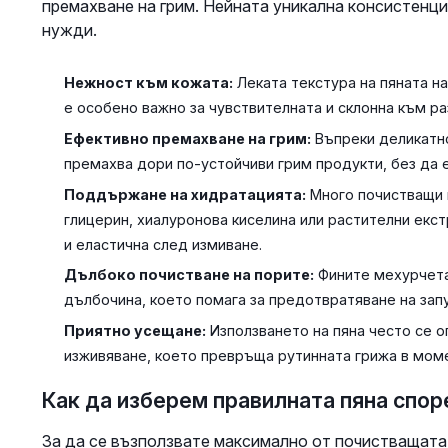
премахване на грим. Нейната уникална консистенци
нужди.
Нежност към кожата:
Леката текстура на пяната н
е особено важно за чувствителната и склонна към р
Ефективно премахване на грим:
Въпреки деликатно
премахва дори по-устойчиви грим продукти, без да 
Поддържане на хидратацията:
Много почистващи 
глицерин, хиалуронова киселина или растителни екст
и еластична след измиване.
Дълбоко почистване на порите:
Фините мехурчета 
дълбочина, което помага за предотвратяване на зап
Приятно усещане:
Използването на пяна често се о
изживяване, което превръща рутинната грижа в моме
Как да изберем правилната пяна спор
За да се възползвате максимално от почистващата 