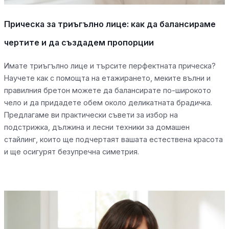
Прическа за триъгълно лице: как да балансираме
чертите и да създадем пропорции
Имате триъгълно лице и търсите перфектната прическа?
Научете как с помощта на етажирането, меките вълни и
правилния бретон можете да балансирате по-широкото
чело и да придадете обем около деликатната брадичка.
Предлагаме ви практически съвети за избор на
подстрижка, дължина и лесни техники за домашен
стайлинг, които ще подчертаят вашата естествена красота
и ще осигурят безупречна симетрия.