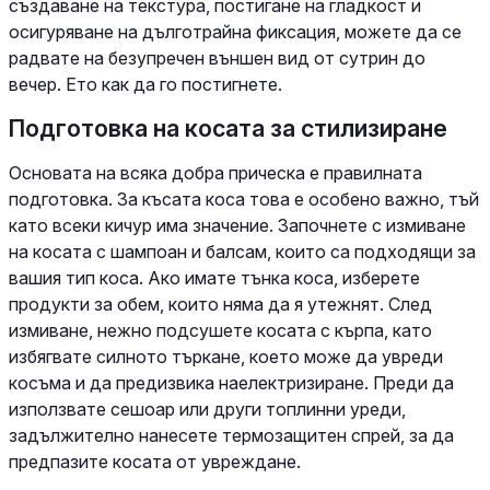
създаване на текстура, постигане на гладкост и
осигуряване на дълготрайна фиксация, можете да се
радвате на безупречен външен вид от сутрин до
вечер. Ето как да го постигнете.
Подготовка на косата за стилизиране
Основата на всяка добра прическа е правилната
подготовка. За късата коса това е особено важно, тъй
като всеки кичур има значение. Започнете с измиване
на косата с шампоан и балсам, които са подходящи за
вашия тип коса. Ако имате тънка коса, изберете
продукти за обем, които няма да я утежнят. След
измиване, нежно подсушете косата с кърпа, като
избягвате силното търкане, което може да увреди
косъма и да предизвика наелектризиране. Преди да
използвате сешоар или други топлинни уреди,
задължително нанесете термозащитен спрей, за да
предпазите косата от увреждане.