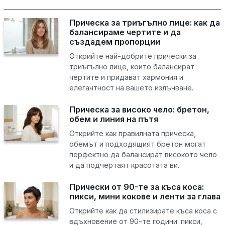
Прическа за триъгълно лице: как да
балансираме чертите и да
създадем пропорции
Открийте най-добрите прически за
триъгълно лице, които балансират
чертите и придават хармония и
елегантност на вашето излъчване.
Прическа за високо чело: бретон,
обем и линия на пътя
Открийте как правилната прическа,
обемът и подходящият бретон могат
перфектно да балансират високото чело
и да подчертаят красотата ви.
Прически от 90-те за къса коса:
пикси, мини кокове и ленти за глава
Открийте как да стилизирате къса коса с
вдъхновение от 90-те години: пикси,