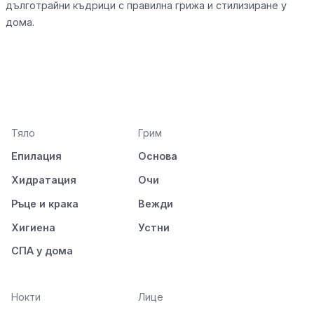
дълготрайни къдрици с правилна грижа и стилизиране у
дома.
Тяло
Грим
Епилация
Основа
Хидратация
Очи
Ръце и крака
Вежди
Хигиена
Устни
СПА у дома
Нокти
Лице