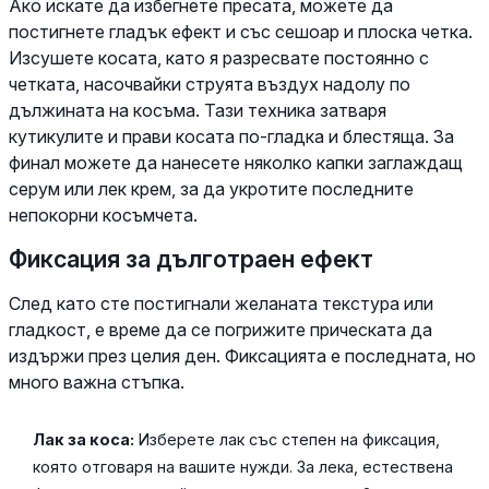
Ако искате да избегнете пресата, можете да
постигнете гладък ефект и със сешоар и плоска четка.
Изсушете косата, като я разресвате постоянно с
четката, насочвайки струята въздух надолу по
дължината на косъма. Тази техника затваря
кутикулите и прави косата по-гладка и блестяща. За
финал можете да нанесете няколко капки заглаждащ
серум или лек крем, за да укротите последните
непокорни косъмчета.
Фиксация за дълготраен ефект
След като сте постигнали желаната текстура или
гладкост, е време да се погрижите прическата да
издържи през целия ден. Фиксацията е последната, но
много важна стъпка.
Лак за коса:
Изберете лак със степен на фиксация,
която отговаря на вашите нужди. За лека, естествена