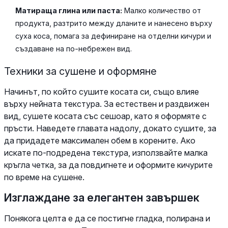
Матираща глина или паста:
Малко количество от
продукта, разтрито между дланите и нанесено върху
суха коса, помага за дефиниране на отделни кичури и
създаване на по-небрежен вид.
Техники за сушене и оформяне
Начинът, по който сушите косата си, също влияе
върху нейната текстура. За естествен и раздвижен
вид, сушете косата със сешоар, като я оформяте с
пръсти. Наведете главата надолу, докато сушите, за
да придадете максимален обем в корените. Ако
искате по-подредена текстура, използвайте малка
кръгла четка, за да повдигнете и оформите кичурите
по време на сушене.
Изглаждане за елегантен завършек
Понякога целта е да се постигне гладка, полирана и