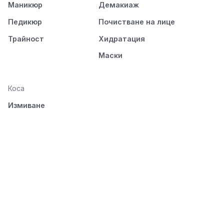
Маникюр
Демакиаж
Педикюр
Почистване на лице
Трайност
Хидратация
Маски
Коса
Измиване
Подхранване
Стилизиране
Разресване и
изсушаване