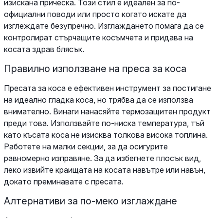
изискана прическа. Този стил е идеален за по-
официални поводи или просто когато искате да
изглеждате безупречно. Изглаждането помага да се
контролират стърчащите косъмчета и придава на
косата здрав блясък.
Правилно използване на преса за коса
Пресата за коса е ефективен инструмент за постигане
на идеално гладка коса, но трябва да се използва
внимателно. Винаги нанасяйте термозащитен продукт
преди това. Използвайте по-ниска температура, тъй
като късата коса не изисква толкова висока топлина.
Работете на малки секции, за да осигурите
равномерно изправяне. За да избегнете плосък вид,
леко извийте краищата на косата навътре или навън,
докато преминавате с пресата.
Алтернативи за по-меко изглаждане