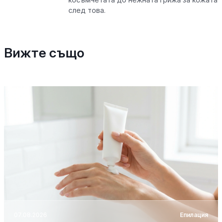
след това.
Вижте също
07.08.2026
Епилация