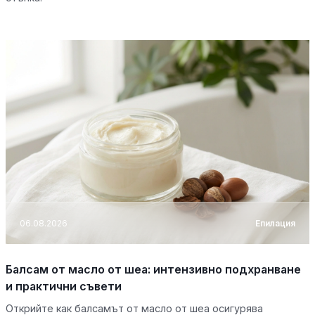
06.08.2026
Епилация
Балсам от масло от шеа: интензивно подхранване
и практични съвети
Открийте как балсамът от масло от шеа осигурява