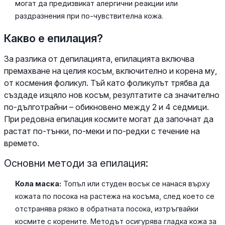
могат да предизвикат алергични реакции или
раздразнения при по-чувствителна кожа.
Какво е епилация?
За разлика от депилацията, епилацията включва
премахване на целия косъм, включително и корена му,
от космения фоликул. Тъй като фоликулът трябва да
създаде изцяло нов косъм, резултатите са значително
по-дълготрайни – обикновено между 2 и 4 седмици.
При редовна епилация космите могат да започнат да
растат по-тънки, по-меки и по-редки с течение на
времето.
Основни методи за епилация:
Кола маска:
Топъл или студен восък се нанася върху
кожата по посока на растежа на косъма, след което се
отстранява рязко в обратната посока, изтръгвайки
космите с корените. Методът осигурява гладка кожа за