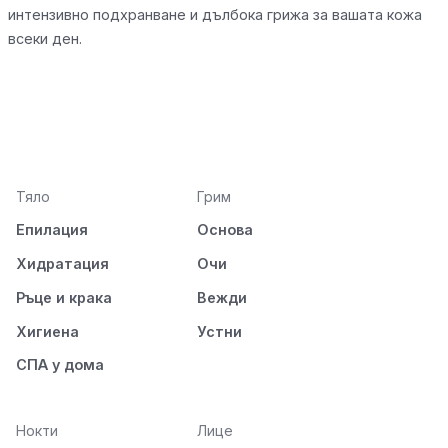
интензивно подхранване и дълбока грижа за вашата кожа
всеки ден.
Тяло
Грим
Епилация
Основа
Хидратация
Очи
Ръце и крака
Вежди
Хигиена
Устни
СПА у дома
Нокти
Лице