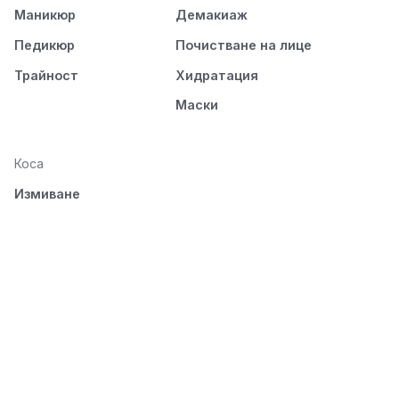
Маникюр
Демакиаж
Педикюр
Почистване на лице
Трайност
Хидратация
Маски
Коса
Измиване
Подхранване
Стилизиране
Разресване и
изсушаване