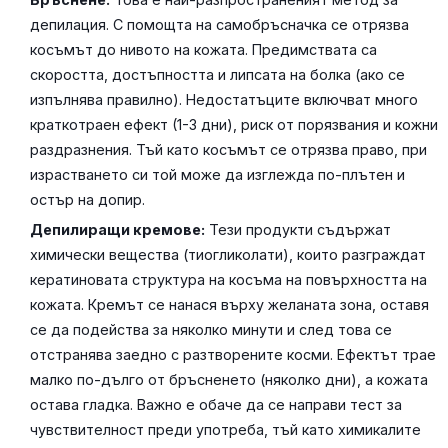
депилация. С помощта на самобръсначка се отрязва
косъмът до нивото на кожата. Предимствата са
скоростта, достъпността и липсата на болка (ако се
изпълнява правилно). Недостатъците включват много
краткотраен ефект (1-3 дни), риск от порязвания и кожни
раздразнения. Тъй като косъмът се отрязва право, при
израстването си той може да изглежда по-плътен и
остър на допир.
Депилиращи кремове:
Тези продукти съдържат
химически вещества (тиогликолати), които разграждат
кератиновата структура на косъма на повърхността на
кожата. Кремът се нанася върху желаната зона, оставя
се да подейства за няколко минути и след това се
отстранява заедно с разтворените косми. Ефектът трае
малко по-дълго от бръсненето (няколко дни), а кожата
остава гладка. Важно е обаче да се направи тест за
чувствителност преди употреба, тъй като химикалите