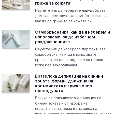
грижа за кожата
Научете как да изберете най-добрата
дамска електрическа самобръсначка и
как да се грижите за кожата си.
Самобръсначка: как да я изберем и
използваме, за да избегнем
раздразненията
Научете как да изберете перфектната
самобръсначка и да я използвате
правилно, за да се радвате на гладка
кожа без зачервявания.
Бразилска депилация на бикини
зоната: форми, дължина на
косъмчетата и грижа след
процедурата
Всичко за бразилската депилация на
бикини зоната – от избора на
перфектната форма и дължина на
косъмчетата до нежната грижа за кожата