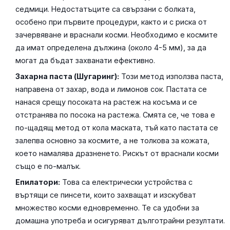
седмици. Недостатъците са свързани с болката,
особено при първите процедури, както и с риска от
зачервяване и враснали косми. Необходимо е космите
да имат определена дължина (около 4-5 мм), за да
могат да бъдат захванати ефективно.
Захарна паста (Шугаринг):
Този метод използва паста,
направена от захар, вода и лимонов сок. Пастата се
нанася срещу посоката на растеж на косъма и се
отстранява по посока на растежа. Смята се, че това е
по-щадящ метод от кола маската, тъй като пастата се
залепва основно за космите, а не толкова за кожата,
което намалява дразненето. Рискът от враснали косми
също е по-малък.
Епилатори:
Това са електрически устройства с
въртящи се пинсети, които захващат и изскубват
множество косми едновременно. Те са удобни за
домашна употреба и осигуряват дълготрайни резултати.