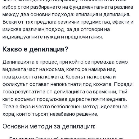
избор стои разбирането на фундаменталната разлика
между два основни подхода: епилация и депилация.
Всеки от тях предлага различни предимства, ефекти и
изисква различен подход, за да отговори на
индивидуалните нужди и предпочитания.
Какво е депилация?
Депилацията е процес, при който се премахва само
видимата част на косъма, която се намира над
повърхността на кожата. Коренът на косъма и
фоликулът остават непокътнати под кожата. Поради
това резултатите от депилацията са временни, тъй
като косъмът продължава да расте почти веднага.
Това е бърз и често безболезнен метод, идеален за
хора, които търсят незабавно решение.
Основни методи за депилация:
Бръснене:
Това е най-разпространеният метод за