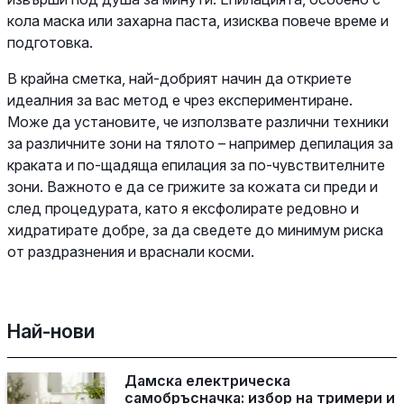
кола маска или захарна паста, изисква повече време и
подготовка.
В крайна сметка, най-добрият начин да откриете
идеалния за вас метод е чрез експериментиране.
Може да установите, че използвате различни техники
за различните зони на тялото – например депилация за
краката и по-щадяща епилация за по-чувствителните
зони. Важното е да се грижите за кожата си преди и
след процедурата, като я ексфолирате редовно и
хидратирате добре, за да сведете до минимум риска
от раздразнения и враснали косми.
Най-нови
Дамска електрическа
самобръсначка: избор на тримери и