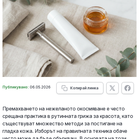
Публикувано:
06.05.2026
Копирай линка
Премахването на нежеланото окосмяване е често
срещана практика в рутинната грижа за красота, като
съществуват множество методи за постигане на
гладка кожа. Изборът на правилната техника обаче
често може да бъде объркващ. В основата на този