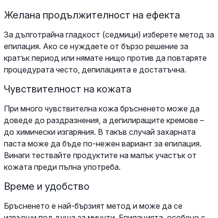
Желана продължителност на ефекта
За дълготрайна гладкост (седмици) изберете метод за
епилация. Ако се нуждаете от бързо решение за
кратък период или нямате нищо против да повтаряте
процедурата често, депилацията е достатъчна.
Чувствителност на кожата
При много чувствителна кожа бръсненето може да
доведе до раздразнения, а депилиращите кремове –
до химически изгаряния. В такъв случай захарната
паста може да бъде по-нежен вариант за епилация.
Винаги тествайте продуктите на малък участък от
кожата преди пълна употреба.
Време и удобство
Бръсненето е най-бързият метод и може да се
извърши под душа за минути. Епилацията, особено с