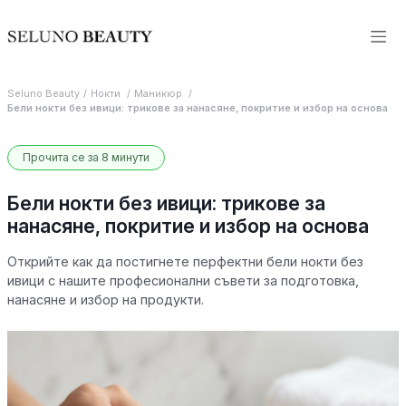
Seluno Beauty
Нокти
Маникюр
Бели нокти без ивици: трикове за нанасяне, покритие и избор на основа
Прочита се за 8 минути
Бели нокти без ивици: трикове за
нанасяне, покритие и избор на основа
Открийте как да постигнете перфектни бели нокти без
ивици с нашите професионални съвети за подготовка,
нанасяне и избор на продукти.