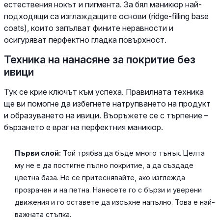
естествения нокът и пигмента. За бял маникюр най-
подходящи са изглаждащите основи (ridge-filling base
coats), които запълват фините неравности и
осигуряват перфектно гладка повърхност.
Техника на нанасяне за покритие без
ивици
Тук се крие ключът към успеха. Правилната техника
ще ви помогне да избегнете натрупването на продукт
и образуването на ивици. Въоръжете се с търпение –
бързането е враг на перфектния маникюр.
Първи слой:
Той трябва да бъде много тънък. Целта
му не е да постигне пълно покритие, а да създаде
цветна база. Не се притеснявайте, ако изглежда
прозрачен и на петна. Нанесете го с бързи и уверени
движения и го оставете да изсъхне напълно. Това е най-
важната стъпка.