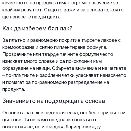
качеството на продукта имат огромно значение за
крайния резултат. Същото важи и за основата, която
ще нанесете преди цвета.
Как да изберем бял лак?
За плътно и равномерно покритие търсете лакове с
кремообразна и силно пигментирана формула.
Прозрачните или твърде течните формули често
изискват много слоеве и са по-склонни към
образуване на ивици. Обърнете внимание и на четката
– по-плътните и заоблени четки улесняват нанасянето
и помагат за по-равномерно разпределение на
продукта.
Значението на подходящата основа
Основата за лак е задължителна, особено при светли
цветове. Тя не само предпазва нокътя от
пожълтяване, но и създава бариера между