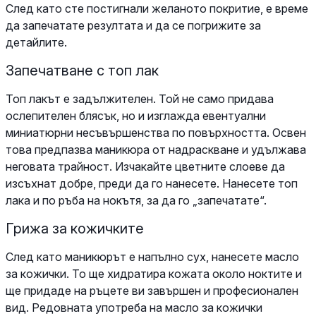
След като сте постигнали желаното покритие, е време
да запечатате резултата и да се погрижите за
детайлите.
Запечатване с топ лак
Топ лакът е задължителен. Той не само придава
ослепителен блясък, но и изглажда евентуални
миниатюрни несъвършенства по повърхността. Освен
това предпазва маникюра от надраскване и удължава
неговата трайност. Изчакайте цветните слоеве да
изсъхнат добре, преди да го нанесете. Нанесете топ
лака и по ръба на нокътя, за да го „запечатате“.
Грижа за кожичките
След като маникюрът е напълно сух, нанесете масло
за кожички. То ще хидратира кожата около ноктите и
ще придаде на ръцете ви завършен и професионален
вид. Редовната употреба на масло за кожички