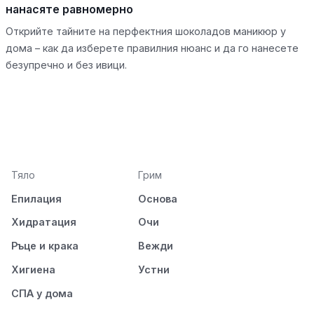
нанасяте равномерно
Открийте тайните на перфектния шоколадов маникюр у
дома – как да изберете правилния нюанс и да го нанесете
безупречно и без ивици.
Тяло
Грим
Епилация
Основа
Хидратация
Очи
Ръце и крака
Вежди
Хигиена
Устни
СПА у дома