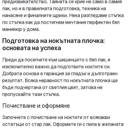
предизвикателство. Тайната се крие не само в самия
лак, но и в правилната подготовка, техника на
нанасяне и финалните щрихи. Нека разгледаме стъпка
по стъпка как да постигнем мечтания перфектен бял
маникюр у дома.
Подготовка на нокътната плочка:
основата на успеха
Преди да посегнете към шишенцето с бял лак, е
изключително важно да подготвите ноктите си.
Добрата основа е гаранция за гладък и дълготраен
резултат. Всяка неравност по нокътната плочка ще
бъде подчертана от светлия цвят, затова не
пропускайте тази стъпка.
Почистване и оформяне
Започнете с почистване на ноктите от всякакви
остатъци от стар лак. Оформете ги с пила в желаната