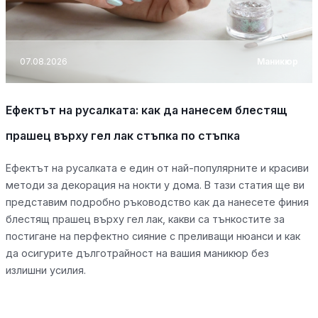
07.08.2026
Маникюр
Ефектът на русалката: как да нанесем блестящ
прашец върху гел лак стъпка по стъпка
Ефектът на русалката е един от най-популярните и красиви
методи за декорация на нокти у дома. В тази статия ще ви
представим подробно ръководство как да нанесете финия
блестящ прашец върху гел лак, какви са тънкостите за
постигане на перфектно сияние с преливащи нюанси и как
да осигурите дълготрайност на вашия маникюр без
излишни усилия.