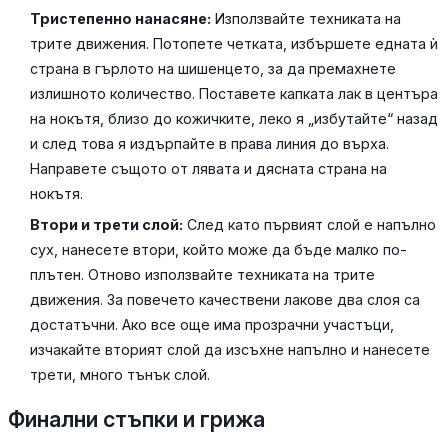
Тристепенно нанасяне:
Използвайте техниката на
трите движения. Потопете четката, избършете едната ѝ
страна в гърлото на шишенцето, за да премахнете
излишното количество. Поставете капката лак в центъра
на нокътя, близо до кожичките, леко я „избутайте“ назад
и след това я издърпайте в права линия до върха.
Направете същото от лявата и дясната страна на
нокътя.
Втори и трети слой:
След като първият слой е напълно
сух, нанесете втори, който може да бъде малко по-
плътен. Отново използвайте техниката на трите
движения. За повечето качествени лакове два слоя са
достатъчни. Ако все още има прозрачни участъци,
изчакайте вторият слой да изсъхне напълно и нанесете
трети, много тънък слой.
Финални стъпки и грижа