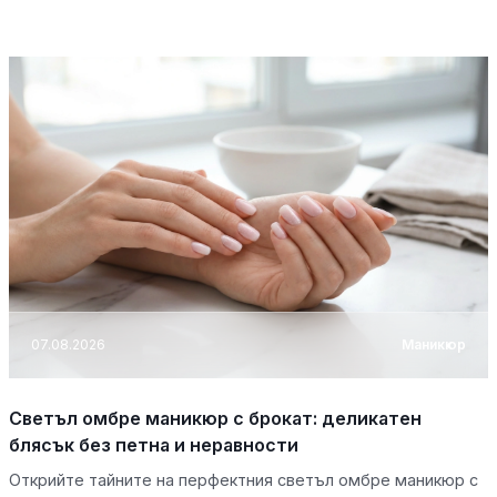
07.08.2026
Маникюр
Светъл омбре маникюр с брокат: деликатен
блясък без петна и неравности
Открийте тайните на перфектния светъл омбре маникюр с