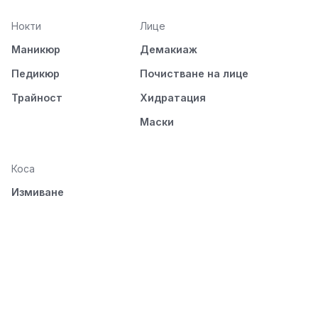
Нокти
Лице
Маникюр
Демакиаж
Педикюр
Почистване на лице
Трайност
Хидратация
Маски
Коса
Измиване
Подхранване
Стилизиране
Разресване и
изсушаване