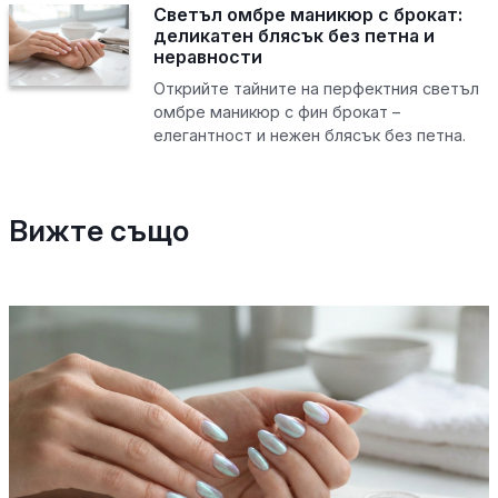
Светъл омбре маникюр с брокат:
деликатен блясък без петна и
неравности
Открийте тайните на перфектния светъл
омбре маникюр с фин брокат –
елегантност и нежен блясък без петна.
Вижте също