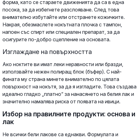
форма, като се стараете движенията да са в една
посока, за да избегнете разслояване. След това
внимателно избутайте или отстранете кожичките.
Накрая, обезмаслете нокътната плочка с тампон,
напоен със спирт или специален препарат, за да
осигурите по-добро сцепление на основата.
Изглаждане на повърхността
Ако ноктите ви имат леки неравности или бразди,
използвайте нежен полиращ блок (бъфер). С най-
фината му страна минете внимателно по цялата
повърхност на нокътя, за да я изгладите. Това създава
идеално гладко „платно“ за нанасянето на белия лак и
значително намалява риска от появата на ивици.
Избор на правилните продукти: основа и
лак
Не всички бели лакове са еднакви. Формулата и