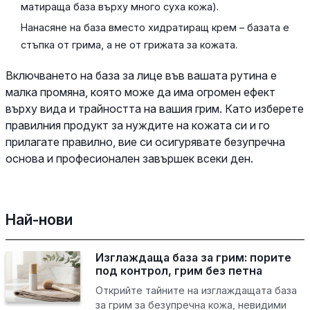
матираща база върху много суха кожа).
Нанасяне на база вместо хидратиращ крем – базата е
стъпка от грима, а не от грижата за кожата.
Включването на база за лице във вашата рутина е
малка промяна, която може да има огромен ефект
върху вида и трайността на вашия грим. Като изберете
правилния продукт за нуждите на кожата си и го
прилагате правилно, вие си осигурявате безупречна
основа и професионален завършек всеки ден.
Най-нови
Изглаждаща база за грим: порите
под контрол, грим без петна
Открийте тайните на изглаждащата база
за грим за безупречна кожа, невидими