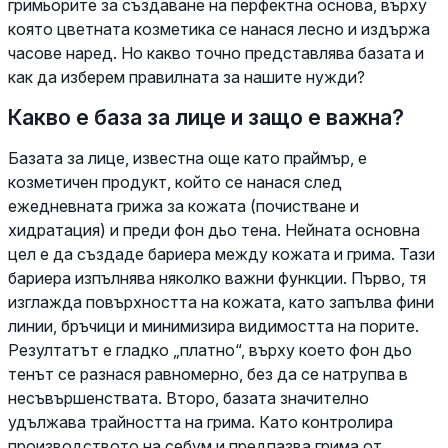
гримьорите за създаване на перфектна основа, върху
която цветната козметика се нанася лесно и издържа
часове наред. Но какво точно представлява базата и
как да изберем правилната за нашите нужди?
Какво е база за лице и защо е важна?
Базата за лице, известна още като праймър, е
козметичен продукт, който се нанася след
ежедневната грижа за кожата (почистване и
хидратация) и преди фон дьо тена. Нейната основна
цел е да създаде бариера между кожата и грима. Тази
бариера изпълнява няколко важни функции. Първо, тя
изглажда повърхността на кожата, като запълва фини
линии, бръчици и минимизира видимостта на порите.
Резултатът е гладко „платно“, върху което фон дьо
тенът се разнася равномерно, без да се натрупва в
несъвършенствата. Второ, базата значително
удължава трайността на грима. Като контролира
производството на себум и предпазва грима от