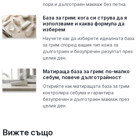
пори и дълготраен макиаж без петна.
База за грим: кога си струва да я
използваме и каква формула да
изберем
Научете как да изберете идеалната база
за грим според вашия тип кожа за
дълготраен и безупречен резултат през
целия ден.
Матираща база за грим: по-малко
себум, повече дълготрайност
Открийте как матиращата база за грим
контролира себума и гарантира
безупречен и дълготраен макиаж през
целия ден.
Вижте също