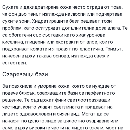
Сухата и дехидратирана кожа често страда от това,
че фон дьо тенът изглежда на люспи или подчертава
сухите зони. Хидратиращите бази решават този
проблем, като осигуряват допълнителна доза влага. Те
са обогатени със съставки като хиалуронова
киселина, глицерин или екстракти от алое, които
подхранват кожата и я правят по-еластична. Гримът,
нанесен върху такава основа, изглежда свеж и
естествен.
Озаряващи бази
За повяхнала и уморена кожа, която се нуждае от
повече блясък, озаряващите бази са перфектното
решение. Те съдържат фини светлоотразяващи
частици, които улавят светлината и придават на
лицето здравословен и сияен вид. Могат да се
нанасят по цялото лице за цялостно озаряване или
само върху високите части на лицето (скули, мост на