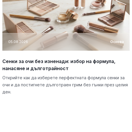
05.08.2026
Основа
Сенки за очи без изненади: избор на формула,
нанасяне и дълготрайност
Открийте как да изберете перфектната формула сенки за
очи и да постигнете дълготраен грим без гънки през целия
ден.