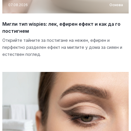
07.08.2026
Основа
Мигли тип wispies: лек, ефирен ефект и как да го
постигнем
Открийте тайните за постигане на нежен, ефирен и
перфектно разделен ефект на миглите у дома за сияен и
естествен поглед.