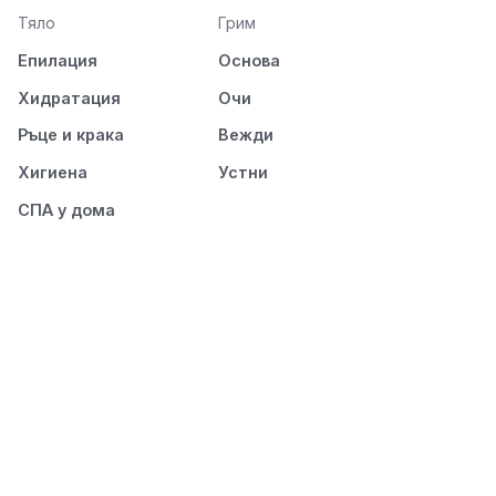
Тяло
Грим
Епилация
Основа
Хидратация
Очи
Ръце и крака
Вежди
Хигиена
Устни
СПА у дома
Нокти
Лице
Маникюр
Демакиаж
Педикюр
Почистване на лице
Трайност
Хидратация
Маски