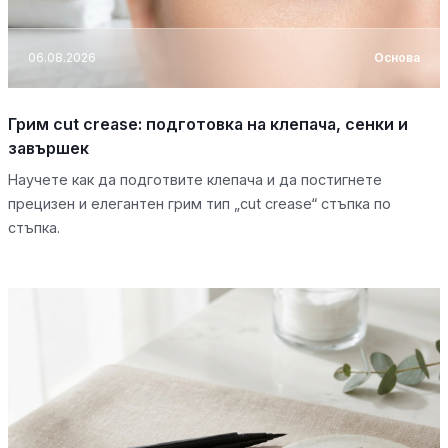
06.08.2026
Основа
Грим cut crease: подготовка на клепача, сенки и
завършек
Научете как да подготвите клепача и да постигнете
прецизен и елегантен грим тип „cut crease“ стъпка по
стъпка.