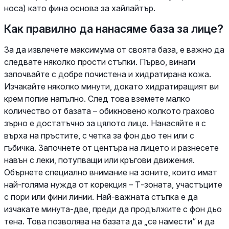
носа) като фина основа за хайлайтър.
Как правилно да нанасяме база за лице?
За да извлечете максимума от своята база, е важно да
следвате няколко прости стъпки. Първо, винаги
започвайте с добре почистена и хидратирана кожа.
Изчакайте няколко минути, докато хидратиращият ви
крем попие напълно. След това вземете малко
количество от базата – обикновено колкото грахово
зърно е достатъчно за цялото лице. Нанасяйте я с
върха на пръстите, с четка за фон дьо тен или с
гъбичка. Започнете от центъра на лицето и разнесете
навън с леки, потупващи или кръгови движения.
Обърнете специално внимание на зоните, които имат
най-голяма нужда от корекция – Т-зоната, участъците
с пори или фини линии. Най-важната стъпка е да
изчакате минута-две, преди да продължите с фон дьо
тена. Това позволява на базата да „се намести“ и да