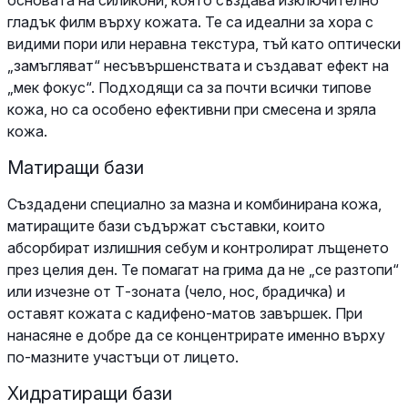
гладък филм върху кожата. Те са идеални за хора с
видими пори или неравна текстура, тъй като оптически
„замъгляват“ несъвършенствата и създават ефект на
„мек фокус“. Подходящи са за почти всички типове
кожа, но са особено ефективни при смесена и зряла
кожа.
Матиращи бази
Създадени специално за мазна и комбинирана кожа,
матиращите бази съдържат съставки, които
абсорбират излишния себум и контролират лъщенето
през целия ден. Те помагат на грима да не „се разтопи“
или изчезне от Т-зоната (чело, нос, брадичка) и
оставят кожата с кадифено-матов завършек. При
нанасяне е добре да се концентрирате именно върху
по-мазните участъци от лицето.
Хидратиращи бази