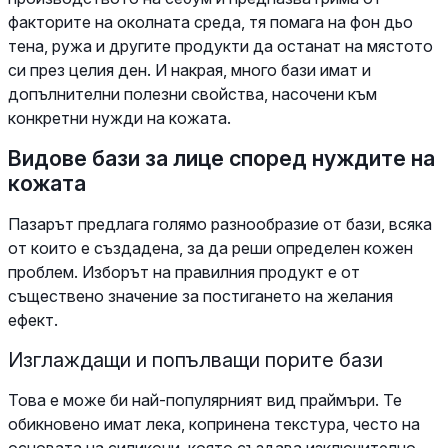
факторите на околната среда, тя помага на фон дьо
тена, ружа и другите продукти да останат на мястото
си през целия ден. И накрая, много бази имат и
допълнителни полезни свойства, насочени към
конкретни нужди на кожата.
Видове бази за лице според нуждите на
кожата
Пазарът предлага голямо разнообразие от бази, всяка
от които е създадена, за да реши определен кожен
проблем. Изборът на правилния продукт е от
съществено значение за постигането на желания
ефект.
Изглаждащи и попълващи порите бази
Това е може би най-популярният вид праймъри. Те
обикновено имат лека, копринена текстура, често на
основата на силикони, която създава изключително