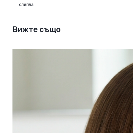
слепва.
Вижте също