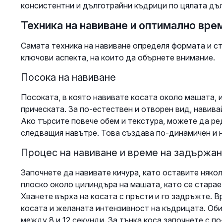
консистентни и дълготрайни къдрици по цялата дъ
Техника на навиване и оптимално вре
Самата техника на навиване определя формата и ст
ключови аспекта, на които да обърнете внимание.
Посока на навиване
Посоката, в която навивате косата около машата, и
прическата. За по-естествен и отворен вид, навива
Ако търсите повече обем и текстура, можете да ре
следващия навътре. Това създава по-динамичен и 
Процес на навиване и време на задържа
Започнете да навивате кичура, като оставите няко
плоско около цилиндъра на машата, като се старае
Хванете върха на косата с пръсти и го задръжте. В
косата и желаната интензивност на къдрицата. Оби
между 8 и 12 секунди. За тънка коса започнете с по