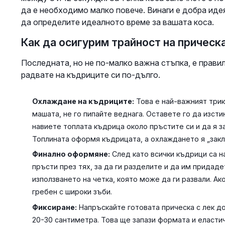
да е необходимо малко повече. Винаги е добра идея
да определите идеалното време за вашата коса.
Как да осигурим трайност на прическ
Последната, но не по-малко важна стъпка, е правил
радвате на къдриците си по-дълго.
Охлаждане на къдриците:
Това е най-важният трик
машата, не го пипайте веднага. Оставете го да изст
навиете топлата къдрица около пръстите си и да я з
Топлината оформя къдрицата, а охлаждането я „закл
Финално оформяне:
След като всички къдрици са н
пръсти през тях, за да ги разделите и да им придад
използването на четка, която може да ги развали. А
гребен с широки зъби.
Фиксиране:
Напръскайте готовата прическа с лек до
20-30 сантиметра. Това ще запази формата и еластич