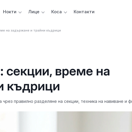
Нокти
Лице
Коса
Контакти
реме на задържане и трайни къдрици
: секции, време на
и къдрици
 чрез правилно разделяне на секции, техника на навиване и ф