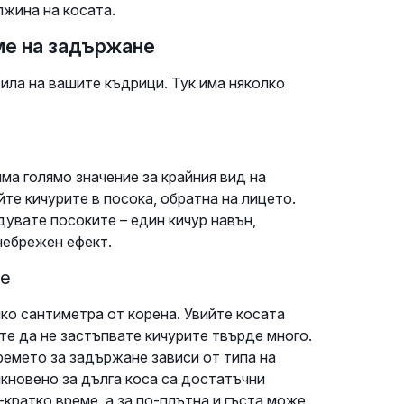
лжина на косата.
ме на задържане
ила на вашите къдрици. Тук има няколко
ма голямо значение за крайния вид на
йте кичурите в посока, обратна на лицето.
дувате посоките – един кичур навън,
небрежен ефект.
не
лко сантиметра от корена. Увийте косата
те да не застъпвате кичурите твърде много.
ремето за задържане зависи от типа на
кновено за дълга коса са достатъчни
-кратко време, а за по-плътна и гъста може