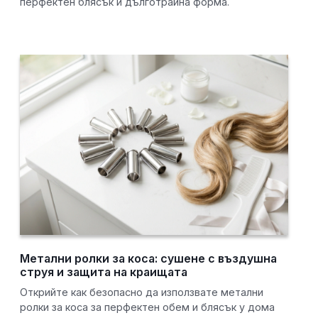
перфектен блясък и дълготрайна форма.
Метални ролки за коса: сушене с въздушна
струя и защита на краищата
Открийте как безопасно да използвате метални
ролки за коса за перфектен обем и блясък у дома