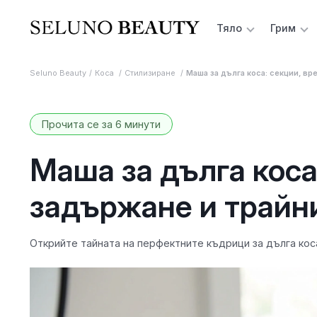
Тяло
Грим
Seluno Beauty
Коса
Стилизиране
Маша за дълга коса: секции, в
Прочита се за 6 минути
Маша за дълга коса
задържане и трайн
Открийте тайната на перфектните къдрици за дълга коса