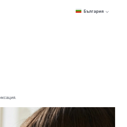
България
иксация.