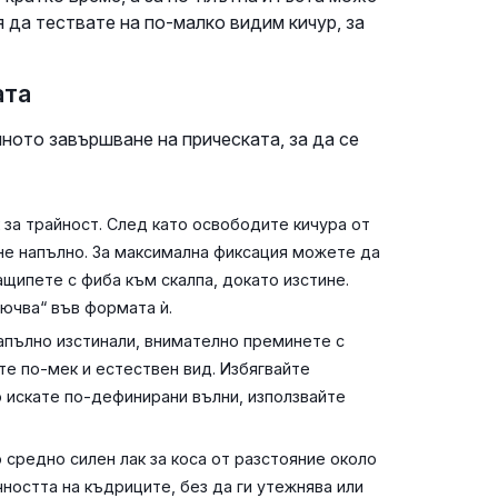
 да тествате на по-малко видим кичур, за
ата
ното завършване на прическата, за да се
 за трайност. След като освободите кичура от
ине напълно. За максимална фиксация можете да
ащипете с фиба към скалпа, докато изстине.
ючва“ във формата ѝ.
апълно изстинали, внимателно преминете с
ете по-мек и естествен вид. Избягвайте
ко искате по-дефинирани вълни, използвайте
 средно силен лак за коса от разстояние около
ността на къдриците, без да ги утежнява или