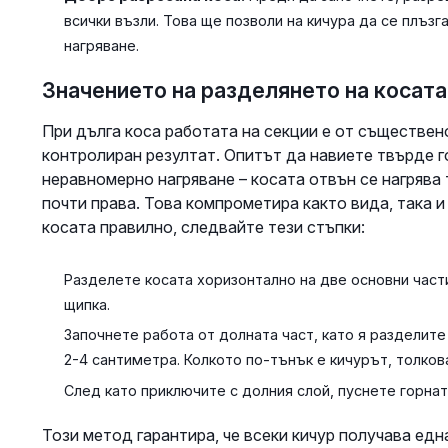
всички възли. Това ще позволи на кичура да се плъз
нагряване.
Значението на разделянето на косата
При дълга коса работата на секции е от съществен
контролиран резултат. Опитът да навиете твърде 
неравномерно нагряване – косата отвън се нагрява
почти права. Това компрометира както вида, така и
косата правилно, следвайте тези стъпки:
Разделете косата хоризонтално на две основни части
щипка.
Започнете работа от долната част, като я разделите
2-4 сантиметра. Колкото по-тънък е кичурът, толко
След като приключите с долния слой, пуснете горнат
Този метод гарантира, че всеки кичур получава ед