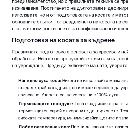
предизвикателство, но с правилната техника се п
изживяване. Постигането на дълготраен и дефинира
използвате, но и от подготовката на косата и мето
основните стъпки – от разделянето на косата на се
е ключът към постигането на професионално изгле
Подготовка на косата за къдрене
Правилната подготовка е основата за красива и на
обработка. Никога не пропускайте тази стъпка, осо
на увреждане. Преди да включите машата, уверете 
Напълно суха коса:
Никога не използвайте маша вър
създаде трайна къдрица, но и може сериозно да увр
накъсване. Уверете се, че косата ви е 100% суха.
Термозащитен продукт:
Това е задължителна стъп
термозащитен спрей от корените до върховете. Тез
високата температура, минимизирайки щетите и запаз
Добре разресана коса:
Преди да започнете, разре