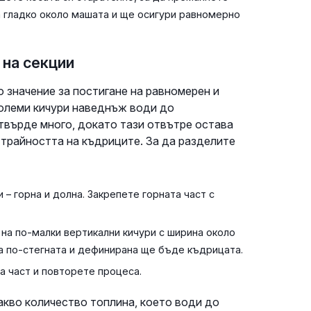
га гладко около машата и ще осигури равномерно
 на секции
о значение за постигане на равномерен и
големи кичури наведнъж води до
 твърде много, докато тази отвътре остава
 трайността на къдриците. За да разделите
 – горна и долна. Закрепете горната част с
 на по-малки вертикални кичури с ширина около
ва по-стегната и дефинирана ще бъде къдрицата.
а част и повторете процеса.
накво количество топлина, което води до