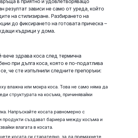
ревръща в приятно и удовлетворяващо
н резултат зависи не само от уреда, който
дите на стилизиране. Разбирането на
кции до фиксирането на готовата прическа –
ждащи къдрици у дома.
й-вече здрава коса след термична
бено при дълга коса, която е по-податлива
се, че сте изпълнили следните препоръки:
ху влажна или мокра коса. Това не само няма да
еди структурата на косъма, причинявайки
ка. Напръскайте косата равномерно с
и продукти създават бариера между косъма и
вайки влагата в косата.
шете косата си старателно, за да премахнете