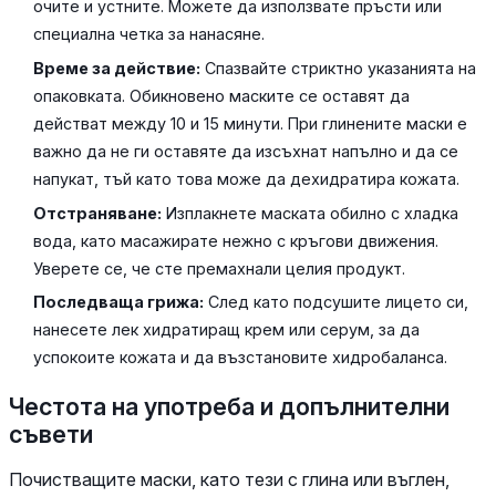
очите и устните. Можете да използвате пръсти или
специална четка за нанасяне.
Време за действие:
Спазвайте стриктно указанията на
опаковката. Обикновено маските се оставят да
действат между 10 и 15 минути. При глинените маски е
важно да не ги оставяте да изсъхнат напълно и да се
напукат, тъй като това може да дехидратира кожата.
Отстраняване:
Изплакнете маската обилно с хладка
вода, като масажирате нежно с кръгови движения.
Уверете се, че сте премахнали целия продукт.
Последваща грижа:
След като подсушите лицето си,
нанесете лек хидратиращ крем или серум, за да
успокоите кожата и да възстановите хидробаланса.
Честота на употреба и допълнителни
съвети
Почистващите маски, като тези с глина или въглен,