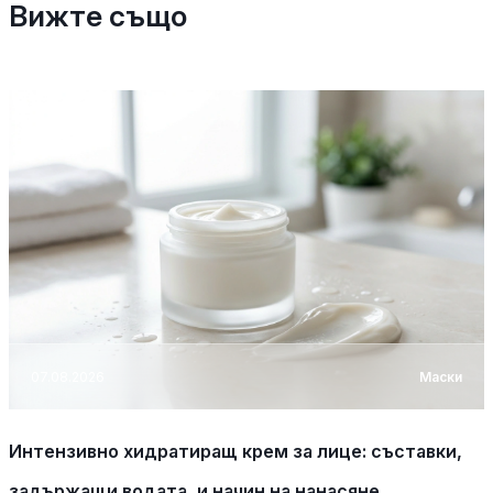
Вижте също
07.08.2026
Маски
Интензивно хидратиращ крем за лице: съставки,
задържащи водата, и начин на нанасяне