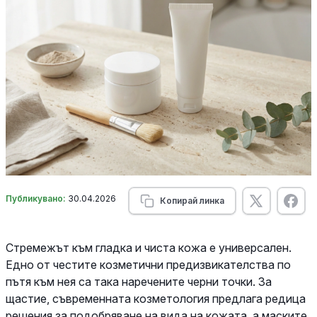
Публикувано:
30.04.2026
Копирай линка
Стремежът към гладка и чиста кожа е универсален.
Едно от честите козметични предизвикателства по
пътя към нея са така наречените черни точки. За
щастие, съвременната козметология предлага редица
решения за подобряване на вида на кожата, а маските