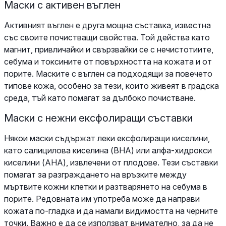
Маски с активен въглен
Активният въглен е друга мощна съставка, известна
със своите почистващи свойства. Той действа като
магнит, привличайки и свързвайки се с нечистотиите,
себума и токсините от повърхността на кожата и от
порите. Маските с въглен са подходящи за повечето
типове кожа, особено за тези, които живеят в градска
среда, тъй като помагат за дълбоко почистване.
Маски с нежни ексфолиращи съставки
Някои маски съдържат леки ексфолиращи киселини,
като салицилова киселина (BHA) или алфа-хидрокси
киселини (AHA), извлечени от плодове. Тези съставки
помагат за разграждането на връзките между
мъртвите кожни клетки и разтварянето на себума в
порите. Редовната им употреба може да направи
кожата по-гладка и да намали видимостта на черните
точки. Важно е да се използват внимателно, за да не