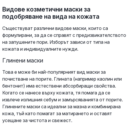
Видове козметични маски за
подобряване на вида на кожата
Съществуват различни видове маски, които са
формулирани, за да се справят с предизвикателството
на запушените пори. Изборът зависи от типа на
кожата и индивидуалните нужди.
Глинени маски
Това е може би най-популярният вид маски за
почистване на порите. Глината (например каолин или
бентонит) има естествени абсорбиращи свойства.
Когато се нанесе върху кожата, тя помага да се
извлече излишния себум и замърсяванията от порите.
Глинените маски са идеални за мазна и комбинирана
кожа, тъй като помагат за матирането и оставят
усещане за чистота и свежест.