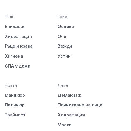
Тяло
Грим
Епилация
Основа
Хидратация
Очи
Ръце и крака
Вежди
Хигиена
Устни
СПА у дома
Нокти
Лице
Маникюр
Демакиаж
Педикюр
Почистване на лице
Трайност
Хидратация
Маски