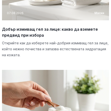
07.08.2026
Маски
Добър измиващ гел за лице: какво да вземете
предвид при избора
Открийте как да изберете най-добрия измиващ гел за лице,
който нежно почиства и запазва естествената хидратация
на кожата.