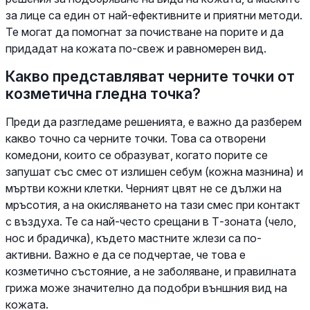
за лице са един от най-ефективните и приятни методи.
Те могат да помогнат за почистване на порите и да
придадат на кожата по-свеж и равномерен вид.
Какво представляват черните точки от
козметична гледна точка?
Преди да разгледаме решенията, е важно да разберем
какво точно са черните точки. Това са отворени
комедони, които се образуват, когато порите се
запушат със смес от излишен себум (кожна мазнина) и
мъртви кожни клетки. Черният цвят не се дължи на
мръсотия, а на окисляването на тази смес при контакт
с въздуха. Те са най-често срещани в Т-зоната (чело,
нос и брадичка), където мастните жлези са по-
активни. Важно е да се подчертае, че това е
козметично състояние, а не заболяване, и правилната
грижа може значително да подобри външния вид на
кожата.