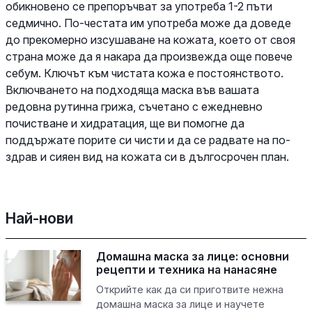
обикновено се препоръчват за употреба 1-2 пъти
седмично. По-честата им употреба може да доведе
до прекомерно изсушаване на кожата, което от своя
страна може да я накара да произвежда още повече
себум. Ключът към чистата кожа е постоянството.
Включването на подходяща маска във вашата
редовна рутинна грижа, съчетано с ежедневно
почистване и хидратация, ще ви помогне да
поддържате порите си чисти и да се радвате на по-
здрав и сияен вид на кожата си в дългосрочен план.
Най-нови
Домашна маска за лице: основни
рецепти и техника на нанасяне
Открийте как да си приготвите нежна
домашна маска за лице и научете