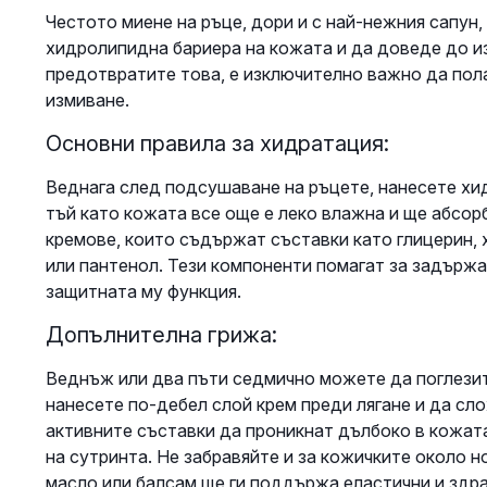
Честото миене на ръце, дори и с най-нежния сапун
хидролипидна бариера на кожата и да доведе до и
предотвратите това, е изключително важно да пола
измиване.
Основни правила за хидратация:
Веднага след подсушаване на ръцете, нанесете хи
тъй като кожата все още е леко влажна и ще абсор
кремове, които съдържат съставки като глицерин, 
или пантенол. Тези компоненти помагат за задържа
защитната му функция.
Допълнителна грижа:
Веднъж или два пъти седмично можете да поглезит
нанесете по-дебел слой крем преди лягане и да сл
активните съставки да проникнат дълбоко в кожата 
на сутринта. Не забравяйте и за кожичките около 
масло или балсам ще ги поддържа еластични и здра