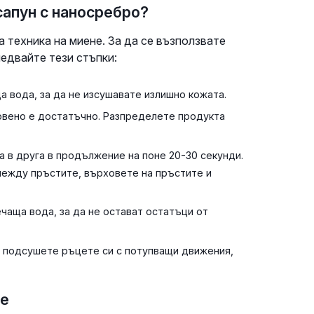
сапун с наносребро?
 техника на миене. За да се възползвате
едвайте тези стъпки:
а вода, за да не изсушавате излишно кожата.
овено е достатъчно. Разпределете продукта
 в друга в продължение на поне 20-30 секунди.
между пръстите, върховете на пръстите и
чаща вода, за да не остават остатъци от
и подсушете ръцете си с потупващи движения,
не