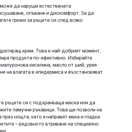
, може да наруши естествената
зсушаване, опъване и дискомфорт. За да
гате грижи за ръцете си след всяко
дратиращ крем. Това е най-добрият момент,
бира продукта по-ефективно. Избирайте
хиалуронова киселина, масло от ший, урея
не на влагата в епидермиса и възстановяват
е ръцете си с подхранваща маска или да
ожите памучни ръкавици. Това ще позволи на
през нощта, като я направят мека и гладка
ноктите – редовното втриване на специално
ви.