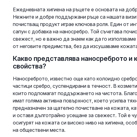
Ежедневната хигиена на ръцете е основата на доб
Нежните и добре поддържани ръце са нашата визитн
почистващ продукт играе ключова роля. Един от ин
сапун с добавка на наносребро. Той съчетава почи
свежест, но е важно да знаем как да го използваме
от неговите предимства, без да изсушаваме кожата
Какво представлява наносреброто и к
свойства?
Наносреброто, известно още като колоидно сребро
частици сребро, суспендирани в течност. В козмети
които подпомагат поддържането на чистота. Благо
имат голяма активна повърхност, което усилва тях
предназначен за щателно почистване на кожата, ка
и оставя дълготрайно усещане за свежест. Той е чу
осигурят на кожата си високо ниво на хигиена, осо
на обществени места.