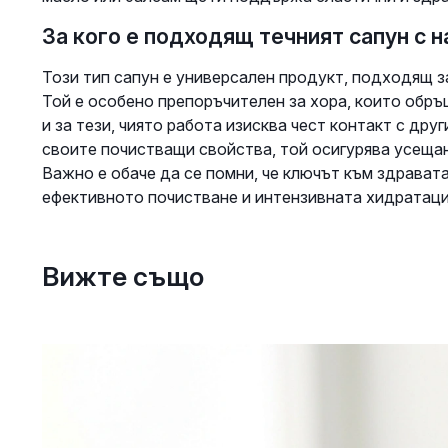
За кого е подходящ течният сапун с 
Този тип сапун е универсален продукт, подходящ 
Той е особено препоръчителен за хора, които обръ
и за тези, чиято работа изисква чест контакт с дру
своите почистващи свойства, той осигурява усещан
Важно е обаче да се помни, че ключът към здрават
ефективното почистване и интензивната хидратаци
Вижте също