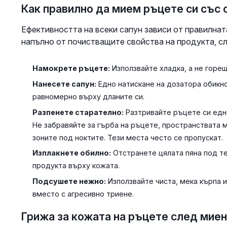
Как правилно да мием ръцете си със 
Ефективността на всеки сапун зависи от правилната
напълно от почистващите свойства на продукта, сл
Намокрете ръцете:
Използвайте хладка, а не горещ
Нанесете сапун:
Едно натискане на дозатора обикн
равномерно върху дланите си.
Разпенете старателно:
Разтривайте ръцете си една
Не забравяйте за гърба на ръцете, пространствата 
зоните под ноктите. Тези места често се пропускат.
Изплакнете обилно:
Отстранете цялата пяна под те
продукта върху кожата.
Подсушете нежно:
Използвайте чиста, мека кърпа 
вместо с агресивно триене.
Грижа за кожата на ръцете след мие