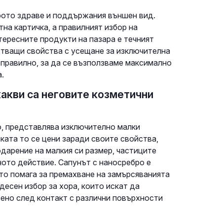
рото здраве и поддържания външен вид.
а картичка, а правилният избор на
тересните продукти на пазара е течният
стващи свойства с усещане за изключителна
 правилно, за да се възползваме максимално
.
акви са неговите козметични
, представлява изключително малки
ката то се цени заради своите свойства,
дарение на малкия си размер, частиците
ното действие. Сапунът с наносребро е
то помага за премахване на замърсяванията
десен избор за хора, които искат да
бено след контакт с различни повърхности