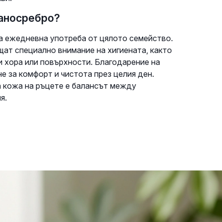
наносребро?
за ежедневна употреба от цялото семейство.
щат специално внимание на хигиената, както
ги хора или повърхности. Благодарение на
е за комфорт и чистота през целия ден.
а кожа на ръцете е балансът между
я.