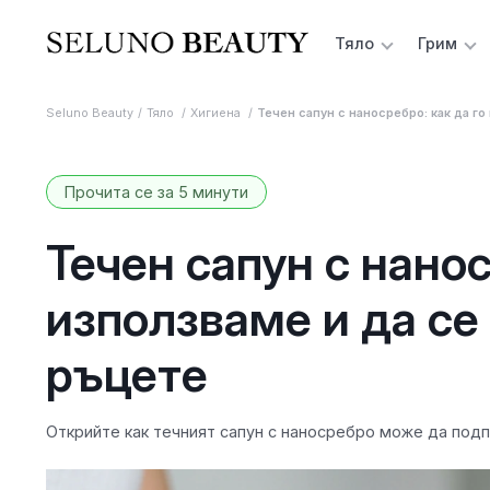
Тяло
Грим
Seluno Beauty
Тяло
Хигиена
Течен сапун с наносребро: как да го
Прочита се за 5 минути
Течен сапун с нанос
използваме и да се
ръцете
Открийте как течният сапун с наносребро може да подп