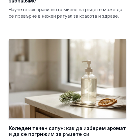
забравяме
Научете как правилното миене на ръцете може да
се превърне в нежен ритуал за красота и здраве.
Коледен течен сапун: как да изберем аромат
и да се погрижим за ръцете си