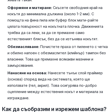
Оформяне и матиране:
Скъсете свободния край на
нокътя до минимална дължина (около 1-2 мм). С
помощта на фина пила или буфер блок мати-райте
цялата повърхност на нокътната плочка. Движенията
трябва да са леки, за да се премахне само
естественият блясък, без да се изтънява нокътят.
Обезмасляване:
Почистете праха от пиленето с четка
и обилно напоен с обезмаслител (клийнър) тампон без
власинки. Това ще премахне всякакви мазнини и
замърсявания.
Нанасяне на основа:
Нанесете тънък слой праймер
(основа) според вида на системата, която ще
използвате (гел, акрил). Това осигурява по-добро
сцепление между естествения нокът и материала за
изграждане.
Как да съобразим и изрежем шаблона?