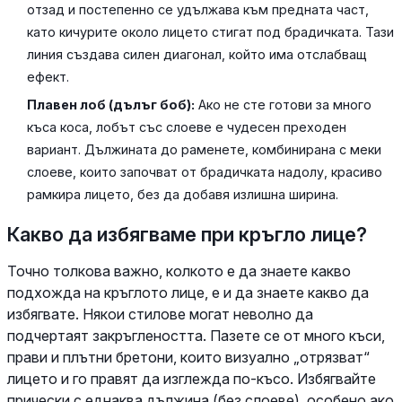
отзад и постепенно се удължава към предната част,
като кичурите около лицето стигат под брадичката. Тази
линия създава силен диагонал, който има отслабващ
ефект.
Плавен лоб (дълъг боб):
Ако не сте готови за много
къса коса, лобът със слоеве е чудесен преходен
вариант. Дължината до раменете, комбинирана с меки
слоеве, които започват от брадичката надолу, красиво
рамкира лицето, без да добавя излишна ширина.
Какво да избягваме при кръгло лице?
Точно толкова важно, колкото е да знаете какво
подхожда на кръглото лице, е и да знаете какво да
избягвате. Някои стилове могат неволно да
подчертаят закръглеността. Пазете се от много къси,
прави и плътни бретони, които визуално „отрязват“
лицето и го правят да изглежда по-късо. Избягвайте
прически с еднаква дължина (без слоеве), особено ако