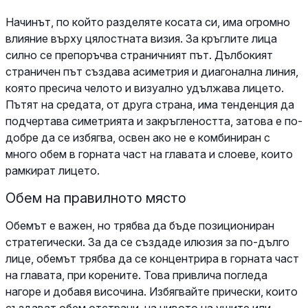
Начинът, по който разделяте косата си, има огромно
влияние върху цялостната визия. За кръглите лица
силно се препоръчва страничният път. Дълбокият
страничен път създава асиметрия и диагонална линия,
която пресича челото и визуално удължава лицето.
Пътят на средата, от друга страна, има тенденция да
подчертава симетрията и закръглеността, затова е по-
добре да се избягва, освен ако не е комбиниран с
много обем в горната част на главата и слоеве, които
рамкират лицето.
Обем на правилното място
Обемът е важен, но трябва да бъде позициониран
стратегически. За да се създаде илюзия за по-дълго
лице, обемът трябва да се концентрира в горната част
на главата, при корените. Това привлича погледа
нагоре и добавя височина. Избягвайте прически, които
създават обем отстрани, на нивото на ушите или