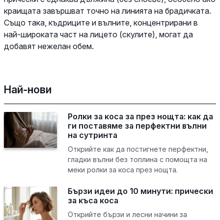
краищата завършват точно на линията на брадичката.
Също така, къдриците и вълните, концентрирани в
най-широката част на лицето (скулите), могат да
добавят нежелан обем.
Най-нови
Ролки за коса за през нощта: как да
ги поставяме за перфектни вълни
на сутринта
Открийте как да постигнете перфектни,
гладки вълни без топлина с помощта на
меки ролки за коса през нощта.
Бързи идеи до 10 минути: прически
за къса коса
Открийте бързи и лесни начини за