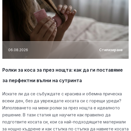
06.08.2026
Стилизиране
Ролки за коса за през нощта: как да ги поставяме
за перфектни вълни на сутринта
Искате ли да се събуждате с красива и обемна прическа
всеки ден, без да увреждате косата си с горещи уреди?
Използването на меки ролки за през нощта е идеалното
решение. В тази статия ще научите как правилно да
подготвите косата си, кои са най-подходящите материали
за нощно къдрене и как стъпка по стъпка да навиете косата