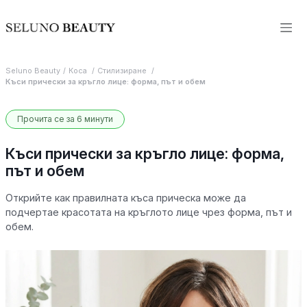
Seluno Beauty
Коса
Стилизиране
Къси прически за кръгло лице: форма, път и обем
Прочита се за 6 минути
Къси прически за кръгло лице: форма,
път и обем
Открийте как правилната къса прическа може да
подчертае красотата на кръглото лице чрез форма, път и
обем.