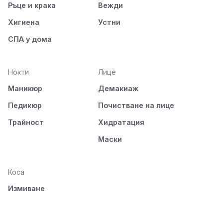
Ръце и крака
Вежди
Хигиена
Устни
СПА у дома
Нокти
Лице
Маникюр
Демакиаж
Педикюр
Почистване на лице
Трайност
Хидратация
Маски
Коса
Измиване
Подхранване
Стилизиране