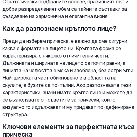
Стратегически подбраните слоеве, правилният път и
добре разпределеният обем са тайните съставки за
създаване на хармонична и елегантна визия.
Как да разпознаем кръглото лице?
Преди да изберем прическа, е важно да сме сигурни
каква е формата на лицето ни. Кръглата форма се
характеризира с няколко отличителни черти.
Дължината и ширината на лицето са почти равни, а
линията на челюстта е мека и заоблена, без остри ъгли.
Най-широката част обикновено е в областта на
скулите, а бузите са по-пълни. Ако разпознавате тези
характеристики, значи имате кръгло лице и можете да
се възползвате от съветите за прически, които
визуално го издължават и му придават по-дефинирана
структура.
Ключови елементи за перфектната къса
прическа