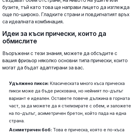
бузите, тъй като това ще направи лицето да изглежда
още по-широко. Гладките страни и повдигнатият връх
са идеалната комбинация.
Идеи за къси прически, които да
обмислите
Въоръжени с тези знания, можете да обсъдите с
вашия фризьор няколко основни типа прически, които
могат да бъдат адаптирани за вас.
Удължено пикси:
Класическата много къса прическа
пикси може да бъде рискована, но нейният по-дълъг
вариант е идеален. Оставете повече дължина в горната
част, за да можете да я стилизирате с обем, и заложете
на по-дълъг, асиметричен бретон, който пада на една
страна.
Асиметричен боб:
Това е прическа, която е по-къса