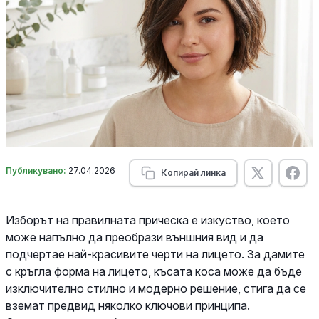
Публикувано:
27.04.2026
Копирай линка
Изборът на правилната прическа е изкуство, което
може напълно да преобрази външния вид и да
подчертае най-красивите черти на лицето. За дамите
с кръгла форма на лицето, късата коса може да бъде
изключително стилно и модерно решение, стига да се
вземат предвид няколко ключови принципа.