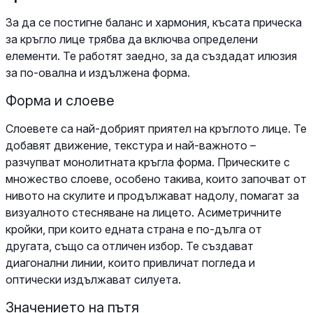
За да се постигне баланс и хармония, късата прическа
за кръгло лице трябва да включва определени
елементи. Те работят заедно, за да създадат илюзия
за по-овална и издължена форма.
Форма и слоеве
Слоевете са най-добрият приятел на кръглото лице. Те
добавят движение, текстура и най-важното –
разчупват монолитната кръгла форма. Прическите с
множество слоеве, особено такива, които започват от
нивото на скулите и продължават надолу, помагат за
визуалното стесняване на лицето. Асиметричните
кройки, при които едната страна е по-дълга от
другата, също са отличен избор. Те създават
диагонални линии, които привличат погледа и
оптически издължават силуета.
Значението на пътя