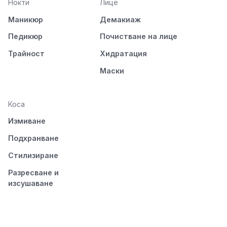
Нокти
Лице
Маникюр
Демакиаж
Педикюр
Почистване на лице
Трайност
Хидратация
Маски
Коса
Измиване
Подхранване
Стилизиране
Разресване и
изсушаване