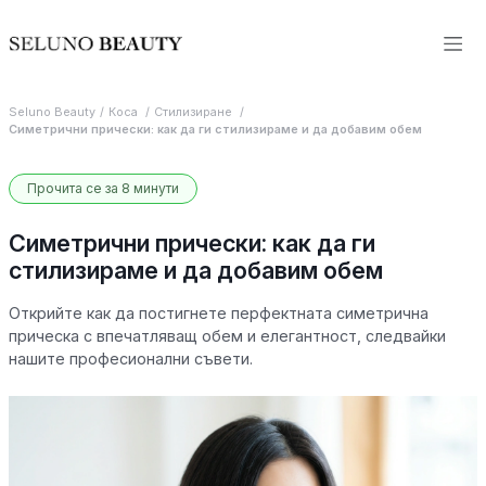
Seluno Beauty
Коса
Стилизиране
Симетрични прически: как да ги стилизираме и да добавим обем
Прочита се за 8 минути
Симетрични прически: как да ги
стилизираме и да добавим обем
Открийте как да постигнете перфектната симетрична
прическа с впечатляващ обем и елегантност, следвайки
нашите професионални съвети.