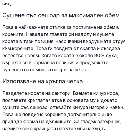
вид.
Сушене със сешоар за максимален обем
Това е най-важната стъпка за постигане на обем в
корените. Наведете главата си надолу и сушете
косата в тази позиция, насочвайки въздушната струя
към корените. Това ги повдига от скалпа и създава
естествен обем. Когато косата е около 80% суха,
върнете се в нормална позиция и продължете
сушенето с помощта на кръгла четка.
Използване на кръгла четка
Разделете косата на сектори. Вземете кичур коса,
поставете кръглата четка в основата му и докато
сушите със сешоар, опъвайте кичура нагоре и навън.
Това ще повдигне корените допълнително и ще
придаде форма на дължините. За гладък завършек,
навийте леко краищата навътре или навън, в