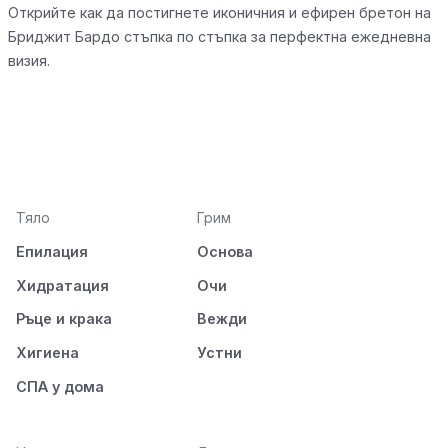
Открийте как да постигнете иконичния и ефирен бретон на
Бриджит Бардо стъпка по стъпка за перфектна ежедневна
визия.
Тяло
Грим
Епилация
Основа
Хидратация
Очи
Ръце и крака
Вежди
Хигиена
Устни
СПА у дома