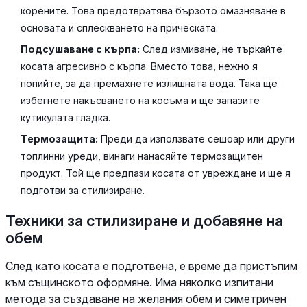
корените. Това предотвратява бързото омазняване в
основата и сплескването на прическата.
Подсушаване с кърпа:
След измиване, не търкайте
косата агресивно с кърпа. Вместо това, нежно я
попийте, за да премахнете излишната вода. Така ще
избегнете накъсването на косъма и ще запазите
кутикулата гладка.
Термозащита:
Преди да използвате сешоар или други
топлинни уреди, винаги нанасяйте термозащитен
продукт. Той ще предпази косата от увреждане и ще я
подготви за стилизиране.
Техники за стилизиране и добавяне на
обем
След като косата е подготвена, е време да пристъпим
към същинското оформяне. Има няколко изпитани
метода за създаване на желания обем и симетричен