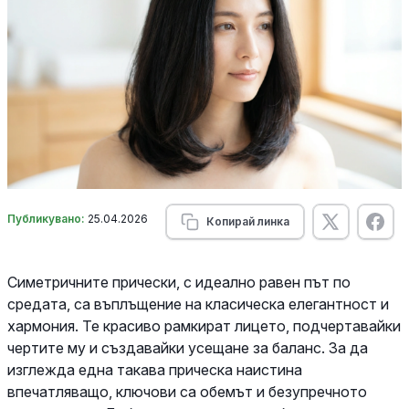
Публикувано:
25.04.2026
Копирай линка
Симетричните прически, с идеално равен път по
средата, са въплъщение на класическа елегантност и
хармония. Те красиво рамкират лицето, подчертавайки
чертите му и създавайки усещане за баланс. За да
изглежда една такава прическа наистина
впечатляващо, ключови са обемът и безупречното