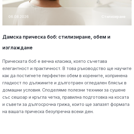
06.08.2026
Стилизиране
Дамска прическа боб: стилизиране, обем и
изглаждане
Прическата боб е вечна класика, която съчетава
елегантност и практичност. В това ръководство ще научите
как да постигнете перфектен обем в корените, копринена
гладкост по дължините и дълготраен огледален блясък в
домашни условия. Споделяме полезни техники за сушене
със сешоар и кръгла четка, правилна подготовка на косата
и съвети за дългосрочна грижа, които ще запазят формата
на вашата прическа безупречна всеки ден.