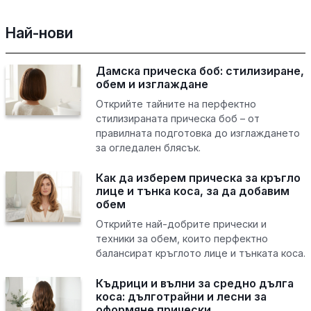
Най-нови
Дамска прическа боб: стилизиране,
обем и изглаждане
Открийте тайните на перфектно
стилизираната прическа боб – от
правилната подготовка до изглаждането
за огледален блясък.
Как да изберем прическа за кръгло
лице и тънка коса, за да добавим
обем
Открийте най-добрите прически и
техники за обем, които перфектно
балансират кръглото лице и тънката коса.
Къдрици и вълни за средно дълга
коса: дълготрайни и лесни за
оформяне прически