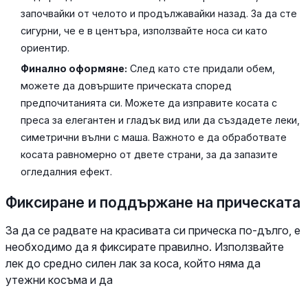
започвайки от челото и продължавайки назад. За да сте
сигурни, че е в центъра, използвайте носа си като
ориентир.
Финално оформяне:
След като сте придали обем,
можете да довършите прическата според
предпочитанията си. Можете да изправите косата с
преса за елегантен и гладък вид или да създадете леки,
симетрични вълни с маша. Важното е да обработвате
косата равномерно от двете страни, за да запазите
огледалния ефект.
Фиксиране и поддържане на прическата
За да се радвате на красивата си прическа по-дълго, е
необходимо да я фиксирате правилно. Използвайте
лек до средно силен лак за коса, който няма да
утежни косъма и да