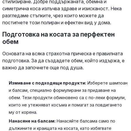
стилизиране. Добре поддържаната, обемна и
симетрична коса излъчва здраве и изисканост. Нека
разгледаме стъпките, чрез които можете да
постигнете този полиран и ефектен вид у дома.
Подготовка на косата за перфектен
обем
Основата на всяка страхотна прическа е правилната
подготовка. За да създадете обем, който издържа, е
важно да започнете още под душа.
Измиване с подходящи продукти:
Изберете шампоан
и балсам, специално формулирани за придаване на
обем. Тези продукти обикновено са с по-леки формули,
които не утежняват косъма и помагат за повдигането
му от корена.
Нанасяне на балсам:
Нанасяйте балсама само по
дължините и краищата на косата, като избягвате