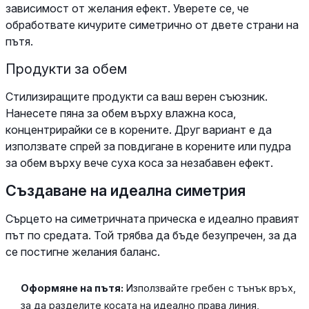
зависимост от желания ефект. Уверете се, че
обработвате кичурите симетрично от двете страни на
пътя.
Продукти за обем
Стилизиращите продукти са ваш верен съюзник.
Нанесете пяна за обем върху влажна коса,
концентрирайки се в корените. Друг вариант е да
използвате спрей за повдигане в корените или пудра
за обем върху вече суха коса за незабавен ефект.
Създаване на идеална симетрия
Сърцето на симетричната прическа е идеално правият
път по средата. Той трябва да бъде безупречен, за да
се постигне желания баланс.
Оформяне на пътя:
Използвайте гребен с тънък връх,
за да разделите косата на идеално права линия,