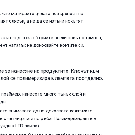
жно матирайте цялата повърхност на
ят блясък, а не да се изтъни нокътят.
ка и след това обтрийте всеки нокът с тампон,
ент нататък не докосвайте ноктите си.
ме за нанасяне на продуктите. Ключът към
 слой се полимеризира в лампата поотделно.
 праймер, нанесете много тънък слой и
ди.
ато внимавате да не докосвате кожичките.
е с четчицата и по ръба. Полимеризирайте в
унди в LED лампа).