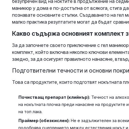
безупречен вид на ноктите в продължение на седм
маникюр у дома е по-достъпна от всякога, стига да
познавате основните стъпки. Създаването на гел м
малко практика резултатите могат да бъдат сравни
Какво съдържа основният комплект з
За да започнете своето приключение с гел маникюр
комплект, който включва няколко ключови елемента
заедно, за да осигурят правилното нанасяне, втвъ
Подготвителни течности и основни покр
Това са продуктите, които подготвят нокътната пл
Почистващ препарат (клийнър):
Течност на алкохо
на нокътната плочка преди нанасяне на продуктите и
на топ лака.
Праймер (обезкислен):
Не е задължителен за всеки
подобрява сцеплението между естествения нокът и 