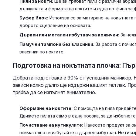
Пили за нокти:
Ще ви трябват пили с различна абраз
дължината и формата на ноктите и една по-фина за 
Буфер блок:
Използва се за матиране на нокътната 
доброто сцепление на основата.
Дървен или метален избутвач за кожички:
За нежн
Памучни тампони без власинки:
За работа с почис
власинки по ноктите.
Подготовка на нокътната плочка: Пър
Добрата подготовка е 90% от успешния маникюр. Не
зависи колко дълго ще издържи вашият гел лак. Пр
трябва да се изпълнят внимателно.
Оформяне на ноктите:
С помощта на пила придайте
Движете пилата само в една посока, за да избегнете
Почистване на кутикулите:
Нанесете продукт за ом
внимателно ги избутайте с дървен избутвач. Не ги из