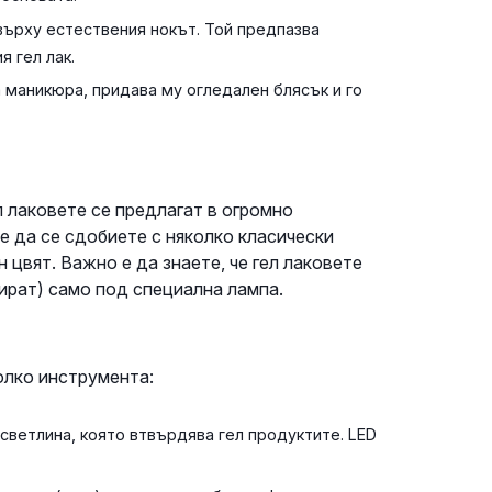
върху естествения нокът. Той предпазва
я гел лак.
 маникюра, придава му огледален блясък и го
л лаковете се предлагат в огромно
е да се сдобиете с няколко класически
 цвят. Важно е да знаете, че гел лаковете
зират) само под специална лампа.
олко инструмента:
 светлина, която втвърдява гел продуктите. LED