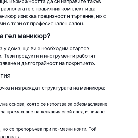
ици. Възможността да си направите такъв
 разполагате с правилния комплект и да
аникюр изисква прецизност и търпение, но с
ми с тези от професионален салон.
а гел маникюр?
а у дома, ще ви е необходим стартов
. Тези продукти и инструменти работят
рдяване и дълготрайност на покритието.
ития
очка и изграждат структурата на маникюра:
лна основа, която се използва за обезмасляване
 за премахване на лепкавия слой след изпичане
, но се препоръчва при по-мазни нокти. Той
основата.