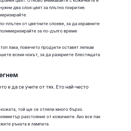
брания цвят. Отново внимавайте с кожичките и
нужни два слоя цвят за плътно покритие.
меризирайте.
по-плътен от цветните слоеве, за да изравните
 полимеризирайте за по-дълго време
топ лака, повечето продукти оставят лепкав
ршете всеки нокът, за да разкриете блестящата
бегнем
о е да се учите от тях. Ето най-често
 кожата, той ще се отлепи много бързо.
илиметър разстояние от кожичките. Ако все пак
жите ръката в лампата.