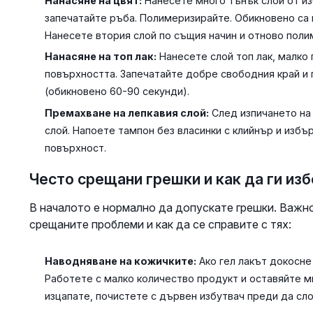
Нанасяне на цвят:
Нанесете много тънък слой от из
запечатайте ръба. Полимеризирайте. Обикновено са 
Нанесете втория слой по същия начин и отново поли
Нанасяне на топ лак:
Нанесете слой топ лак, малко 
повърхността. Запечатайте добре свободния край и
(обикновено 60-90 секунди).
Премахване на лепкавия слой:
След изпичането на 
слой. Напоете тампон без власинки с клийнър и избъ
повърхност.
Често срещани грешки и как да ги из
В началото е нормално да допускате грешки. Важнот
срещаните проблеми и как да се справите с тях:
Наводняване на кожичките:
Ако гел лакът докосне
Работете с малко количество продукт и оставяйте м
изцапате, почистете с дървен избутвач преди да сло