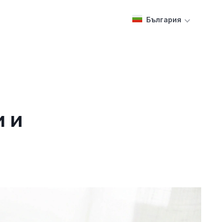
България
и и