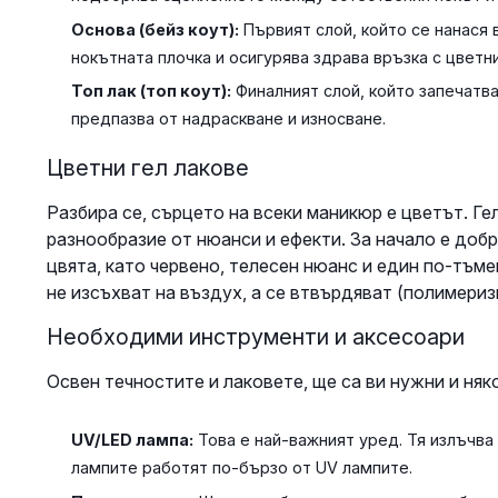
Основа (бейз коут):
Първият слой, който се нанася 
нокътната плочка и осигурява здрава връзка с цветни
Топ лак (топ коут):
Финалният слой, който запечатва
предпазва от надраскване и износване.
Цветни гел лакове
Разбира се, сърцето на всеки маникюр е цветът. Ге
разнообразие от нюанси и ефекти. За начало е добр
цвята, като червено, телесен нюанс и един по-тъмен
не изсъхват на въздух, а се втвърдяват (полимери
Необходими инструменти и аксесоари
Освен течностите и лаковете, ще са ви нужни и няк
UV/LED лампа:
Това е най-важният уред. Тя излъчва
лампите работят по-бързо от UV лампите.