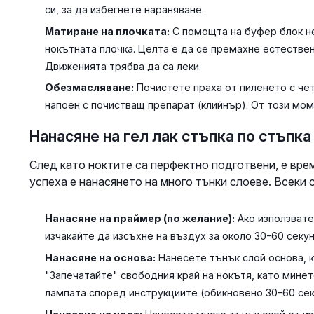
си, за да избегнете нараняване.
Матиране на плочката:
С помощта на буфер блок не
нокътната плочка. Целта е да се премахне естествени
Движенията трябва да са леки.
Обезмасляване:
Почистете праха от пиленето с чет
напоен с почистващ препарат (клийнър). От този мом
Нанасяне на гел лак стъпка по стъпка
След като ноктите са перфектно подготвени, е вре
успеха е нанасянето на много тънки слоеве. Всеки
Нанасяне на праймер (по желание):
Ако използвате
изчакайте да изсъхне на въздух за около 30-60 секун
Нанасяне на основа:
Нанесете тънък слой основа, к
"Запечатайте" свободния край на нокътя, като минет
лампата според инструкциите (обикновено 30-60 сек