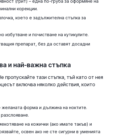
ивност (грит) – една по-груба за оформяне на
финални корекции.
плочка, което е задължителна стъпка за
о избутване и почистване на кутикулите.
тващия препарат, без да оставят досадни
ва и най-важна стъпка
 пропускайте тази стъпка, тъй като от нея
оцесът включва няколко действия, които
 желаната форма и дължина на ноктите.
 разслояване.
екотяване на кожички (ако имате такъв) и
рязвайте, освен ако не сте сигурни в уменията