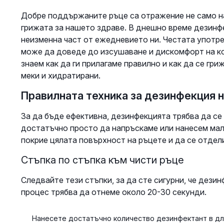
Добре поддържаните ръце са отражение не само на
грижата за нашето здраве. В днешно време дезинфе
неизменна част от ежедневието ни. Честата употр
може да доведе до изсушаване и дискомфорт на к
знаем как да ги прилагаме правилно и как да се гриж
меки и хидратирани.
Правилната техника за дезинфекция 
За да бъде ефективна, дезинфекцията трябва да се
достатъчно просто да напръскаме или нанесем мал
покрие цялата повърхност на ръцете и да се отдел
Стъпка по стъпка към чисти ръце
Следвайте тези стъпки, за да сте сигурни, че дези
процес трябва да отнеме около 20-30 секунди.
Нанесете достатъчно количество дезинфектант в дла