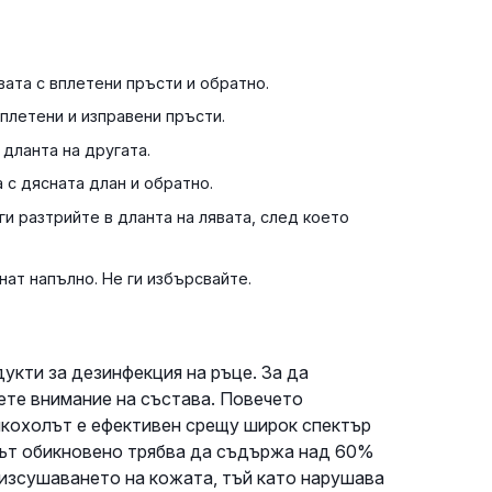
вата с вплетени пръсти и обратно.
вплетени и изправени пръсти.
 дланта на другата.
 с дясната длан и обратно.
и разтрийте в дланта на лявата, след което
ат напълно. Не ги избърсвайте.
укти за дезинфекция на ръце. За да
ете внимание на състава. Повечето
лкохолът е ефективен срещу широк спектър
тът обикновено трябва да съдържа над 60%
 изсушаването на кожата, тъй като нарушава