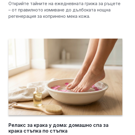
Открийте тайните на ежедневната грижа за ръцете
– от правилното измиване до дълбоката нощна
регенерация за копринено мека кожа.
Релакс за крака у дома: домашно спа за
крака стъпка по стъпка