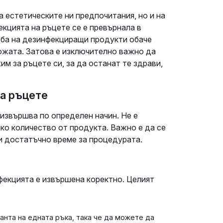
 естетическите ни предпочитания, но и на
кцията на ръцете се е превърнала в
еба на дезинфекциращи продукти обаче
ожата. Затова е изключително важно да
им за ръцете си, за да останат те здрави,
на ръцете
 извършва по определен начин. Не е
ко количество от продукта. Важно е да се
и достатъчно време за процедурата.
нфекцията е извършена коректно. Целият
нта на едната ръка, така че да можете да