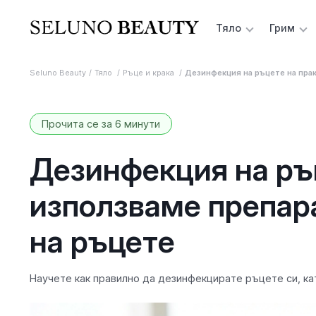
Тяло
Грим
Seluno Beauty
Тяло
Ръце и крака
Дезинфекция на ръцете на прак
Прочита се за 6 минути
Дезинфекция на ръц
използваме препар
на ръцете
Научете как правилно да дезинфекцирате ръцете си, к