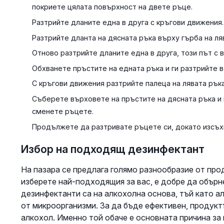
покриете цялата повърхност на двете ръце.
Разтрийте дланите една в друга с кръгови движения.
Разтрийте дланта на дясната ръка върху гърба на ля
Отново разтрийте дланите една в друга, този път с 
Обхванете пръстите на едната ръка и ги разтрийте в
С кръгови движения разтрийте палеца на лявата ръка
Съберете върховете на пръстите на дясната ръка и г
сменете ръцете.
Продължете да разтривате ръцете си, докато изсъхн
Избор на подходящ дезинфектант
На пазара се предлага голямо разнообразие от прод
изберете най-подходящия за вас, е добре да обърн
дезинфектанти са на алкохолна основа, тъй като а
от микроорганизми. За да бъде ефективен, продук
алкохол. Именно той обаче е основната причина за