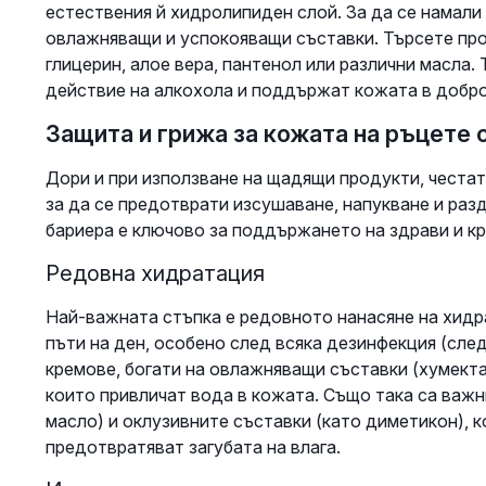
естествения й хидролипиден слой. За да се намали
овлажняващи и успокояващи съставки. Търсете пр
глицерин, алое вера, пантенол или различни масла
действие на алкохола и поддържат кожата в добро
Защита и грижа за кожата на ръцете
Дори и при използване на щадящи продукти, честа
за да се предотврати изсушаване, напукване и раз
бариера е ключово за поддържането на здрави и кр
Редовна хидратация
Най-важната стъпка е редовното нанасяне на хидра
пъти на ден, особено след всяка дезинфекция (след
кремове, богати на овлажняващи съставки (хумекта
които привличат вода в кожата. Също така са важн
масло) и оклузивните съставки (като диметикон), 
предотвратяват загубата на влага.