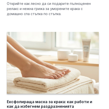
Открийте как лесно да си подарите пълноценен
релакс и нежна грижа за уморените крака с
домашно спа стъпка по стъпка.
Ексфолираща маска за крака: как работи и
как да избегнем раздразненията