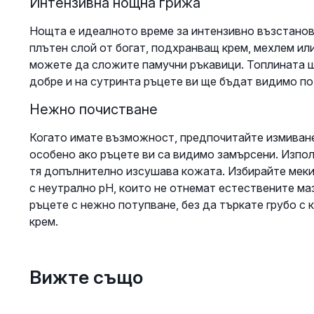
Интензивна нощна грижа
Нощта е идеалното време за интензивно възстанов
плътен слой от богат, подхранващ крем, мехлем или
можете да сложите памучни ръкавици. Топлината щ
добре и на сутринта ръцете ви ще бъдат видимо по-
Нежно почистване
Когато имате възможност, предпочитайте измиване
особено ако ръцете ви са видимо замърсени. Използ
тя допълнително изсушава кожата. Избирайте меки
с неутрално pH, които не отнемат естествените ма
ръцете с нежно потупване, без да търкате грубо с 
крем.
Вижте също