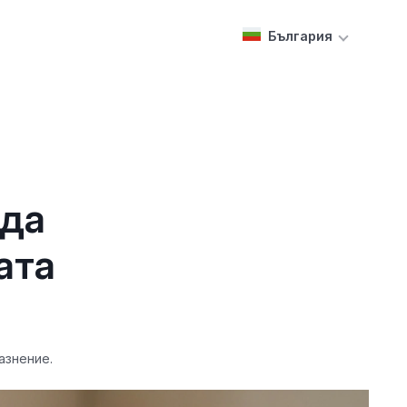
България
 да
ата
азнение.