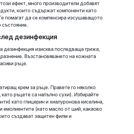
 този ефект, много производители добавят
одукти, които съдържат компоненти като
. Те помагат да се компенсира изсушаващото
 състояние.
 след дезинфекция
та дезинфекция изисква последваща грижа,
дразнение. Възстановяването на кожната
асиви ръце.
тиращ крем за ръце. Правете го няколко
 като ръцете са напълно сухи). Избирайте
нти) като глицерин и хиалуронова киселина,
и емолиентите (като масло от ший, какаово
които създават защитен филм и