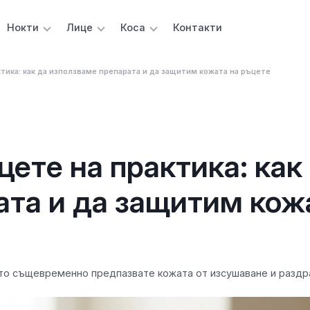
Нокти
Лице
Коса
Контакти
тика: как да използваме препарата и да защитим кожата на ръцете
ете на практика: как
ата и да защитим кож
ато същевременно предпазвате кожата от изсушаване и раздр