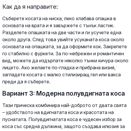
Как да я направите:
Съберете косата на ниска, леко хлабава опашка в
основата на врата и я завържете с тънък ластик.
Разделете опашката на две части и ги усучете една
около друга. След това увийте усуканата коса около
основата на опашката, за да оформите кок. Закрепете
го стабилно с фуркети. За по-небрежен и романтичен
вид, можете да издърпате няколко тънки кичура около
лицето. Ако желаете по-гладка и прибрана визия,
загладете косата с малко стилизиращ гел или вакса
преди да я съберете.
Вариант 3: Модерна полувдигната коса
Тази прическа комбинира най-доброто от двата свята
– удобството на вдигнатата коса и красотата на
пуснатата. Полувдигнатата коса е чудесен избор за
коса със средна дължина, защото създава илюзия за