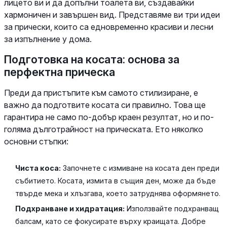
лицето ви и да допълни тоалета ви, създавайки
хармоничен и завършен вид. Представяме ви три идеи
за прически, които са едновременно красиви и лесни
за изпълнение у дома.
Подготовка на косата: основа за
перфектна прическа
Преди да пристъпите към самото стилизиране, е
важно да подготвите косата си правилно. Това ще
гарантира не само по-добър краен резултат, но и по-
голяма дълготрайност на прическата. Ето няколко
основни стъпки:
Чиста коса:
Започнете с измиване на косата ден преди
събитието. Косата, измита в същия ден, може да бъде
твърде мека и хлъзгава, което затруднява оформянето.
Подхранване и хидратация:
Използвайте подхранващ
балсам, като се фокусирате върху краищата. Добре