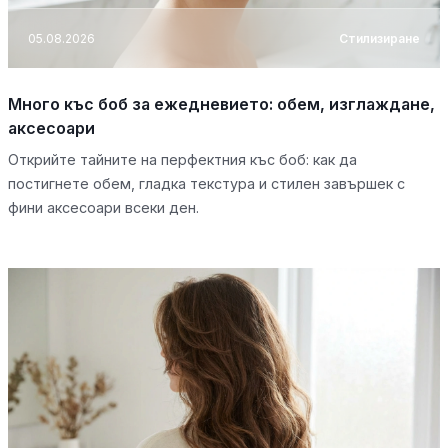
05.08.2026
Стилизиране
Много къс боб за ежедневието: обем, изглаждане,
аксесоари
Открийте тайните на перфектния къс боб: как да
постигнете обем, гладка текстура и стилен завършек с
фини аксесоари всеки ден.