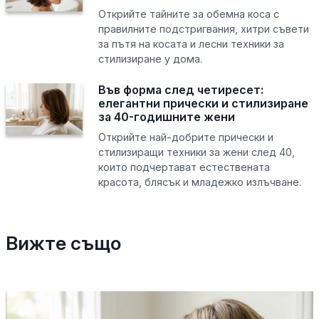
Открийте тайните за обемна коса с
правилните подстригвания, хитри съвети
за пътя на косата и лесни техники за
стилизиране у дома.
Във форма след четиресет:
елегантни прически и стилизиране
за 40-годишните жени
Открийте най-добрите прически и
стилизиращи техники за жени след 40,
които подчертават естествената
красота, блясък и младежко излъчване.
Вижте също