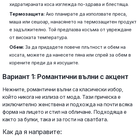
хидратираната коса изглежда по-здрава и блестяща.
Термозащита:
Ако планирате да използвате преса,
маша или сешоар, нанасянето на термозащитен продукт
е задължително. Той предпазва косъма от увреждане
от високата температура.
Обем:
За да придадете повече плътност и обем на
косата, можете да нанесете пяна или спрей за обем в
корените преди да я изсушите.
Вариант 1: Романтични вълни с акцент
Нежните, романтични вълни са класически избор,
който никога не излиза от мода. Тази прическа е
изключително женствена и подхожда на почти всяка
форма на лицето и стил на обличане. Подходяща е
както за булки, така и за гости на сватбата.
Как да я направите: