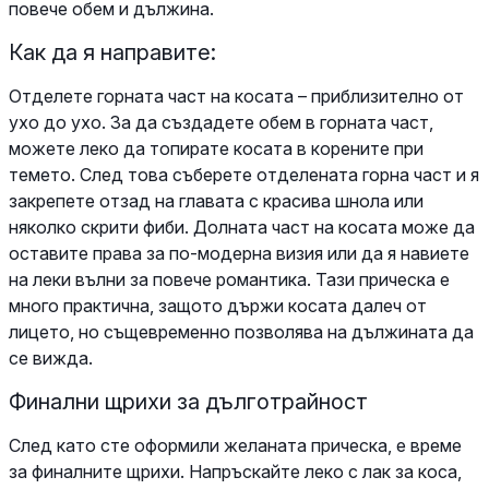
повече обем и дължина.
Как да я направите:
Отделете горната част на косата – приблизително от
ухо до ухо. За да създадете обем в горната част,
можете леко да топирате косата в корените при
темето. След това съберете отделената горна част и я
закрепете отзад на главата с красива шнола или
няколко скрити фиби. Долната част на косата може да
оставите права за по-модерна визия или да я навиете
на леки вълни за повече романтика. Тази прическа е
много практична, защото държи косата далеч от
лицето, но същевременно позволява на дължината да
се вижда.
Финални щрихи за дълготрайност
След като сте оформили желаната прическа, е време
за финалните щрихи. Напръскайте леко с лак за коса,