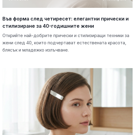
Във форма след четиресет: елегантни прически и
стилизиране за 40-годишните жени
Открийте най-добрите прически и стилизиращи техники за
жени след 40, които подчертават естествената красота,
блясък и младежко излъчване.