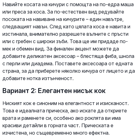
Навийте косата на кичури с помощта на по-едра маша
или преса за коса. За по-естествен вид редувайте
посоката на навиване на кичурите – един навътре,
следващият навън. След като цялата коса е навита и
изстинала, внимателно разрешете вълните с пръсти
или с гребен с широки зъби. Това ще им придаде по-
мек и обемен вид. За финален акцент можете да
добавите деликатен аксесоар – блестяща фиба, шнола
с перли или диадема. Поставете аксесоара от едната
страна, за да приберете няколко кичура от лицето и да
добавите нотка изтънченост.
Вариант 2: Елегантен нисък кок
Ниският кок е синоним на елегантност и изисканост.
Това е идеалната прическа, ако искате да откриете
врата и раменете си, особено ако роклята ви има
красиви детайли в горната част. Прическата е
изчистена, но същевременно много ефектна.