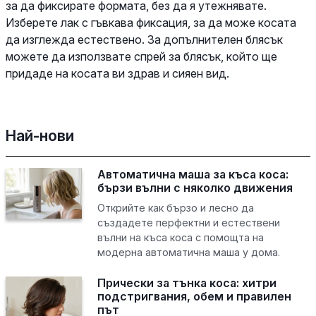
за да фиксирате формата, без да я утежнявате.
Изберете лак с гъвкава фиксация, за да може косата
да изглежда естествено. За допълнителен блясък
можете да използвате спрей за блясък, който ще
придаде на косата ви здрав и сияен вид.
Най-нови
Автоматична маша за къса коса:
бързи вълни с няколко движения
Открийте как бързо и лесно да
създадете перфектни и естествени
вълни на къса коса с помощта на
модерна автоматична маша у дома.
Прически за тънка коса: хитри
подстригвания, обем и правилен
път