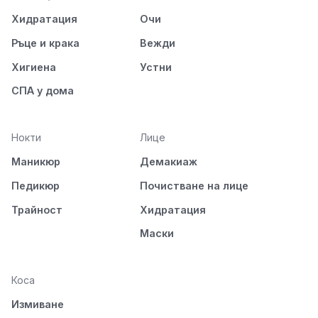
Хидратация
Очи
Ръце и крака
Вежди
Хигиена
Устни
СПА у дома
Нокти
Лице
Маникюр
Демакиаж
Педикюр
Почистване на лице
Трайност
Хидратация
Маски
Коса
Измиване