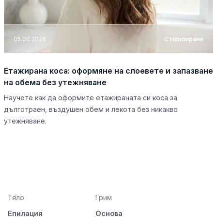
05.08.2026
Стилизиране
Етажирана коса: оформяне на слоевете и запазване
на обема без утежняване
Научете как да оформите етажираната си коса за
дълготраен, въздушен обем и лекота без никакво
утежняване.
Тяло
Грим
Епилация
Основа