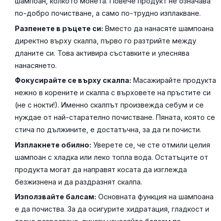
шампоан, колкото монета. Повече продукт не означава
по-добро почистване, а само по-трудно изплакване.
Разпенете в ръцете си:
Вместо да нанасяте шампоана
директно върху скалпа, първо го разтрийте между
дланите си. Това активира съставките и улеснява
нанасянето.
Фокусирайте се върху скалпа:
Масажирайте продукта
нежно в корените и скалпа с върховете на пръстите си
(не с нокти!). Именно скалпът произвежда себум и се
нуждае от най-старателно почистване. Пяната, която се
стича по дължините, е достатъчна, за да ги почисти.
Изплакнете обилно:
Уверете се, че сте отмили целия
шампоан с хладка или леко топла вода. Остатъците от
продукта могат да направят косата да изглежда
безжизнена и да раздразнят скалпа.
Използвайте балсам:
Основната функция на шампоана
е да почиства. За да осигурите хидратация, гладкост и