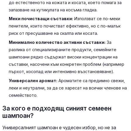
до естественото на кожата и косата, което помага за
запазване на кутикулата на косъма гладка.
Меки почистващи съставки:
Използват се по-меки
пенители, които почистват ефективно, но с по-малък
риск от пресушаване на скалпа или косата.
Минимално количество активни съставки:
За
разлика от специализираните продукти, семейните
шампоани рядко съдържат високи концентрации на
съставки, насочени към конкретен проблем (например
пърхот, косопад или интензивно възстановяване).
Универсален аромат:
Ароматите са предимно свежи,
леки и неутрални, за да се харесат на всички членове на
семейството.
За кого е подходящ синият семеен
шампоан?
Универсалният шампоан е чудесен избор, но не за