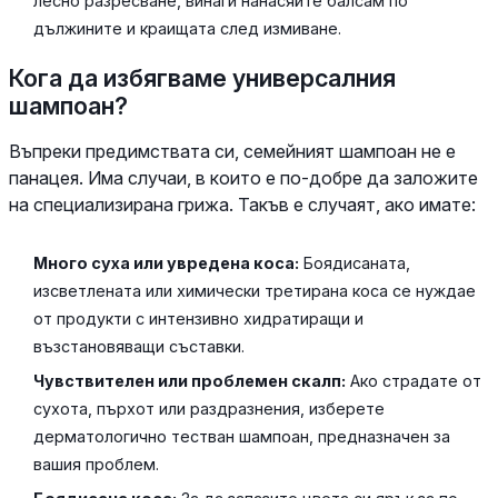
лесно разресване, винаги нанасяйте балсам по
дължините и краищата след измиване.
Кога да избягваме универсалния
шампоан?
Въпреки предимствата си, семейният шампоан не е
панацея. Има случаи, в които е по-добре да заложите
на специализирана грижа. Такъв е случаят, ако имате:
Много суха или увредена коса:
Боядисаната,
изсветлената или химически третирана коса се нуждае
от продукти с интензивно хидратиращи и
възстановяващи съставки.
Чувствителен или проблемен скалп:
Ако страдате от
сухота, пърхот или раздразнения, изберете
дерматологично тестван шампоан, предназначен за
вашия проблем.