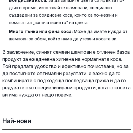
Боядисана коса:
За да запазите цвета си ярък за по-
дълго време, използвайте шампоани, специално
създадени за боядисана коса, които са по-нежни и
помагат за „запечатването“ на цвета.
Много тънка или фина коса:
Може да имате нужда от
шампоан за обем, който няма да утежни косата ви.
В заключение, синият семеен шампоан е отличен базов
продукт за ежедневна хигиена на нормалната коса.
Той предлага удобство и ефективно почистване, но за
да постигнете оптимални резултати, е важно да го
комбинирате с подходяща последваща грижа и да го
редувате със специализирани продукти, когато косата
ви има нужда от нещо повече.
Най-нови