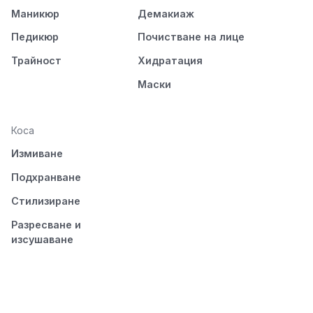
Маникюр
Демакиаж
Педикюр
Почистване на лице
Трайност
Хидратация
Маски
Коса
Измиване
Подхранване
Стилизиране
Разресване и
изсушаване