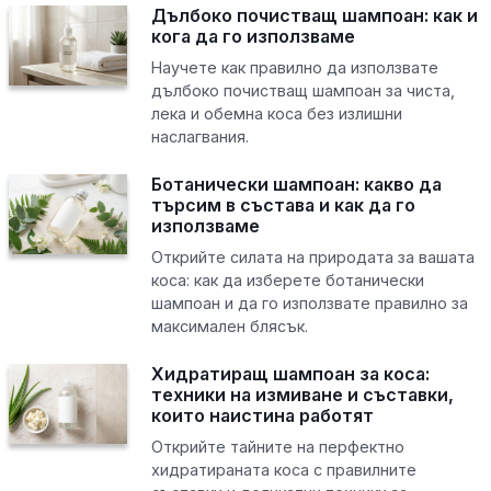
Дълбоко почистващ шампоан: как и
кога да го използваме
Научете как правилно да използвате
дълбоко почистващ шампоан за чиста,
лека и обемна коса без излишни
наслагвания.
Ботанически шампоан: какво да
търсим в състава и как да го
използваме
Открийте силата на природата за вашата
коса: как да изберете ботанически
шампоан и да го използвате правилно за
максимален блясък.
Хидратиращ шампоан за коса:
техники на измиване и съставки,
които наистина работят
Открийте тайните на перфектно
хидратираната коса с правилните