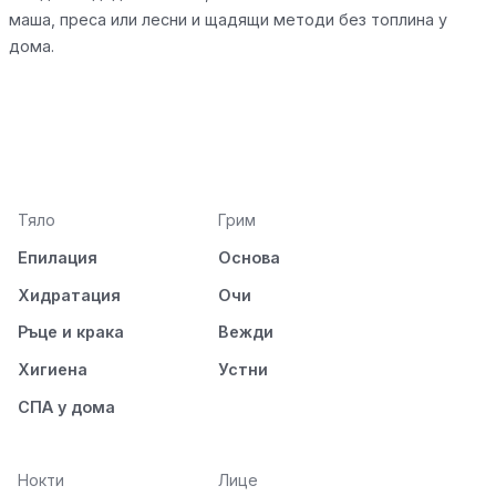
маша, преса или лесни и щадящи методи без топлина у
дома.
Тяло
Грим
Епилация
Основа
Хидратация
Очи
Ръце и крака
Вежди
Хигиена
Устни
СПА у дома
Нокти
Лице