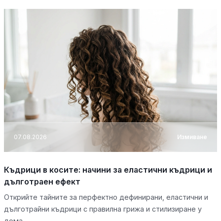
07.08.2026
Измиване
Къдрици в косите: начини за еластични къдрици и
дълготраен ефект
Открийте тайните за перфектно дефинирани, еластични и
дълготрайни къдрици с правилна грижа и стилизиране у
дома.