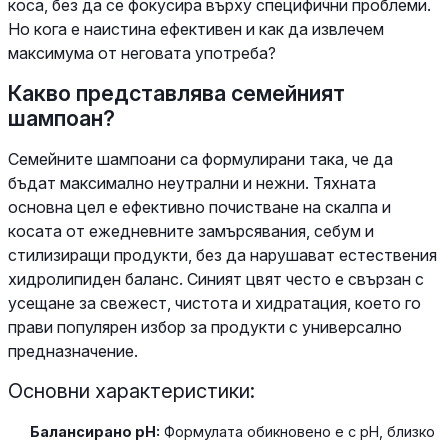
коса, без да се фокусира върху специфични проблеми.
Но кога е наистина ефективен и как да извлечем
максимума от неговата употреба?
Какво представлява семейният
шампоан?
Семейните шампоани са формулирани така, че да
бъдат максимално неутрални и нежни. Тяхната
основна цел е ефективно почистване на скалпа и
косата от ежедневните замърсявания, себум и
стилизиращи продукти, без да нарушават естествения
хидролипиден баланс. Синият цвят често е свързан с
усещане за свежест, чистота и хидратация, което го
прави популярен избор за продукти с универсално
предназначение.
Основни характеристики:
Балансирано pH:
Формулата обикновено е с pH, близко