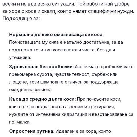
всеки и не във всяка ситуация. Той работи най-добре
за хора с коса и скалп, които нямат специфични нужди.
Подходящ е за:
Нормална до леко омазняваща се коса:
Почистващата му сила е напълно достатъчна, за да
поддържа този тип коса свежа и чиста, без да я
утежнява.
Здрав скалп без проблеми:
Ако нямате проблеми като
прекомерна сухота, чувствителност, сърбеж или
лющене, този шампоан е отличен за поддържаща
ежедневна хигиена.
Къса до средно дълга коса:
При по-късите коси,
които не са подлагани на агресивни третирания,
нуждите от интензивна хидратация и възстановяване са
по-малки.
Опростена рутина:
Идеален е за хора, които