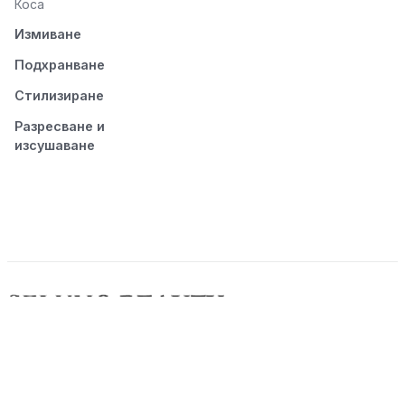
Коса
Измиване
Подхранване
Стилизиране
Разресване и
изсушаване
© 2026 Seluno Beauty