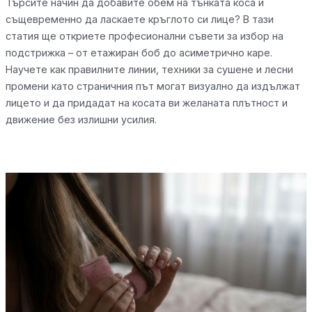
Търсите начин да добавите обем на тънката коса и
същевременно да ласкаете кръглото си лице? В тази
статия ще откриете професионални съвети за избор на
подстрижка – от етажиран боб до асиметрично каре.
Научете как правилните линии, техники за сушене и лесни
промени като страничния път могат визуално да издължат
лицето и да придадат на косата ви желаната плътност и
движение без излишни усилия.