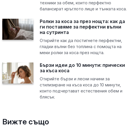
техники за обем, които перфектно
балансират кръглото лице и тънката коса.
Ролки за коса за през нощта: как да
ги поставяме за перфектни вълни
на сутринта
Открийте как да постигнете перфектни,
гладки вълни без топлина с помощта на
меки ролки за коса през нощта.
Бързи идеи до 10 минути: прически
за къса коса
Открийте бързи и лесни начини за
стилизиране на къса коса до 10 минути,
които подчертават естествения обем и
блясък.
Вижте също