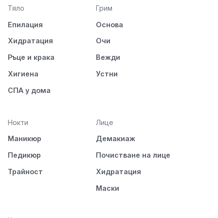
Тяло
Грим
Епилация
Основа
Хидратация
Очи
Ръце и крака
Вежди
Хигиена
Устни
СПА у дома
Нокти
Лице
Маникюр
Демакиаж
Педикюр
Почистване на лице
Трайност
Хидратация
Маски