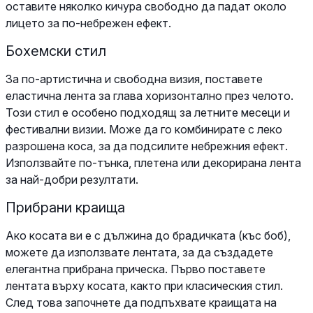
оставите няколко кичура свободно да падат около
лицето за по-небрежен ефект.
Бохемски стил
За по-артистична и свободна визия, поставете
еластична лента за глава хоризонтално през челото.
Този стил е особено подходящ за летните месеци и
фестивални визии. Може да го комбинирате с леко
разрошена коса, за да подсилите небрежния ефект.
Използвайте по-тънка, плетена или декорирана лента
за най-добри резултати.
Прибрани краища
Ако косата ви е с дължина до брадичката (къс боб),
можете да използвате лентата, за да създадете
елегантна прибрана прическа. Първо поставете
лентата върху косата, както при класическия стил.
След това започнете да подпъхвате краищата на