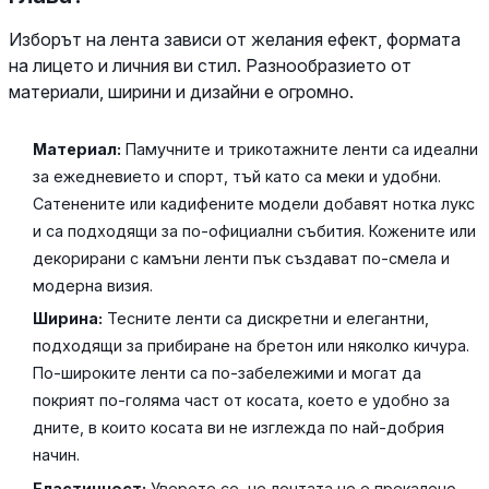
Изборът на лента зависи от желания ефект, формата
на лицето и личния ви стил. Разнообразието от
материали, ширини и дизайни е огромно.
Материал:
Памучните и трикотажните ленти са идеални
за ежедневието и спорт, тъй като са меки и удобни.
Сатенените или кадифените модели добавят нотка лукс
и са подходящи за по-официални събития. Кожените или
декорирани с камъни ленти пък създават по-смела и
модерна визия.
Ширина:
Тесните ленти са дискретни и елегантни,
подходящи за прибиране на бретон или няколко кичура.
По-широките ленти са по-забележими и могат да
покрият по-голяма част от косата, което е удобно за
дните, в които косата ви не изглежда по най-добрия
начин.
Еластичност:
Уверете се, че лентата не е прекалено