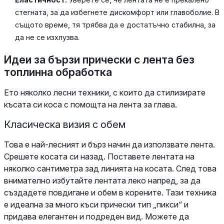
стегната, за да избегнете дискомфорт или главоболие. В
същото време, тя трябва да е достатъчно стабилна, за
да не се изхлузва.
Идеи за бързи прически с лента без
топлинна обработка
Ето няколко лесни техники, с които да стилизирате
късата си коса с помощта на лента за глава.
Класическа визия с обем
Това е най-лесният и бърз начин да използвате лента.
Срешете косата си назад. Поставете лентата на
няколко сантиметра зад линията на косата. След това
внимателно избутайте лентата леко напред, за да
създадете повдигане и обем в корените. Тази техника
е идеална за много къси прически тип „пикси“ и
придава елегантен и подреден вид. Можете да