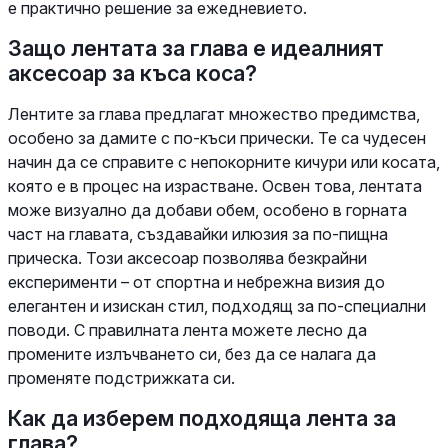
е практично решение за ежедневието.
Защо лентата за глава е идеалният
аксесоар за къса коса?
Лентите за глава предлагат множество предимства,
особено за дамите с по-къси прически. Те са чудесен
начин да се справите с непокорните кичури или косата,
която е в процес на израстване. Освен това, лентата
може визуално да добави обем, особено в горната
част на главата, създавайки илюзия за по-пищна
прическа. Този аксесоар позволява безкрайни
експерименти – от спортна и небрежна визия до
елегантен и изискан стил, подходящ за по-специални
поводи. С правилната лента можете лесно да
промените излъчването си, без да се налага да
променяте подстрижката си.
Как да изберем подходяща лента за
глава?