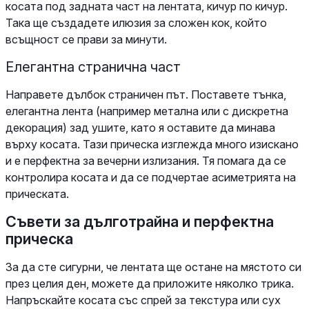
косата под задната част на лентата, кичур по кичур.
Така ще създадете илюзия за сложен кок, който
всъщност се прави за минути.
Елегантна странична част
Направете дълбок страничен път. Поставете тънка,
елегантна лента (например метална или с дискретна
декорация) зад ушите, като я оставите да минава
върху косата. Тази прическа изглежда много изискано
и е перфектна за вечерни излизания. Тя помага да се
контролира косата и да се подчертае асиметрията на
прическата.
Съвети за дълготрайна и перфектна
прическа
За да сте сигурни, че лентата ще остане на мястото си
през целия ден, можете да приложите няколко трика.
Напръскайте косата със спрей за текстура или сух