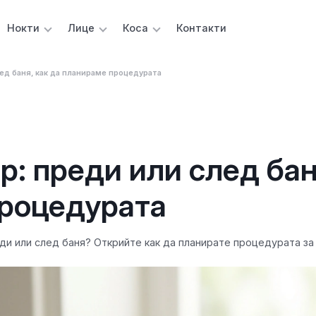
Нокти
Лице
Коса
Контакти
ед баня, как да планираме процедурата
р: преди или след бан
процедурата
ди или след баня? Открийте как да планирате процедурата за