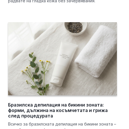
радвате на гладка кожа без зачервявания.
Бразилска депилация на бикини зоната:
форми, дължина на косъмчетата и грижа
след процедурата
Всичко за бразилската депилация на бикини зоната –