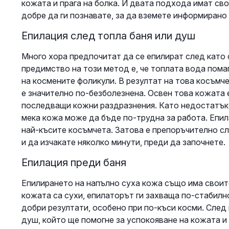
кожата и прага на болка. И двата подхода имат св
добре да ги познавате, за да вземете информирано
Епилация след топла баня или душ
Много хора предпочитат да се епилират след като 
предимство на този метод е, че топлата вода пома
на космените фоликули. В резултат на това косъмч
е значително по-безболезнена. Освен това кожата 
последващи кожни раздразнения. Като недостатък 
мека кожа може да бъде по-трудна за работа. Епил
най-късите косъмчета. Затова е препоръчително с
и да изчакате няколко минути, преди да започнете.
Епилация преди баня
Епилирането на напълно суха кожа също има своит
кожата са сухи, епилаторът ги захваща по-стабилн
добри резултати, особено при по-къси косми. Сле
душ, който ще помогне за успокояване на кожата и