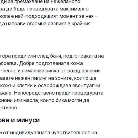
оди за премахване на нежеланото
 за да бъде процедурата максимално
 кога е най-подходящият момент за нея –
а направи огромна разлика в крайния
ора преди или след баня, подготовката на
небрегва. Добре подготвената кожа
-лесно и намалява риска от раздразнения.
авете нежен пилинг на зоните, които ще
е кожни клетки и освобождава евентуални
яване. Непосредствено преди процедурата
сиони или масла, които биха могли да
ективно.
ове и минуси
си от индивидуалната чувствителност на