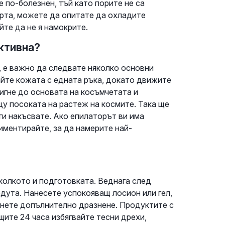
 по-болезнен, тъй като порите не са
рта, можете да опитате да охладите
йте да не я намокрите.
ктивна?
, е важно да следвате няколко основни
айте кожата с едната ръка, докато движите
тигне до основата на косъмчетата и
у посоката на растеж на космите. Така ще
 ги накъсвате. Ако епилаторът ви има
иментирайте, за да намерите най-
колкото и подготовката. Веднага след
дута. Нанесете успокояващ лосион или гел,
егнете допълнително дразнене. Продуктите с
щите 24 часа избягвайте тесни дрехи,