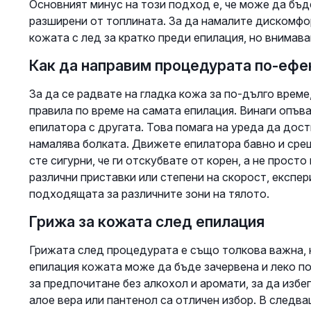
Основният минус на този подход е, че може да бъде
разширени от топлината. За да намалите дискомфо
кожата с лед за кратко преди епилация, но внимава
Как да направим процедурата по-ефе
За да се радвате на гладка кожа за по-дълго време
правила по време на самата епилация. Винаги опъв
епилатора с другата. Това помага на уреда да дос
намалява болката. Движете епилатора бавно и срещ
сте сигурни, че ги отскубвате от корен, а не просто
различни приставки или степени на скорост, експер
подходящата за различните зони на тялото.
Грижа за кожата след епилация
Грижата след процедурата е също толкова важна, 
епилация кожата може да бъде зачервена и леко по
за предпочитане без алкохол и аромати, за да изб
алое вера или пантенол са отличен избор. В следва