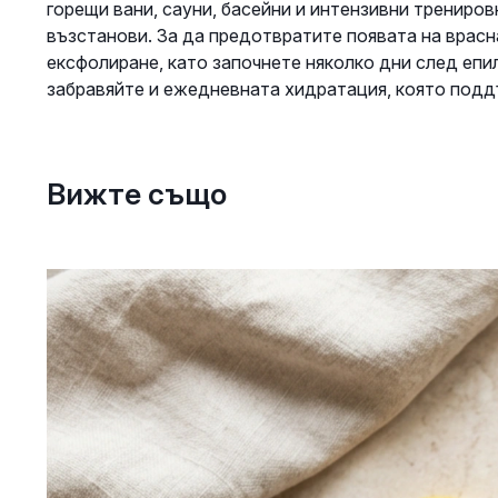
горещи вани, сауни, басейни и интензивни трениров
възстанови. За да предотвратите появата на врас
ексфолиране, като започнете няколко дни след епил
забравяйте и ежедневната хидратация, която подд
Вижте също