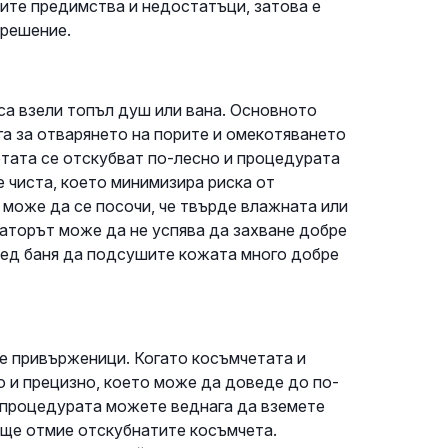
оите предимства и недостатъци, затова е
 решение.
са взели топъл душ или вана. Основното
га за отварянето на порите и омекотяването
етата се отскубват по-лесно и процедурата
е чиста, което минимизира риска от
може да се посочи, че твърде влажната или
аторът може да не успява да захване добре
лед баня да подсушите кожата много добре
е привърженици. Когато косъмчетата и
о и прецизно, което може да доведе до по-
д процедурата можете веднага да вземете
 ще отмие отскубнатите косъмчета.