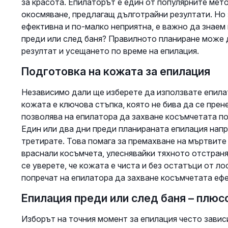
за красота. Епилаторът е един от популярните мет
окосмяване, предлагащ дълготрайни резултати. Но
ефективна и по-малко неприятна, е важно да знаем
преди или след баня? Правилното планиране може д
резултат и усещането по време на епилация.
Подготовка на кожата за епилация
Независимо дали ще изберете да използвате епилат
кожата е ключова стъпка, която не бива да се пре
позволява на епилатора да захване косъмчетата по
Един или два дни преди планираната епилация напр
третирате. Това помага за премахване на мъртвит
враснали косъмчета, улеснявайки тяхното отстран
се уверете, че кожата е чиста и без остатъци от ло
попречат на епилатора да захване косъмчетата еф
Епилация преди или след баня – плюс
Изборът на точния момент за епилация често зави