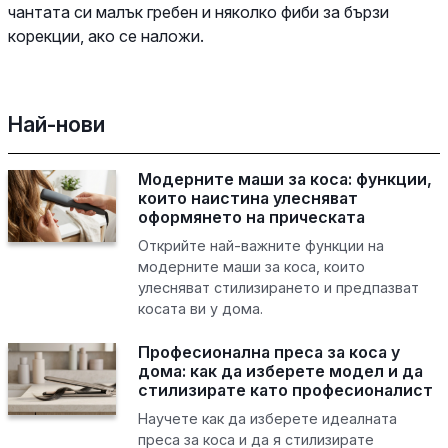
чантата си малък гребен и няколко фиби за бързи
корекции, ако се наложи.
Най-нови
Модерните маши за коса: функции,
които наистина улесняват
оформянето на прическата
Открийте най-важните функции на
модерните маши за коса, които
улесняват стилизирането и предпазват
косата ви у дома.
Професионална преса за коса у
дома: как да изберете модел и да
стилизирате като професионалист
Научете как да изберете идеалната
преса за коса и да я стилизирате