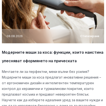
08.08.2026
Стилизиране
Модерните маши за коса: функции, които наистина
улесняват оформянето на прическата
Мечтаете ли за перфектни, меки вълни без усилия?
Модерните маши за коса предлагат иновативни решения –
от ергономичен дизайн и интелигентен температурен
контрол до керамични и турмалинови покрития, които
предпазват косъма и придават невероятен блясък.
Научете как да изберете идеалния уред за вашите нужди и
как да го използвате безопасно у дома за дълготрайни