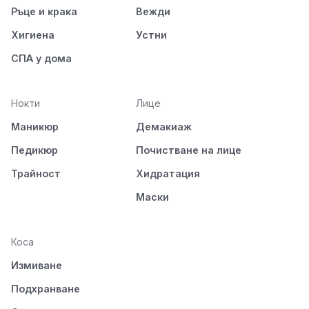
Ръце и крака
Вежди
Хигиена
Устни
СПА у дома
Нокти
Лице
Маникюр
Демакиаж
Педикюр
Почистване на лице
Трайност
Хидратация
Маски
Коса
Измиване
Подхранване