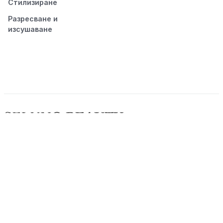
Стилизиране
Разресване и
изсушаване
© 2026 Seluno Beauty