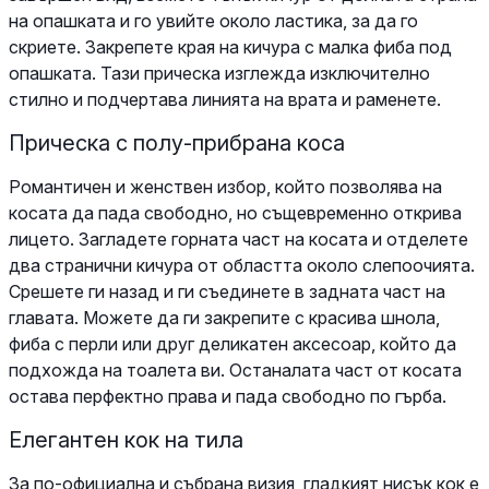
на опашката и го увийте около ластика, за да го
скриете. Закрепете края на кичура с малка фиба под
опашката. Тази прическа изглежда изключително
стилно и подчертава линията на врата и раменете.
Прическа с полу-прибрана коса
Романтичен и женствен избор, който позволява на
косата да пада свободно, но същевременно открива
лицето. Загладете горната част на косата и отделете
два странични кичура от областта около слепоочията.
Срешете ги назад и ги съединете в задната част на
главата. Можете да ги закрепите с красива шнола,
фиба с перли или друг деликатен аксесоар, който да
подхожда на тоалета ви. Останалата част от косата
остава перфектно права и пада свободно по гърба.
Елегантен кок на тила
За по-официална и събрана визия, гладкият нисък кок е