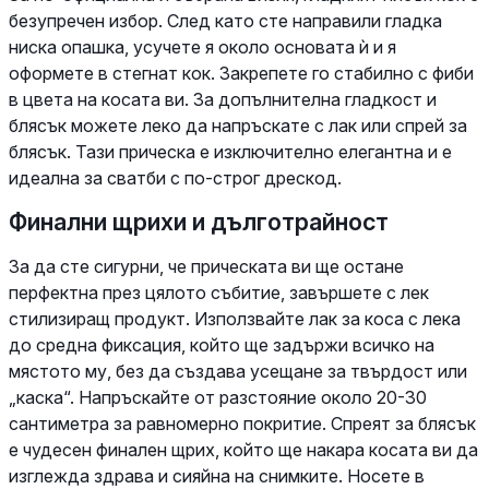
безупречен избор. След като сте направили гладка
ниска опашка, усучете я около основата ѝ и я
оформете в стегнат кок. Закрепете го стабилно с фиби
в цвета на косата ви. За допълнителна гладкост и
блясък можете леко да напръскате с лак или спрей за
блясък. Тази прическа е изключително елегантна и е
идеална за сватби с по-строг дрескод.
Финални щрихи и дълготрайност
За да сте сигурни, че прическата ви ще остане
перфектна през цялото събитие, завършете с лек
стилизиращ продукт. Използвайте лак за коса с лека
до средна фиксация, който ще задържи всичко на
мястото му, без да създава усещане за твърдост или
„каска“. Напръскайте от разстояние около 20-30
сантиметра за равномерно покритие. Спреят за блясък
е чудесен финален щрих, който ще накара косата ви да
изглежда здрава и сияйна на снимките. Носете в