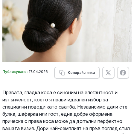
Публикувано:
17.04.2026
Копирай линка
Правата, гладка коса е синоним на елегантност и
изтънченост, което я прави идеален избор за
специални поводи като сватба. Независимо дали сте
булка, шаферка или гост, една добре оформена
прическа с права коса може да допълни перфектно
вашата визия. Дори най-семплият на пръв поглед стил