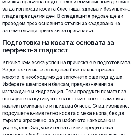
изисква правилна подготовка и внимание към детайла,
за да изглежда косата блестяща, здрава и безупречно
гладка през целия ден. В следващите редове ще ви
преведем през основните стъпки за създаване на
зашеметяващи прически за права коса.
Подготовка на косата: основата за
перфектна гладкост
Ключът към всяка успешна прическа е в подготовката.
За да постигнете огледален блясък и копринена
мекота, е необходимо да започнете още под душа.
Изберете шампоан и балсам, предназначени за
изглаждане и хидратация. Тези продукти помагат за
затваряне на кутикулите на косъма, което намалява
наелектризирането и придава блясък. След измиване,
подсушете внимателно косата с мека кърпа, без да
търкате агресивно, за да избегнете накъсване и
увреждане. Задължителна стъпка преди всяка
топлинна обработка е нанасянето на термозащитен