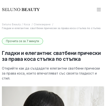
Seluno Beauty
Коса
Стилизиране
Гладки и елегантни: сватбени прически за права коса стъпка по стъпка
Прочита се за 7 минути
Гладки и елегантни: сватбени прически
за права коса стъпка по стъпка
Открийте как да създадете елегантни сватбени прически
за права коса, които впечатляват със своята гладкост и
стил.