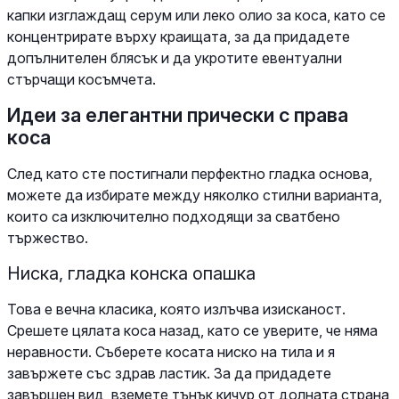
капки изглаждащ серум или леко олио за коса, като се
концентрирате върху краищата, за да придадете
допълнителен блясък и да укротите евентуални
стърчащи косъмчета.
Идеи за елегантни прически с права
коса
След като сте постигнали перфектно гладка основа,
можете да избирате между няколко стилни варианта,
които са изключително подходящи за сватбено
тържество.
Ниска, гладка конска опашка
Това е вечна класика, която излъчва изисканост.
Срешете цялата коса назад, като се уверите, че няма
неравности. Съберете косата ниско на тила и я
завържете със здрав ластик. За да придадете
завършен вид, вземете тънък кичур от долната страна