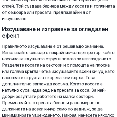
спрей. Той създава бариера между косата и топлината
от сешоара или пресата, предпазвайки я от
изсушаване.
Изсушаване и изправяне за огледален
ефект
Правилното изсушаване е от решаващо значение.
Използвайте сешоар с накрайник-концентратор, който
насочва въздушната струя и помага за изглаждането.
Разделете косата на сектори и с помощта на плоска
или голяма кръгла четка изсушавайте всеки кичур, като
насочвате струята от корена към върха. Това
допълнително заглажда косъма. Когато косата е
напълно суха, идва ред на пресата за коса. За най-
добри резултати работете на малки сектори.
Преминавайте с пресата бавно и равномерно по
дължината на всеки кичур само по веднъж, за да
минимизирате увреждането. Накрая, нанесете няколко