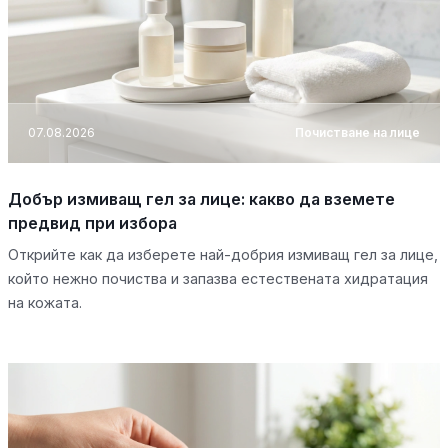
07.08.2026
Почистване на лице
Добър измиващ гел за лице: какво да вземете
предвид при избора
Открийте как да изберете най-добрия измиващ гел за лице,
който нежно почиства и запазва естествената хидратация
на кожата.