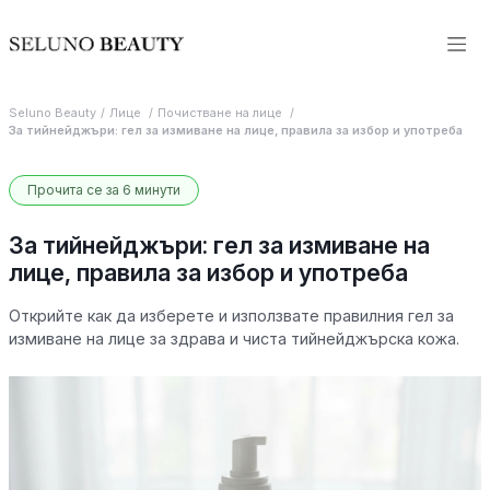
Seluno Beauty
Лице
Почистване на лице
За тийнейджъри: гел за измиване на лице, правила за избор и употреба
Прочита се за 6 минути
За тийнейджъри: гел за измиване на
лице, правила за избор и употреба
Открийте как да изберете и използвате правилния гел за
измиване на лице за здрава и чиста тийнейджърска кожа.