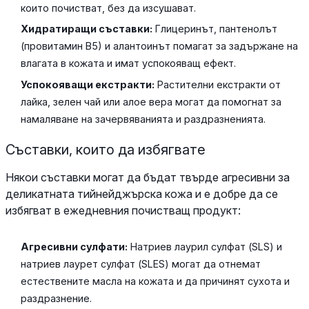
които почистват, без да изсушават.
Хидратиращи съставки:
Глицеринът, пантенолът
(провитамин В5) и алантоинът помагат за задържане на
влагата в кожата и имат успокояващ ефект.
Успокояващи екстракти:
Растителни екстракти от
лайка, зелен чай или алое вера могат да помогнат за
намаляване на зачервяванията и раздразненията.
Съставки, които да избягвате
Някои съставки могат да бъдат твърде агресивни за
деликатната тийнейджърска кожа и е добре да се
избягват в ежедневния почистващ продукт:
Агресивни сулфати:
Натриев лаурил сулфат (SLS) и
натриев лаурет сулфат (SLES) могат да отнемат
естествените масла на кожата и да причинят сухота и
раздразнение.