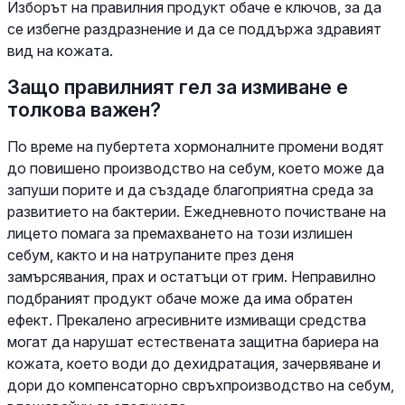
Изборът на правилния продукт обаче е ключов, за да
се избегне раздразнение и да се поддържа здравият
вид на кожата.
Защо правилният гел за измиване е
толкова важен?
По време на пубертета хормоналните промени водят
до повишено производство на себум, което може да
запуши порите и да създаде благоприятна среда за
развитието на бактерии. Ежедневното почистване на
лицето помага за премахването на този излишен
себум, както и на натрупаните през деня
замърсявания, прах и остатъци от грим. Неправилно
подбраният продукт обаче може да има обратен
ефект. Прекалено агресивните измиващи средства
могат да нарушат естествената защитна бариера на
кожата, което води до дехидратация, зачервяване и
дори до компенсаторно свръхпроизводство на себум,