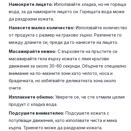
Намокрете лицето:
Използвайте хладка, но не гореща
вода, за да намокрите лицето си. Горещата вода може
да раздразни кожата.
Нанесете малко количество:
Използвайте количество
от продукта с размер на грахово зърно. Разпенете го
между дланите си, преди да го нанесете на лицето.
Масажирайте нежно:
С върховете на пръстите си
масажирайте гела върху кожата с леки кръгови
движения за около 30-60 секунди. Обърнете специално
внимание на по-мазните зони като челото, носа и
брадичката, но избягвайте деликатната зона около
очите.
Изплакнете обилно:
Уверете се, че сте отмили целия
продукт с хладка вода.
Подсушете внимателно:
Подсушете кожата с
потупващи движения, като използвате чиста и мека
кърпа. Триенето може да раздразни кожата.