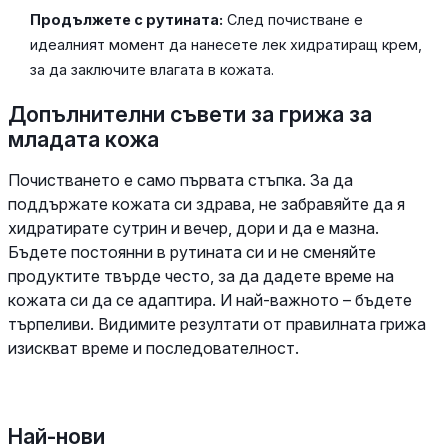
Продължете с рутината:
След почистване е
идеалният момент да нанесете лек хидратиращ крем,
за да заключите влагата в кожата.
Допълнителни съвети за грижа за
младата кожа
Почистването е само първата стъпка. За да
поддържате кожата си здрава, не забравяйте да я
хидратирате сутрин и вечер, дори и да е мазна.
Бъдете постоянни в рутината си и не сменяйте
продуктите твърде често, за да дадете време на
кожата си да се адаптира. И най-важното – бъдете
търпеливи. Видимите резултати от правилната грижа
изискват време и последователност.
Най-нови