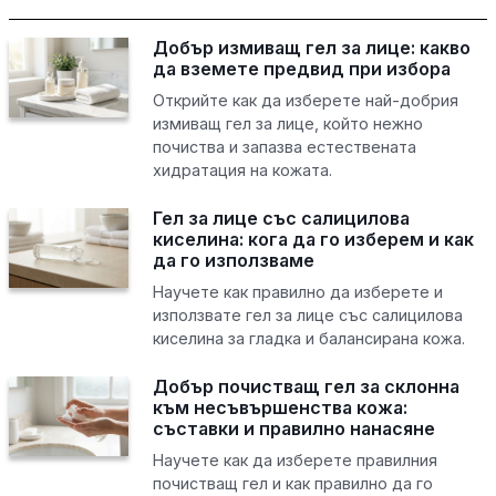
Добър измиващ гел за лице: какво
да вземете предвид при избора
Открийте как да изберете най-добрия
измиващ гел за лице, който нежно
почиства и запазва естествената
хидратация на кожата.
Гел за лице със салицилова
киселина: кога да го изберем и как
да го използваме
Научете как правилно да изберете и
използвате гел за лице със салицилова
киселина за гладка и балансирана кожа.
Добър почистващ гел за склонна
към несъвършенства кожа:
съставки и правилно нанасяне
Научете как да изберете правилния
почистващ гел и как правилно да го