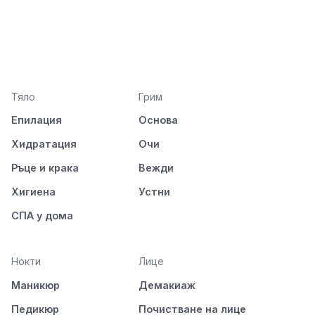
Тяло
Грим
Епилация
Основа
Хидратация
Очи
Ръце и крака
Вежди
Хигиена
Устни
СПА у дома
Нокти
Лице
Маникюр
Демакиаж
Педикюр
Почистване на лице