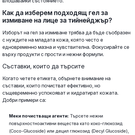
влошавайки състоянието.
Как да изберем подходящ гел за
измиване на лице за тийнейджър?
Изборът на гел за измиване трябва да бъде съобразен
с нуждите на младата кожа, която често е
едновременно мазна и чувствителна. Фокусирайте се
върху продукти с прости и нежни формули.
Съставки, които да търсите
Когато четете етикета, обърнете внимание на
съставки, които почистват ефективно, но
същевременно успокояват и хидратират кожата.
Добри примери са:
Меки почистващи агенти:
Търсете нежни
повърхностноактивни вещества като коко-глюкозид
(Coco-Glucoside) или децил глюкозид (Decyl Glucoside),