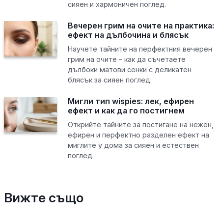
сияен и хармоничен поглед.
Вечерен грим на очите на практика:
ефект на дълбочина и блясък
Научете тайните на перфектния вечерен
грим на очите – как да съчетаете
дълбоки матови сенки с деликатен
блясък за сияен поглед.
Мигли тип wispies: лек, ефирен
ефект и как да го постигнем
Открийте тайните за постигане на нежен,
ефирен и перфектно разделен ефект на
миглите у дома за сияен и естествен
поглед.
Вижте също