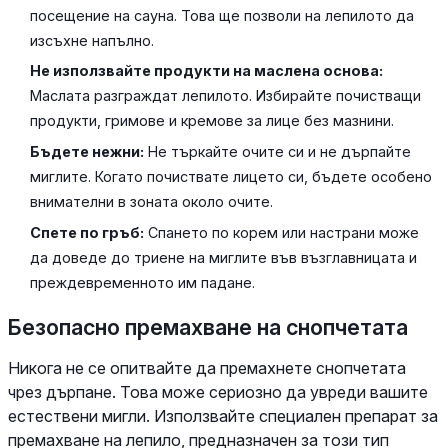
посещение на сауна. Това ще позволи на лепилото да
изсъхне напълно.
Не използвайте продукти на маслена основа:
Маслата разграждат лепилото. Избирайте почистващи
продукти, гримове и кремове за лице без мазнини.
Бъдете нежни:
Не търкайте очите си и не дърпайте
миглите. Когато почиствате лицето си, бъдете особено
внимателни в зоната около очите.
Спете по гръб:
Спането по корем или настрани може
да доведе до триене на миглите във възглавницата и
преждевременното им падане.
Безопасно премахване на снопчетата
Никога не се опитвайте да премахнете снопчетата
чрез дърпане. Това може сериозно да увреди вашите
естествени мигли. Използвайте специален препарат за
премахване на лепило, предназначен за този тип