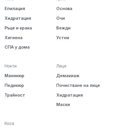
Епилация
Основа
Хидратация
Очи
Ръце и крака
Вежди
Хигиена
Устни
СПА у дома
Нокти
Лице
Маникюр
Демакиаж
Педикюр
Почистване на лице
Трайност
Хидратация
Маски
Коса