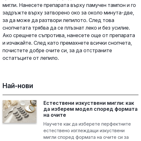
мигли. Нанесете препарата върху памучен тампон и го
задръжте върху затворено око за около минута-две,
за да може да разтвори лепилото. След това
снопчетата трябва да се плъзнат леко и без усилие.
Ако срещнете съпротива, нанесете още от препарата
и изчакайте. След като премахнете всички снопчета,
почистете добре очите си, за да отстраните
остатъците от лепило.
Най-нови
Естествени изкуствени мигли: как
да изберем модел според формата
на очите
Научете как да изберете перфектните
естествено изглеждащи изкуствени
мигли според формата на очите си за