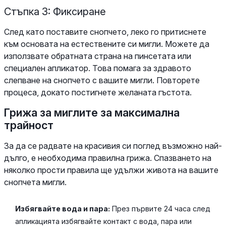
Стъпка 3: Фиксиране
След като поставите снопчето, леко го притиснете
към основата на естествените си мигли. Можете да
използвате обратната страна на пинсетата или
специален апликатор. Това помага за здравото
слепване на снопчето с вашите мигли. Повторете
процеса, докато постигнете желаната гъстота.
Грижа за миглите за максимална
трайност
За да се радвате на красивия си поглед възможно най-
дълго, е необходима правилна грижа. Спазването на
няколко прости правила ще удължи живота на вашите
снопчета мигли.
Избягвайте вода и пара:
През първите 24 часа след
апликацията избягвайте контакт с вода, пара или