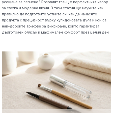
усещане за лепнене? Розовият гланц е перфектният избор
за свежа и модерна визия. В тази статия ще научите как
правилно да подготвите устните си, как да нанасяте
продукта с прецизност върху купидоновата дъга и кои са
най-добрите трикове за фиксиране, които гарантират
дълготраен блясък и максимален комфорт през целия ден.