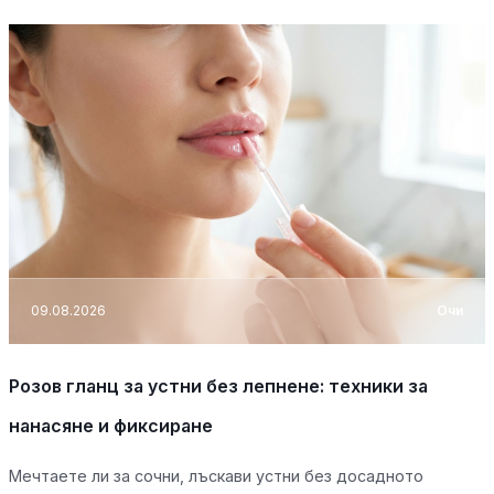
09.08.2026
Очи
Розов гланц за устни без лепнене: техники за
нанасяне и фиксиране
Мечтаете ли за сочни, лъскави устни без досадното