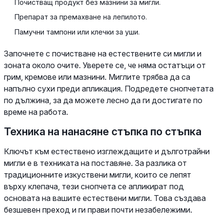
Почистващ продукт без мазнини за мигли.
Препарат за премахване на лепилото.
Памучни тампони или клечки за уши.
Започнете с почистване на естествените си мигли и
зоната около очите. Уверете се, че няма остатъци от
грим, кремове или мазнини. Миглите трябва да са
напълно сухи преди апликация. Подредете снопчетата
по дължина, за да можете лесно да ги достигате по
време на работа.
Техника на нанасяне стъпка по стъпка
Ключът към естествено изглеждащите и дълготрайни
мигли е в техниката на поставяне. За разлика от
традиционните изкуствени мигли, които се лепят
върху клепача, тези снопчета се апликират под
основата на вашите естествени мигли. Това създава
безшевен преход и ги прави почти незабележими.