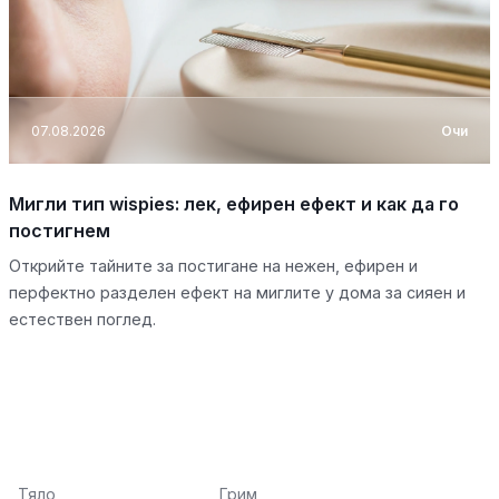
07.08.2026
Очи
Мигли тип wispies: лек, ефирен ефект и как да го
постигнем
Открийте тайните за постигане на нежен, ефирен и
перфектно разделен ефект на миглите у дома за сияен и
естествен поглед.
Тяло
Грим