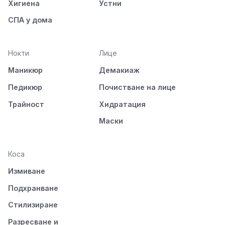
Хигиена
Устни
СПА у дома
Нокти
Лице
Маникюр
Демакиаж
Педикюр
Почистване на лице
Трайност
Хидратация
Маски
Коса
Измиване
Подхранване
Стилизиране
Разресване и