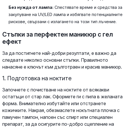
Без нужда от лампа:
Спестявате време и средства за
закупуване на UV/LED лампа и избягвате потенциалните
рискове, свързани с излагането на този тип лъчение.
Стъпки за перфектен маникюр с гел
ефект
За да постигнете най-добри резултати, е важно да
следвате няколко основни стъпки. Правилното
нанасяне е ключът към дълготраен и красив маникюр.
1. Подготовка на ноктите
Започнете с почистване на ноктите от всякакви
остатъци от стар лак. Оформете ги с пила в желаната
форма. Внимателно избутайте или отстранете
кожичките. Накрая, обезмаслете нокътната плочка с
памучен тампон, напоен със спирт или специален
препарат, за да осигурите по-добро сцепление на