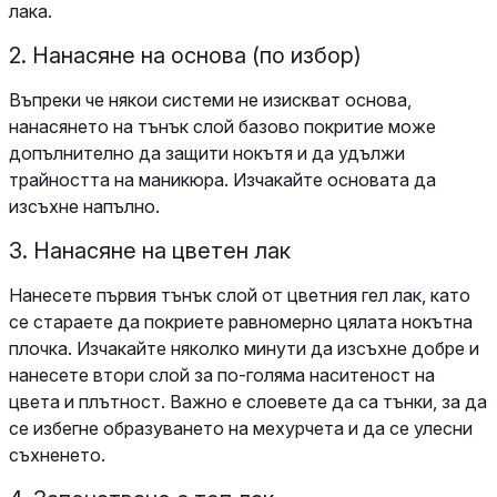
лака.
2. Нанасяне на основа (по избор)
Въпреки че някои системи не изискват основа,
нанасянето на тънък слой базово покритие може
допълнително да защити нокътя и да удължи
трайността на маникюра. Изчакайте основата да
изсъхне напълно.
3. Нанасяне на цветен лак
Нанесете първия тънък слой от цветния гел лак, като
се стараете да покриете равномерно цялата нокътна
плочка. Изчакайте няколко минути да изсъхне добре и
нанесете втори слой за по-голяма наситеност на
цвета и плътност. Важно е слоевете да са тънки, за да
се избегне образуването на мехурчета и да се улесни
съхненето.