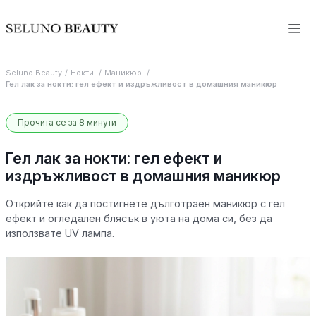
Seluno Beauty
Нокти
Маникюр
Гел лак за нокти: гел ефект и издръжливост в домашния маникюр
Прочита се за 8 минути
Гел лак за нокти: гел ефект и
издръжливост в домашния маникюр
Открийте как да постигнете дълготраен маникюр с гел
ефект и огледален блясък в уюта на дома си, без да
използвате UV лампа.