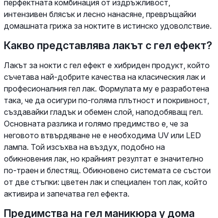
перфектната комбинация от издръжливост,
интензивен блясък и лесно нанасяне, превръщайки
домашната грижа за ноктите в истинско удоволствие.
Какво представлява лакът с гел ефект?
Лакът за нокти с гел ефект е хибриден продукт, който
съчетава най-добрите качества на класическия лак и
професионалния гел лак. Формулата му е разработена
така, че да осигури по-голяма плътност и покривност,
създавайки гладък и обемен слой, наподобяващ гел.
Основната разлика и голямо предимство е, че за
неговото втвърдяване не е необходима UV или LED
лампа. Той изсъхва на въздух, подобно на
обикновения лак, но крайният резултат е значително
по-траен и блестящ. Обикновено системата се състои
от две стъпки: цветен лак и специален топ лак, който
активира и запечатва гел ефекта.
Предимства на гел маникюра у дома