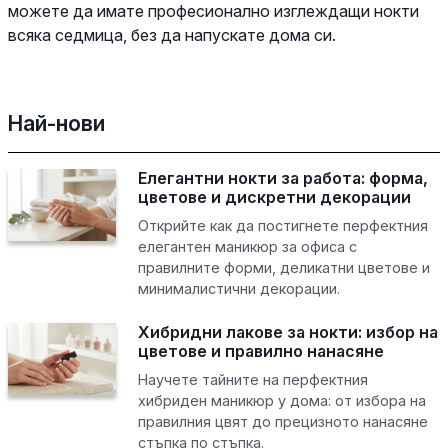
можете да имате професионално изглеждащи нокти
всяка седмица, без да напускате дома си.
Най-нови
Елегантни нокти за работа: форма,
цветове и дискретни декорации
Открийте как да постигнете перфектния
елегантен маникюр за офиса с
правилните форми, деликатни цветове и
минималистични декорации.
Хибридни лакове за нокти: избор на
цветове и правилно нанасяне
Научете тайните на перфектния
хибриден маникюр у дома: от избора на
правилния цвят до прецизното нанасяне
стъпка по стъпка.