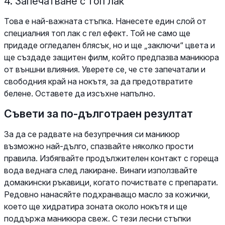
4. Запечатване с топ лак
Това е най-важната стъпка. Нанесете един слой от
специалния топ лак с гел ефект. Той не само ще
придаде огледален блясък, но и ще „заключи“ цвета и
ще създаде защитен филм, който предпазва маникюра
от външни влияния. Уверете се, че сте запечатали и
свободния край на нокътя, за да предотвратите
белене. Оставете да изсъхне напълно.
Съвети за по-дълготраен резултат
За да се радвате на безупречния си маникюр
възможно най-дълго, спазвайте няколко прости
правила. Избягвайте продължителен контакт с гореща
вода веднага след лакиране. Винаги използвайте
домакински ръкавици, когато почиствате с препарати.
Редовно нанасяйте подхранващо масло за кожички,
което ще хидратира зоната около нокътя и ще
поддържа маникюра свеж. С тези лесни стъпки