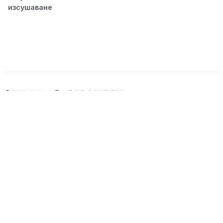
изсушаване
© 2026 Seluno Beauty