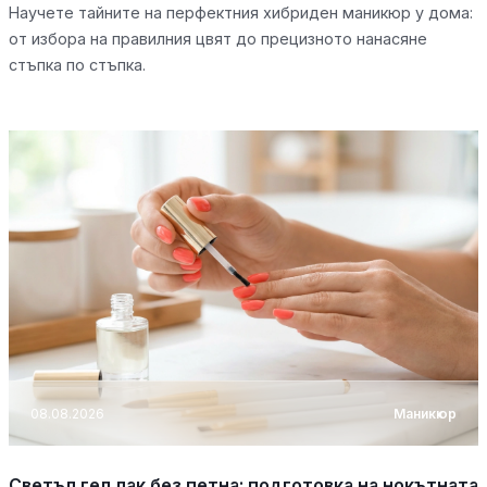
Научете тайните на перфектния хибриден маникюр у дома:
от избора на правилния цвят до прецизното нанасяне
стъпка по стъпка.
08.08.2026
Маникюр
Светъл гел лак без петна: подготовка на нокътната