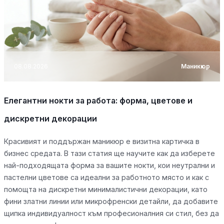
08.08.2026
Маникюр
Елегантни нокти за работа: форма, цветове и
дискретни декорации
Красивият и поддържан маникюр е визитна картичка в
бизнес средата. В тази статия ще научите как да изберете
най-подходящата форма за вашите нокти, кои неутрални и
пастелни цветове са идеални за работното място и как с
помощта на дискретни минималистични декорации, като
фини златни линии или микрофренски детайли, да добавите
щипка индивидуалност към професионалния си стил, без да