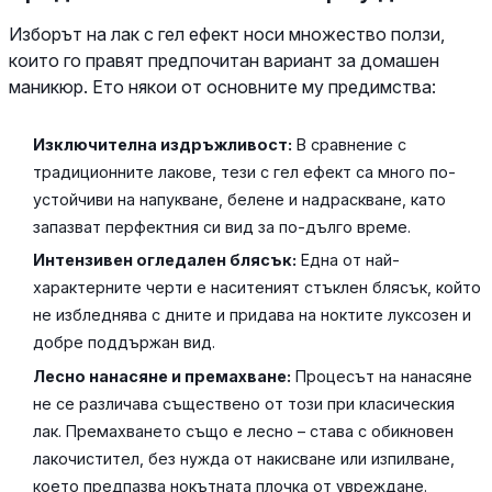
Изборът на лак с гел ефект носи множество ползи,
които го правят предпочитан вариант за домашен
маникюр. Ето някои от основните му предимства:
Изключителна издръжливост:
В сравнение с
традиционните лакове, тези с гел ефект са много по-
устойчиви на напукване, белене и надраскване, като
запазват перфектния си вид за по-дълго време.
Интензивен огледален блясък:
Една от най-
характерните черти е наситеният стъклен блясък, който
не избледнява с дните и придава на ноктите луксозен и
добре поддържан вид.
Лесно нанасяне и премахване:
Процесът на нанасяне
не се различава съществено от този при класическия
лак. Премахването също е лесно – става с обикновен
лакочистител, без нужда от накисване или изпилване,
което предпазва нокътната плочка от увреждане.