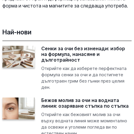
форма и чистота на магнитите за следваща употреба.
Най-нови
Сенки за очи без изненади: избор
на формула, нанасяне и
дълготрайност
Открийте как да изберете перфектната
формула сенки за очи и да постигнете
дълготраен грим без гънки през целия
ден.
Бежов молив за очи на водната
линия: озаряване стъпка по стъпка
Открийте как бежовият молив за очи
върху водната линия може моментално
да освежи и уголеми погледа ви по
естествен начин.