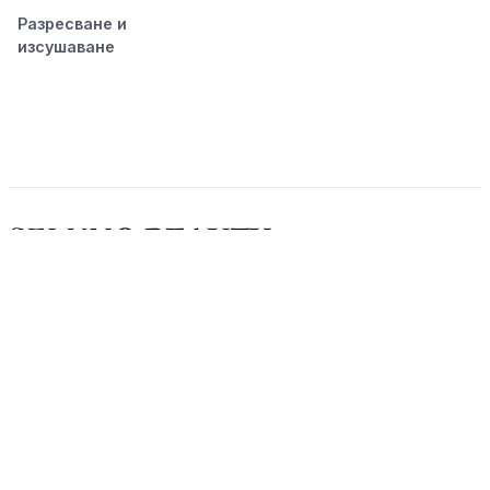
Разресване и
изсушаване
© 2026 Seluno Beauty