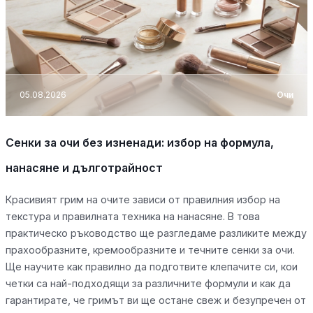
05.08.2026
Очи
Сенки за очи без изненади: избор на формула,
нанасяне и дълготрайност
Красивият грим на очите зависи от правилния избор на
текстура и правилната техника на нанасяне. В това
практическо ръководство ще разгледаме разликите между
прахообразните, кремообразните и течните сенки за очи.
Ще научите как правилно да подготвите клепачите си, кои
четки са най-подходящи за различните формули и как да
гарантирате, че гримът ви ще остане свеж и безупречен от