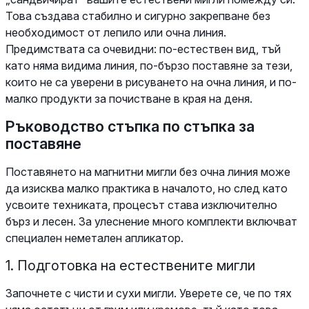
Това създава стабилно и сигурно закрепване без
необходимост от лепило или очна линия.
Предимствата са очевидни: по-естествен вид, тъй
като няма видима линия, по-бързо поставяне за тези,
които не са уверени в рисуването на очна линия, и по-
малко продукти за почистване в края на деня.
Ръководство стъпка по стъпка за
поставяне
Поставянето на магнитни мигли без очна линия може
да изисква малко практика в началото, но след като
усвоите техниката, процесът става изключително
бърз и лесен. За улеснение много комплекти включват
специален неметален апликатор.
1. Подготовка на естествените мигли
Започнете с чисти и сухи мигли. Уверете се, че по тях