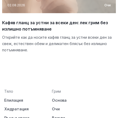
02.08.2026
Очи
Кафяв гланц за устни за всеки ден: лек грим без
излишно потъмняване
Открийте как да носите кафяв гланц за устни всеки ден за
свеж, естествен обем и деликатен блясък без излишно
потъмняване.
Тяло
Грим
Епилация
Основа
Хидратация
Очи
Ръце и крака
Вежди