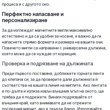
процеса и с другото око.
Перфектно напасване и
персонализиране
За да изглеждат магнитните мигли максимално
естествено и да са удобни за носене, е важно да ги
напаснете спрямо формата и размера на вашите очи.
Повечето мигли са направени с универсална дължина,
която може да се нуждае от корекция.
Проверка и подрязване на дължината
Преди първото поставяне, доближете горната лента
до клепача си, за да проверите дали дължината ѝ
съответства на вашата линия на миглите. Ако лентата
е по-дълга и излиза извън външния ъгъл на окото, ще
трябва да я подрежете. Винаги подрязвайте от
външния край, като внимавате да не отрежете
последния магнит, ако е твърде близо. Използвайте