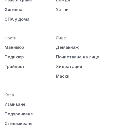
Хигиена
Устни
СПА у дома
Нокти
Лице
Маникюр
Демакиаж
Педикюр
Почистване на лице
Трайност
Хидратация
Маски
Коса
Измиване
Подхранване
Стилизиране