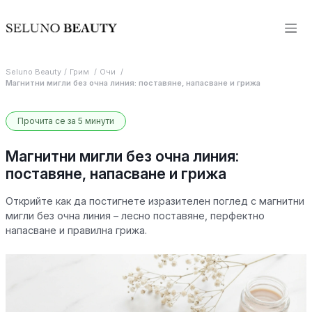
Seluno Beauty
Грим
Очи
Магнитни мигли без очна линия: поставяне, напасване и грижа
Прочита се за 5 минути
Магнитни мигли без очна линия:
поставяне, напасване и грижа
Открийте как да постигнете изразителен поглед с магнитни
мигли без очна линия – лесно поставяне, перфектно
напасване и правилна грижа.