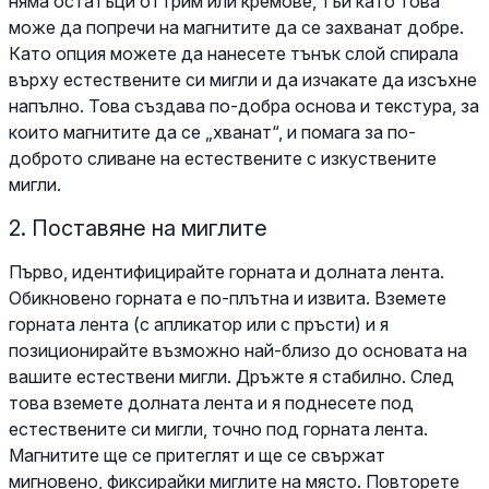
няма остатъци от грим или кремове, тъй като това
може да попречи на магнитите да се захванат добре.
Като опция можете да нанесете тънък слой спирала
върху естествените си мигли и да изчакате да изсъхне
напълно. Това създава по-добра основа и текстура, за
които магнитите да се „хванат“, и помага за по-
доброто сливане на естествените с изкуствените
мигли.
2. Поставяне на миглите
Първо, идентифицирайте горната и долната лента.
Обикновено горната е по-плътна и извита. Вземете
горната лента (с апликатор или с пръсти) и я
позиционирайте възможно най-близо до основата на
вашите естествени мигли. Дръжте я стабилно. След
това вземете долната лента и я поднесете под
естествените си мигли, точно под горната лента.
Магнитите ще се притеглят и ще се свържат
мигновено, фиксирайки миглите на място. Повторете