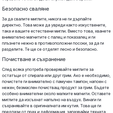
Безопасно сваляне
За да свалите миглите, никога не ги дърпайте
директно. Това може да увреди както изкуствените,
така и вашите естествени мигли. Вместо това, хванете
внимателно магнитите с палец и показалец и ги
плъзнете нежно в противоположни посоки, за да ги
разделите. Те ще се отделят лесно и безопасно.
Почистване и съхранение
След всяка употреба проверявайте миглите за
остатъци от спирала или друг грим. Ако е необходимо,
почистете ги внимателно с памучен тампон, напоен с
нежен, безмаслен почистващ продукт за грим. Бъдете
особено внимателни около малките магнити. Оставете
миглите да изсъхнат напълно на въздух. Винаги ги
съхранявайте в оригиналната им кутия. Това ще ги
предпази от прах и деформация, запазвайки тяхната