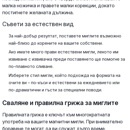
малка ножичка и правете малки корекции, докато
постигнете желаната дължина.
Съвети за естествен вид
За най-добър резултат, поставете миглите възможно
най-близо до корените на вашите собствени.
Ако имате много прави естествени мигли, лекото им
извиване с извивачка преди поставянето ще помогне за
по-плавното сливане.
Изберете стил мигли, който подхожда на формата на
очите ви – по-къси и естествени за ежедневието или
по-драматични и гъсти за специални поводи.
Сваляне и правилна грижа за миглите
Правилната грижа е ключът към многократната
употреба на вашите магнитни мигли. При внимателно
боравене те могат да ви служат дълго време.