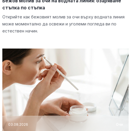
Бежов молив за очи на водната линия: озаряване
стъпка по стъпка
Открийте как бежовият молив за очи върху водната линия
може моментално да освежи и уголеми погледа ви по
естествен начин.
03.08.2026
Очи