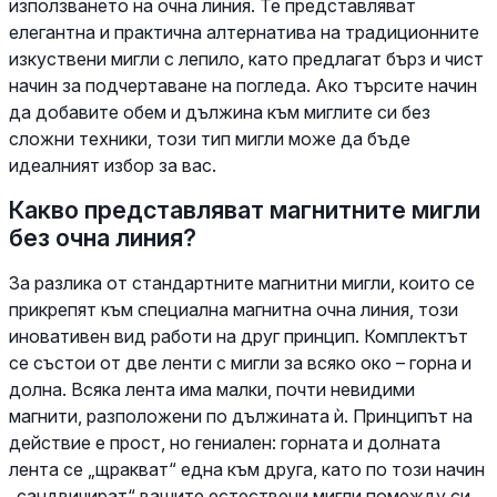
използването на очна линия. Те представляват
елегантна и практична алтернатива на традиционните
изкуствени мигли с лепило, като предлагат бърз и чист
начин за подчертаване на погледа. Ако търсите начин
да добавите обем и дължина към миглите си без
сложни техники, този тип мигли може да бъде
идеалният избор за вас.
Какво представляват магнитните мигли
без очна линия?
За разлика от стандартните магнитни мигли, които се
прикрепят към специална магнитна очна линия, този
иновативен вид работи на друг принцип. Комплектът
се състои от две ленти с мигли за всяко око – горна и
долна. Всяка лента има малки, почти невидими
магнити, разположени по дължината ѝ. Принципът на
действие е прост, но гениален: горната и долната
лента се „щракват“ една към друга, като по този начин
„сандвичират“ вашите естествени мигли помежду си.