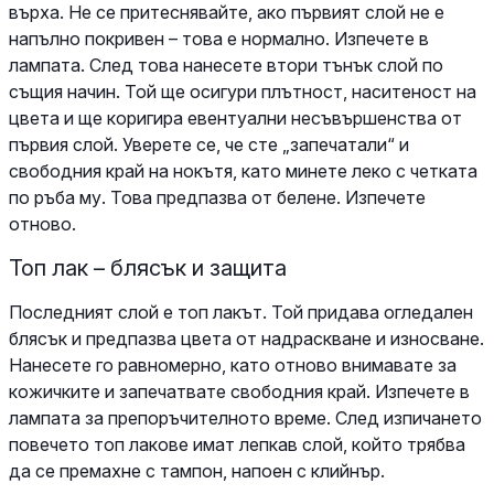
върха. Не се притеснявайте, ако първият слой не е
напълно покривен – това е нормално. Изпечете в
лампата. След това нанесете втори тънък слой по
същия начин. Той ще осигури плътност, наситеност на
цвета и ще коригира евентуални несъвършенства от
първия слой. Уверете се, че сте „запечатали“ и
свободния край на нокътя, като минете леко с четката
по ръба му. Това предпазва от белене. Изпечете
отново.
Топ лак – блясък и защита
Последният слой е топ лакът. Той придава огледален
блясък и предпазва цвета от надраскване и износване.
Нанесете го равномерно, като отново внимавате за
кожичките и запечатвате свободния край. Изпечете в
лампата за препоръчителното време. След изпичането
повечето топ лакове имат лепкав слой, който трябва
да се премахне с тампон, напоен с клийнър.