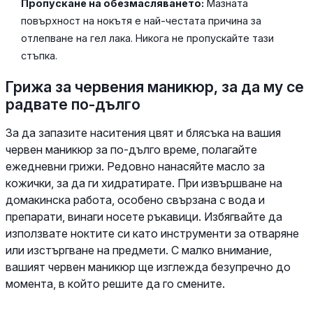
Пропускане на обезмасляването:
Мазната
повърхност на нокътя е най-честата причина за
отлепване на гел лака. Никога не пропускайте тази
стъпка.
Грижа за червения маникюр, за да му се
радвате по-дълго
За да запазите наситения цвят и блясъка на вашия
червен маникюр за по-дълго време, полагайте
ежедневни грижи. Редовно нанасяйте масло за
кожички, за да ги хидратирате. При извършване на
домакинска работа, особено свързана с вода и
препарати, винаги носете ръкавици. Избягвайте да
използвате ноктите си като инструменти за отваряне
или изстъргване на предмети. С малко внимание,
вашият червен маникюр ще изглежда безупречно до
момента, в който решите да го смените.