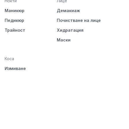
Нокти
Лице
Маникюр
Демакиаж
Педикюр
Почистване на лице
Трайност
Хидратация
Маски
Коса
Измиване
Подхранване
Стилизиране
Разресване и
изсушаване