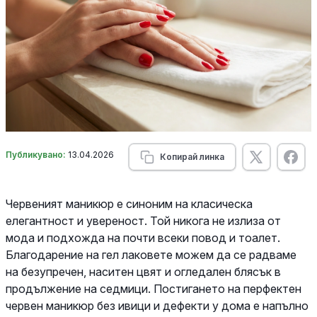
Публикувано:
13.04.2026
Копирай линка
Червеният маникюр е синоним на класическа
елегантност и увереност. Той никога не излиза от
мода и подхожда на почти всеки повод и тоалет.
Благодарение на гел лаковете можем да се радваме
на безупречен, наситен цвят и огледален блясък в
продължение на седмици. Постигането на перфектен
червен маникюр без ивици и дефекти у дома е напълно