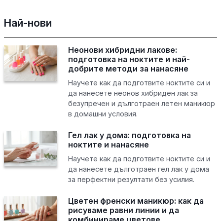
Най-нови
Неонови хибридни лакове:
подготовка на ноктите и най-
добрите методи за нанасяне
Научете как да подготвите ноктите си и
да нанесете неонов хибриден лак за
безупречен и дълготраен летен маникюр
в домашни условия.
Гел лак у дома: подготовка на
ноктите и нанасяне
Научете как да подготвите ноктите си и
да нанесете дълготраен гел лак у дома
за перфектни резултати без усилия.
Цветен френски маникюр: как да
рисуваме равни линии и да
комбинираме цветове