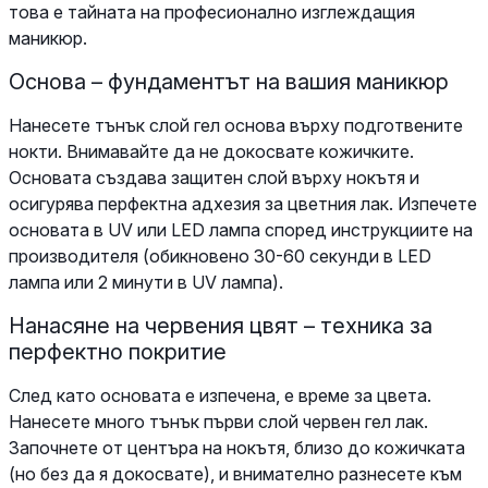
това е тайната на професионално изглеждащия
маникюр.
Основа – фундаментът на вашия маникюр
Нанесете тънък слой гел основа върху подготвените
нокти. Внимавайте да не докосвате кожичките.
Основата създава защитен слой върху нокътя и
осигурява перфектна адхезия за цветния лак. Изпечете
основата в UV или LED лампа според инструкциите на
производителя (обикновено 30-60 секунди в LED
лампа или 2 минути в UV лампа).
Нанасяне на червения цвят – техника за
перфектно покритие
След като основата е изпечена, е време за цвета.
Нанесете много тънък първи слой червен гел лак.
Започнете от центъра на нокътя, близо до кожичката
(но без да я докосвате), и внимателно разнесете към