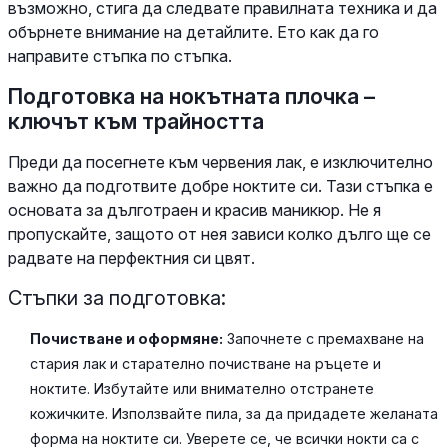
възможно, стига да следвате правилната техника и да
обърнете внимание на детайлите. Ето как да го
направите стъпка по стъпка.
Подготовка на нокътната плочка –
ключът към трайността
Преди да посегнете към червения лак, е изключително
важно да подготвите добре ноктите си. Тази стъпка е
основата за дълготраен и красив маникюр. Не я
пропускайте, защото от нея зависи колко дълго ще се
радвате на перфектния си цвят.
Стъпки за подготовка:
Почистване и оформяне:
Започнете с премахване на
стария лак и старателно почистване на ръцете и
ноктите. Избутайте или внимателно отстранете
кожичките. Използвайте пила, за да придадете желаната
форма на ноктите си. Уверете се, че всички нокти са с