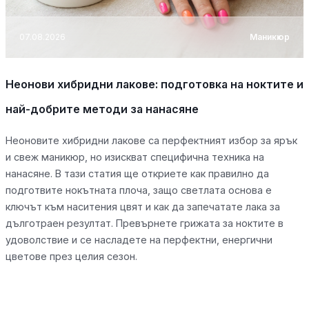
07.08.2026
Маникюр
Неонови хибридни лакове: подготовка на ноктите и
най-добрите методи за нанасяне
Неоновите хибридни лакове са перфектният избор за ярък
и свеж маникюр, но изискват специфична техника на
нанасяне. В тази статия ще откриете как правилно да
подготвите нокътната плоча, защо светлата основа е
ключът към наситения цвят и как да запечатате лака за
дълготраен резултат. Превърнете грижата за ноктите в
удоволствие и се насладете на перфектни, енергични
цветове през целия сезон.