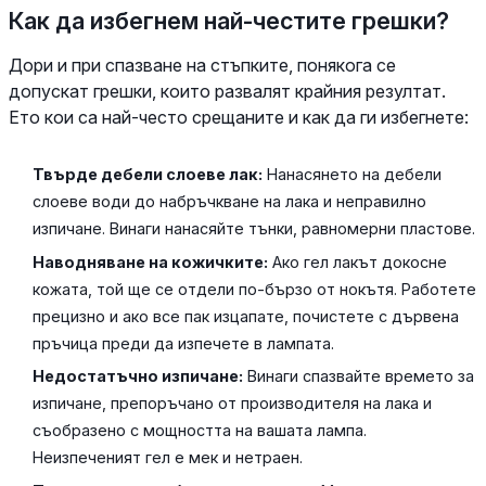
Как да избегнем най-честите грешки?
Дори и при спазване на стъпките, понякога се
допускат грешки, които развалят крайния резултат.
Ето кои са най-често срещаните и как да ги избегнете:
Твърде дебели слоеве лак:
Нанасянето на дебели
слоеве води до набръчкване на лака и неправилно
изпичане. Винаги нанасяйте тънки, равномерни пластове.
Наводняване на кожичките:
Ако гел лакът докосне
кожата, той ще се отдели по-бързо от нокътя. Работете
прецизно и ако все пак изцапате, почистете с дървена
пръчица преди да изпечете в лампата.
Недостатъчно изпичане:
Винаги спазвайте времето за
изпичане, препоръчано от производителя на лака и
съобразено с мощността на вашата лампа.
Неизпеченият гел е мек и нетраен.