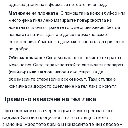
еднаква дължина и форма за по-естетичен вид.
Матиране на плочката:
С помощта на нежен буфер или
много фина пила леко матирайте повърхността на
нокътната плочка. Правете го с леки движения, без да
прилагате натиск. Целта е да се премахне само
естественият блясък, за да може основата да прилепне
по-добре.
Обезмасляване:
След матирането, почистете праха с
мека четка. След това използвайте специален препарат
(клийнър) или тампон, напоен със спирт, за да
обезмаслите старателно всеки нокът. Тази стъпка е
критична за доброто сцепление на гел лака с нокътя.
Правилно нанасяне на гел лака
При нанасянето на червен цвят всяка грешка е по-
видима. Затова прецизността е от съществено
значение. Работете бавно и нанасяйте тънки слоеве –