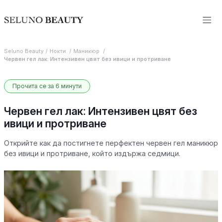
Seluno Beauty
Нокти
Маникюр
Червен гел лак: Интензивен цвят без ивици и протриване
Прочита се за 6 минути
Червен гел лак: Интензивен цвят без
ивици и протриване
Открийте как да постигнете перфектен червен гел маникюр
без ивици и протриване, който издържа седмици.