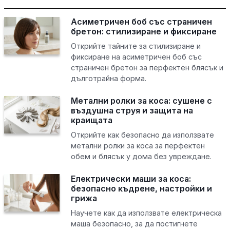
Асиметричен боб със страничен
бретон: стилизиране и фиксиране
Открийте тайните за стилизиране и
фиксиране на асиметричен боб със
страничен бретон за перфектен блясък и
дълготрайна форма.
Метални ролки за коса: сушене с
въздушна струя и защита на
краищата
Открийте как безопасно да използвате
метални ролки за коса за перфектен
обем и блясък у дома без увреждане.
Електрически маши за коса:
безопасно къдрене, настройки и
грижа
Научете как да използвате електрическа
маша безопасно, за да постигнете