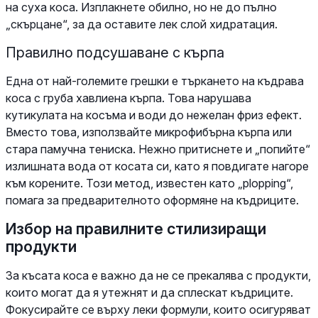
на суха коса. Изплакнете обилно, но не до пълно
„скърцане“, за да оставите лек слой хидратация.
Правилно подсушаване с кърпа
Една от най-големите грешки е търкането на къдрава
коса с груба хавлиена кърпа. Това нарушава
кутикулата на косъма и води до нежелан фриз ефект.
Вместо това, използвайте микрофибърна кърпа или
стара памучна тениска. Нежно притиснете и „попийте“
излишната вода от косата си, като я повдигате нагоре
към корените. Този метод, известен като „plopping“,
помага за предварителното оформяне на къдриците.
Избор на правилните стилизиращи
продукти
За късата коса е важно да не се прекалява с продукти,
които могат да я утежнят и да сплескат къдриците.
Фокусирайте се върху леки формули, които осигуряват