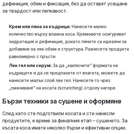
дефиниция, обем и фиксация, без да оставят усещане
за твърдост или лепкавост.
Крем или пяна за къдрици:
Нанесете малко
количество върху влажна коса. Кремовете осигуряват
хидратация и дефиниция, докато пяните са идеални за
добавяне на лек обем и структура. Разнесете продукта
равномерно с пръсти.
Лек гел или серум:
За да „заключите“ формата на
къдриците и да се предпазите от влагата, можете да
нанесете малък слой лек гел. Нанесете го чрез
„смачкване“ на косата (scrunching) отдолу нагоре.
Бързи техники за сушене и оформяне
След като сте подготвили косата и сте нанесли
продуктите, е време за финалния етап – сушенето. За
късата коса имате няколко бързи и ефективни опции.