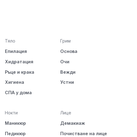
Тяло
Грим
Епилация
Основа
Хидратация
Очи
Ръце и крака
Вежди
Хигиена
Устни
СПА у дома
Нокти
Лице
Маникюр
Демакиаж
Педикюр
Почистване на лице