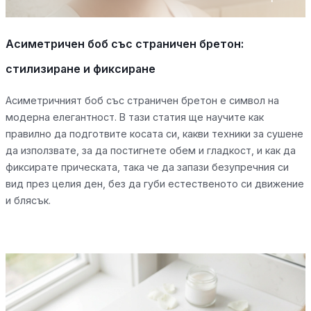
Асиметричен боб със страничен бретон:
стилизиране и фиксиране
Асиметричният боб със страничен бретон е символ на
модерна елегантност. В тази статия ще научите как
правилно да подготвите косата си, какви техники за сушене
да използвате, за да постигнете обем и гладкост, и как да
фиксирате прическата, така че да запази безупречния си
вид през целия ден, без да губи естественото си движение
и блясък.