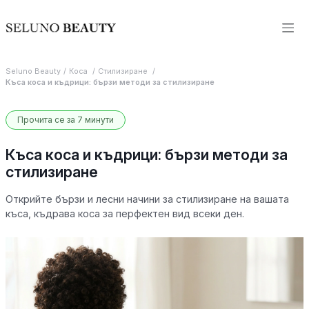
Seluno Beauty
Коса
Стилизиране
Къса коса и къдрици: бързи методи за стилизиране
Прочита се за 7 минути
Къса коса и къдрици: бързи методи за
стилизиране
Открийте бързи и лесни начини за стилизиране на вашата
къса, къдрава коса за перфектен вид всеки ден.