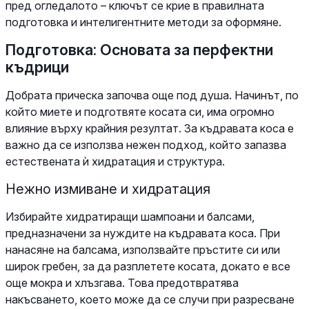
пред огледалото – ключът се крие в правилната
подготовка и интелигентните методи за оформяне.
Подготовка: Основата за перфектни
къдрици
Добрата прическа започва още под душа. Начинът, по
който миете и подготвяте косата си, има огромно
влияние върху крайния резултат. За къдравата коса е
важно да се използва нежен подход, който запазва
естествената ѝ хидратация и структура.
Нежно измиване и хидратация
Избирайте хидратиращи шампоани и балсами,
предназначени за нуждите на къдравата коса. При
нанасяне на балсама, използвайте пръстите си или
широк гребен, за да разплетете косата, докато е все
още мокра и хлъзгава. Това предотвратява
накъсването, което може да се случи при разресване