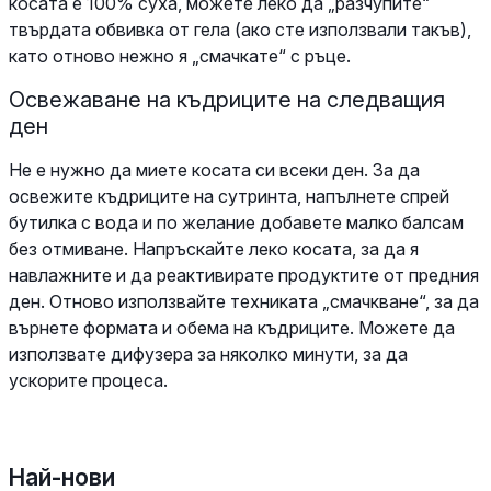
косата е 100% суха, можете леко да „разчупите“
твърдата обвивка от гела (ако сте използвали такъв),
като отново нежно я „смачкате“ с ръце.
Освежаване на къдриците на следващия
ден
Не е нужно да миете косата си всеки ден. За да
освежите къдриците на сутринта, напълнете спрей
бутилка с вода и по желание добавете малко балсам
без отмиване. Напръскайте леко косата, за да я
навлажните и да реактивирате продуктите от предния
ден. Отново използвайте техниката „смачкване“, за да
върнете формата и обема на къдриците. Можете да
използвате дифузера за няколко минути, за да
ускорите процеса.
Най-нови