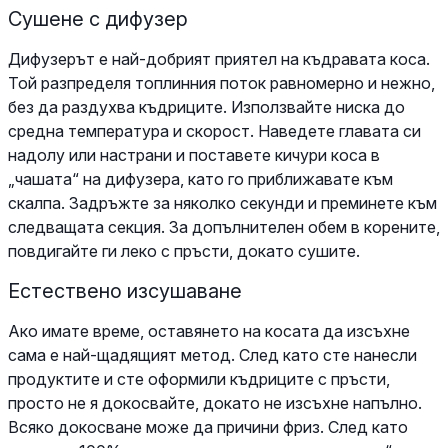
Сушене с дифузер
Дифузерът е най-добрият приятел на къдравата коса.
Той разпределя топлинния поток равномерно и нежно,
без да раздухва къдриците. Използвайте ниска до
средна температура и скорост. Наведете главата си
надолу или настрани и поставете кичури коса в
„чашата“ на дифузера, като го приближавате към
скалпа. Задръжте за няколко секунди и преминете към
следващата секция. За допълнителен обем в корените,
повдигайте ги леко с пръсти, докато сушите.
Естествено изсушаване
Ако имате време, оставянето на косата да изсъхне
сама е най-щадящият метод. След като сте нанесли
продуктите и сте оформили къдриците с пръсти,
просто не я докосвайте, докато не изсъхне напълно.
Всяко докосване може да причини фриз. След като