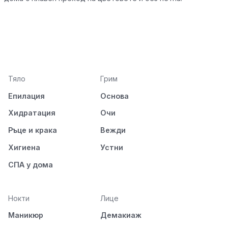
Тяло
Грим
Епилация
Основа
Хидратация
Очи
Ръце и крака
Вежди
Хигиена
Устни
СПА у дома
Нокти
Лице
Маникюр
Демакиаж