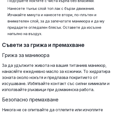
Подсушете ноктите с чиста кърпа без власинки.
Нанесете тънък слой топ лак с бързи движения.
Изчакайте минута и нанесете втори, по-плътен и
внимателен слой, за да запечатате маникюра и да му
придадете огледален блясък. Оставете да изсъхне
напълно на въздух.
Съвети за грижа и премахване
Грижа за маникюра
За да удължите живота на вашия титаниев маникюр,
нанасяйте ежедневно масло за кожички. То хидратира
зоната около нокътя и предпазва покритието от
изсушаване. Избягвайте контакт със силни химикали и
използвайте ръкавици при домакинска работа.
Безопасно премахване
Никога не се опитвайте да отлепите или изчоплите