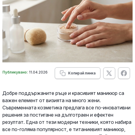
Публикувано:
11.04.2026
Копирай линка
Добре поддържаните ръце и красивият маникюр са
важен елемент от визията на много жени.
Съвременната козметика предлага все по-иновативни
решения за постигане на дълготраен и ефектен
резултат. Една от тези модерни техники, която набира
все по-голяма популярност, е титаниевият маникюр,