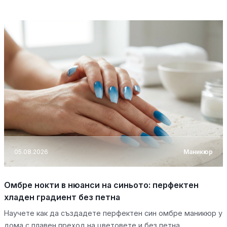
05.08.2026
Маникюр
Омбре нокти в нюанси на синьото: перфектен
хладен градиент без петна
Научете как да създадете перфектен син омбре маникюр у
дома с плавен преход на цветовете и без петна.