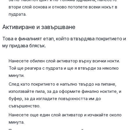
втори слой основа и отново потопете всеки нокът в
пудрата.
Активиране и завършване
Това е финалният етап, който втвърдява покритието и
му придава блясък.
Нанесете обилен слой активатор върху всички нокти.
Той ще реагира с пудрата и ще я втвърди за няколко
минути.
След като покритието е напълно твърдо на пипане,
използвайте пила, за да оформите финално ноктите, и
буфер, за да изгладите повърхността им до
съвършенство.
Нанесете още един слой активатор и изчакайте около
минута.