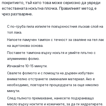
покритието, тъй като това може сериозно да увреди
естествената нокътна плочка. Правилният метод е
чрез разтваряне.
С по-груба пила изпилете повърхностния лъскав слой на
топ лака.
Напоете памучен тампон с течност за сваляне на гел лак
на ацетонова основа.
Поставете тампона върху нокътя и увийте плътно с
алуминиево фолио.
Изчакайте 10-15 минути.
Свалете фолиото и с помощта на дървен избутвач
внимателно отстранете омекналия материал. Ако е
необходимо, повторете процедурата за още няколко
минути.
След пълното премахване, нанесете подхранващо
масло върху ноктите и кожичките, за да ги хидратирате.