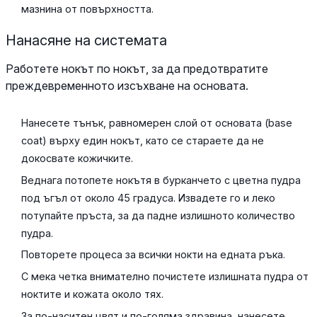
мазнина от повърхността.
Нанасяне на системата
Работете нокът по нокът, за да предотвратите
преждевременното изсъхване на основата.
Нанесете тънък, равномерен слой от основата (base
coat) върху един нокът, като се стараете да не
докосвате кожичките.
Веднага потопете нокътя в бурканчето с цветна пудра
под ъгъл от около 45 градуса. Извадете го и леко
потупайте пръста, за да падне излишното количество
пудра.
Повторете процеса за всички нокти на едната ръка.
С мека четка внимателно почистете излишната пудра от
ноктите и кожата около тях.
За по-наситен цвят и по-голяма здравина, нанесете