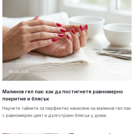
06.08.2026
Маникюр
Малинов гел лак: как да постигнете равномерно
покритие и блясък
Научете тайните за перфектно нанасяне на малинов гел лак
с равномерен цвят и дълготраен блясък у дома.