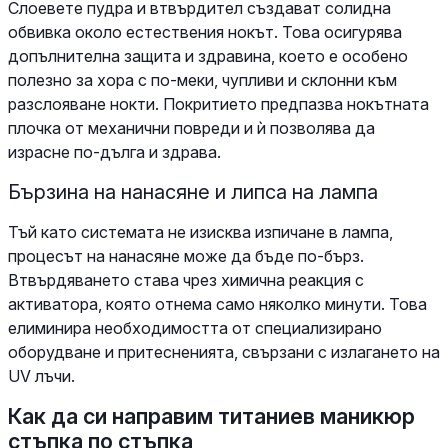
Слоевете пудра и втвърдител създават солидна
обвивка около естествения нокът. Това осигурява
допълнителна защита и здравина, което е особено
полезно за хора с по-меки, чупливи и склонни към
разслояване нокти. Покритието предпазва нокътната
плочка от механични повреди и ѝ позволява да
израсне по-дълга и здрава.
Бързина на нанасяне и липса на лампа
Тъй като системата не изисква изпичане в лампа,
процесът на нанасяне може да бъде по-бърз.
Втвърдяването става чрез химична реакция с
активатора, която отнема само няколко минути. Това
елиминира необходимостта от специализирано
оборудване и притесненията, свързани с излагането на
UV лъчи.
Как да си направим титаниев маникюр
стъпка по стъпка