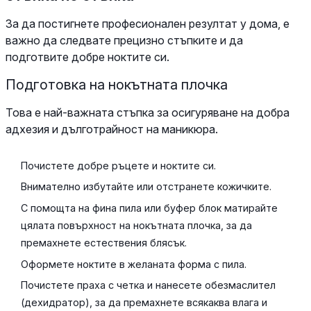
За да постигнете професионален резултат у дома, е
важно да следвате прецизно стъпките и да
подготвите добре ноктите си.
Подготовка на нокътната плочка
Това е най-важната стъпка за осигуряване на добра
адхезия и дълготрайност на маникюра.
Почистете добре ръцете и ноктите си.
Внимателно избутайте или отстранете кожичките.
С помощта на фина пила или буфер блок матирайте
цялата повърхност на нокътната плочка, за да
премахнете естествения блясък.
Оформете ноктите в желаната форма с пила.
Почистете праха с четка и нанесете обезмаслител
(дехидратор), за да премахнете всякаква влага и