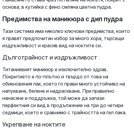
основа, в кутийка с фино смляна цветна пудра.
Предимства на маникюра с дип пудра
Тази система има няколко ключови предимства, които
я правят предпочитан избор за много хора, търсещи
издръжливост и красив вид на ноктите си.
Дълготрайност и издръжливост
Титаниевият маникюр е изключително здрав.
Покритието е по-плътно и твърдо от това на
обикновения лак, което го прави много устойчиво на
напукване, белене и надраскване. При правилно
нанасяне и поддръжка, той може да запази
перфектния си вид в продължение на три до четири
седмици, което е сравнимо с трайността на гел лака.
Укрепване на ноктите