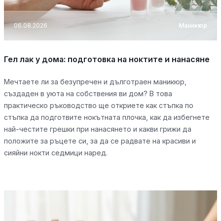
06.08.2026
Маникюр
Гел лак у дома: подготовка на ноктите и нанасяне
Мечтаете ли за безупречен и дълготраен маникюр,
създаден в уюта на собствения ви дом? В това
практическо ръководство ще откриете как стъпка по
стъпка да подготвите нокътната плочка, как да избегнете
най-честите грешки при нанасянето и какви грижи да
положите за ръцете си, за да се радвате на красиви и
сияйни нокти седмици наред.