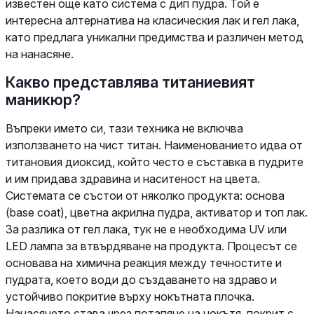
известен още като система с дип пудра. Той е
интересна алтернатива на класическия лак и гел лака,
като предлага уникални предимства и различен метод
на нанасяне.
Какво представлява титаниевият
маникюр?
Въпреки името си, тази техника не включва
използването на чист титан. Наименованието идва от
титановия диоксид, който често е съставка в пудрите
и им придава здравина и наситеност на цвета.
Системата се състои от няколко продукта: основа
(base coat), цветна акрилна пудра, активатор и топ лак.
За разлика от гел лака, тук не е необходима UV или
LED лампа за втвърдяване на продукта. Процесът се
основава на химична реакция между течностите и
пудрата, което води до създаването на здраво и
устойчиво покритие върху нокътната плочка.
Нанасянето става чрез потапяне на нокътя, покрит с